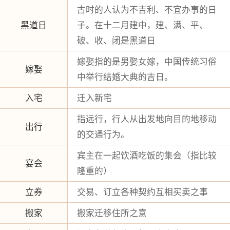
古时的人认为不吉利、不宜办事的日
黑道日
子。在十二月建中，建、满、平、
破、收、闭是黑道日
嫁娶指的是男娶女嫁，中国传统习俗
嫁娶
中举行结婚大典的吉日。
入宅
迁入新宅
指远行，行人从出发地向目的地移动
出行
的交通行为。
宾主在一起饮酒吃饭的集会（指比较
宴会
隆重的）
立券
交易、订立各种契约互相买卖之事
搬家
搬家迁移住所之意