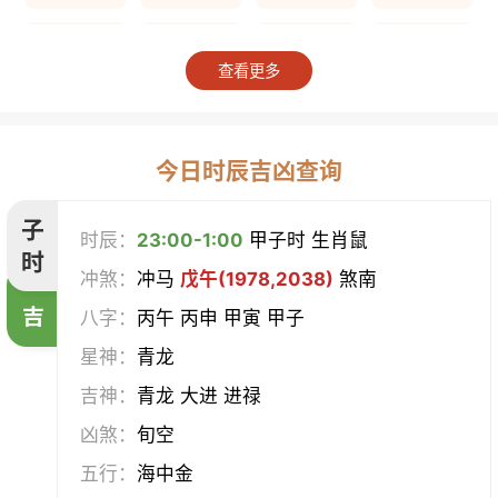
上梁
竖柱
掘井
破屋
查看更多
补垣
拆卸
起基
开池
开柱眼
平治道涂
造桥
定磉
今日时辰吉凶查询
造屋
坏垣
作灶
作梁
子
时辰：
23:00-1:00
甲子时 生肖鼠
时
冲煞：
冲马
戊午(1978,2038)
煞南
造仓
修饰垣墙
造船
合脊
吉
八字：
丙午 丙申 甲寅 甲子
作厕
筑堤
开渠
启钻
星神：
青龙
吉神：
青龙 大进 进禄
造畜稠
盖屋
修门
开市
凶煞：
旬空
挂匾
立卷
纳财
开仓
五行：
海中金