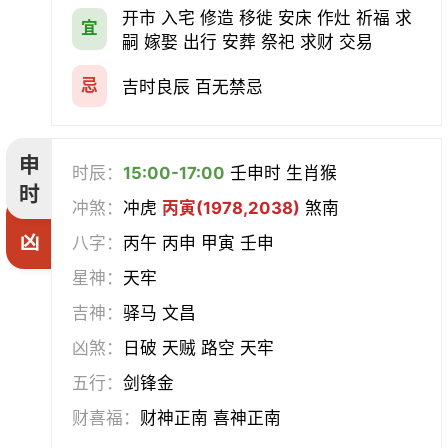
开市 入宅 修造 移徙 安床 作灶 祈福 求
宜
嗣 嫁娶 出行 安葬 祭祀 求财 交易
忌
吉时良辰 百无禁忌
申
时辰：
15:00-17:00
壬申时 生肖猴
时
冲煞：
冲虎
丙寅(1978,2038)
煞南
凶
八字：
丙午 丙申 甲寅 壬申
星神：
天牢
吉神：
驿马 文昌
凶煞：
日破 天贼 路空 天牢
五行：
剑锋金
财喜福：
财神正南 喜神正南