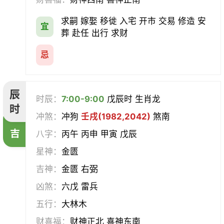
求嗣 嫁娶 移徙 入宅 开市 交易 修造 安
宜
葬 赴任 出行 求财
忌
辰
时辰：
7:00-9:00
戊辰时 生肖龙
时
冲煞：
冲狗
壬戌(1982,2042)
煞南
吉
八字：
丙午 丙申 甲寅 戊辰
星神：
金匮
吉神：
金匮 右弼
凶煞：
六戊 雷兵
五行：
大林木
财喜福：
财神正北 喜神东南