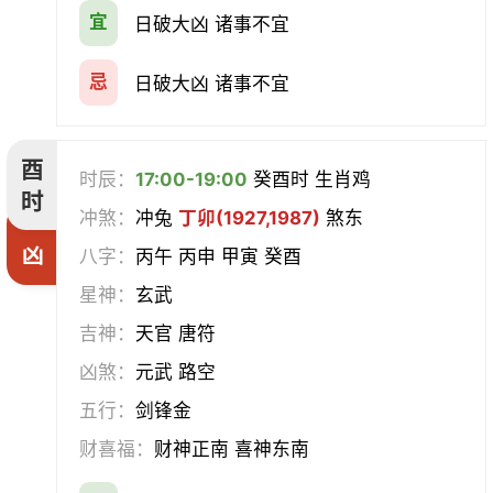
宜
日破大凶 诸事不宜
忌
日破大凶 诸事不宜
酉
时辰：
17:00-19:00
癸酉时 生肖鸡
时
冲煞：
冲兔
丁卯(1927,1987)
煞东
凶
八字：
丙午 丙申 甲寅 癸酉
星神：
玄武
吉神：
天官 唐符
凶煞：
元武 路空
五行：
剑锋金
财喜福：
财神正南 喜神东南