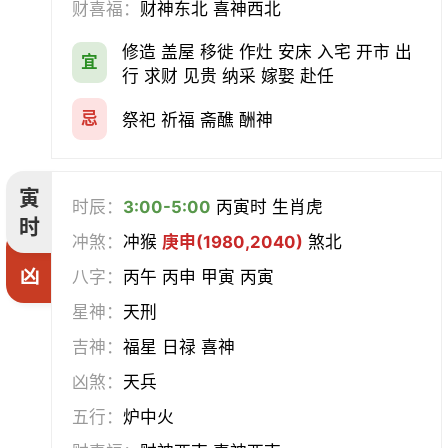
财喜福：
财神东北 喜神西北
会亲友
伐木
架马
扫舍
修造 盖屋 移徙 作灶 安床 入宅 开市 出
宜
行 求财 见贵 纳采 嫁娶 赴任
入学
结网
安碓硙
取渔
忌
祭祀 祈福 斋醮 酬神
针灸
雕刻
割蜜
雇庸
寅
断蚁
归岫
修坟
启攒
时辰：
3:00-5:00
丙寅时 生肖虎
时
冲煞：
冲猴
庚申(1980,2040)
煞北
破土
安葬
立碑
谢土
凶
八字：
丙午 丙申 甲寅 丙寅
除服
移柩
入殓
解除
星神：
天刑
吉神：
福星 日禄 喜神
修墓
塞穴
成服
开生坟
凶煞：
天兵
合寿木
五行：
炉中火