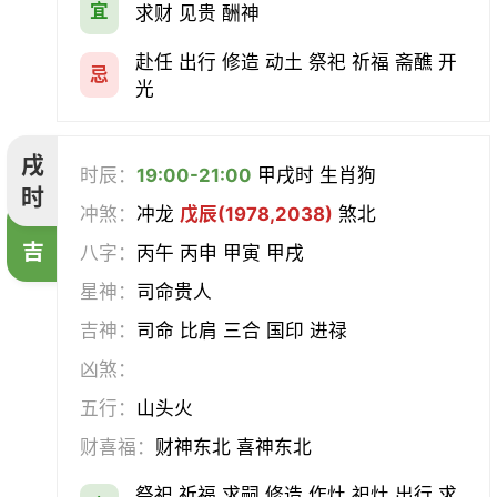
宜
求财 见贵 酬神
赴任 出行 修造 动土 祭祀 祈福 斋醮 开
忌
光
戌
时辰：
19:00-21:00
甲戌时 生肖狗
时
冲煞：
冲龙
戊辰(1978,2038)
煞北
吉
八字：
丙午 丙申 甲寅 甲戌
星神：
司命贵人
吉神：
司命 比肩 三合 国印 进禄
凶煞：
五行：
山头火
财喜福：
财神东北 喜神东北
祭祀 祈福 求嗣 修造 作灶 祀灶 出行 求