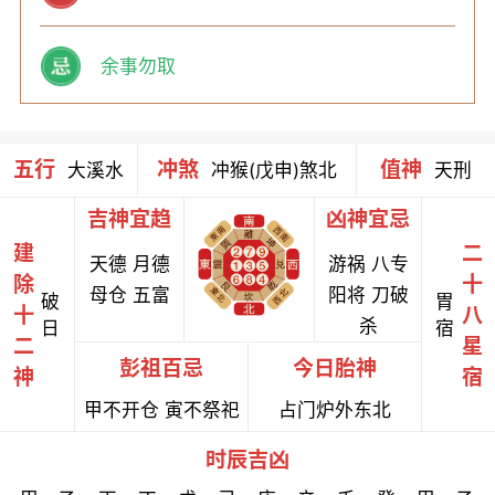
余事勿取
五行
冲煞
值神
大溪水
冲猴(戊申)煞北
天刑
吉神宜趋
凶神宜忌
建
二
天德 月德
游祸 八专
除
十
母仓 五富
阳将 刀破
破
胃
十
八
杀
日
宿
二
星
彭祖百忌
今日胎神
神
宿
甲不开仓 寅不祭祀
占门炉外东北
时辰吉凶