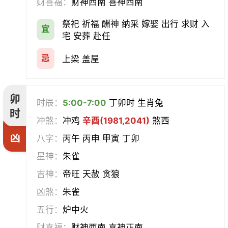
财喜福：
财神西南 喜神西南
祭祀 祈福 酬神 纳采 嫁娶 出行 求财 入
宜
宅 安葬 赴任
忌
上梁 盖屋
卯
时辰：
5:00-7:00
丁卯时 生肖兔
时
冲煞：
冲鸡
辛酉(1981,2041)
煞西
凶
八字：
丙午 丙申 甲寅 丁卯
星神：
朱雀
吉神：
帝旺 天赦 贪狼
凶煞：
朱雀
五行：
炉中火
财喜福：
财神西南 喜神正南