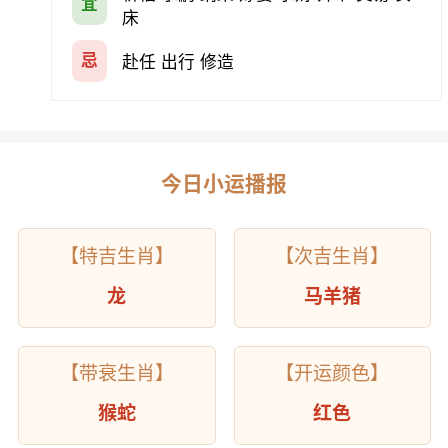
宜
床
忌
赴任 出行 修造
今日小运播报
【特吉生肖】
【次吉生肖】
龙
马羊猪
【带衰生肖】
【开运颜色】
猴蛇
红色