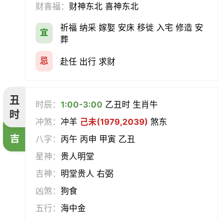
财喜福：
财神东北 喜神东北
经络
酝酿
造车器
交易
祈福 纳采 嫁娶 安床 移徙 入宅 修造 安
宜
赴任
立券
置产
出货财
葬
祭祀
祈福
求嗣
开光
忌
赴任 出行 求财
沐浴
齐醮
酬神
塑绘
丑
时辰：
1:00-3:00
乙丑时 生肖牛
普渡
造庙
斋醮
出行
时
冲煞：
冲羊
己未(1979,2039)
煞东
吉
移徙
分居
出火
理发
八字：
丙午 丙申 甲寅 乙丑
星神：
贵人明堂
习艺
栽种
纳畜
捕捉
吉神：
明堂贵人 右弼
放水
畋猎
教牛马
整手足甲
凶煞：
狗食
五行：
海中金
求医
治病
安机械
牧养