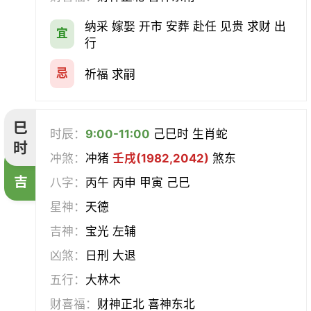
纳采 嫁娶 开市 安葬 赴任 见贵 求财 出
宜
行
忌
祈福 求嗣
巳
时辰：
9:00-11:00
己巳时 生肖蛇
时
冲煞：
冲猪
壬戌(1982,2042)
煞东
吉
八字：
丙午 丙申 甲寅 己巳
星神：
天德
吉神：
宝光 左辅
凶煞：
日刑 大退
五行：
大林木
财喜福：
财神正北 喜神东北