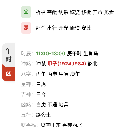
宜
祈福 斋醮 纳采 嫁娶 移徙 开市 见贵
忌
赴任 出行 开光 修造 安葬
午
时辰：
11:00-13:00
庚午时 生肖马
时
冲煞：
冲鼠
甲子(1924,1984)
煞北
凶
八字：
丙午 丙申 甲寅 庚午
星神：
白虎
吉神：
三合
凶煞：
白虎 不遇 地兵
五行：
路旁土
财喜福：
财神正东 喜神西北