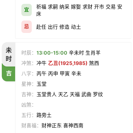
祈福 求嗣 纳采 嫁娶 求财 开市 交易 安
宜
床
忌
赴任 出行 修造 动土
未
时辰：
13:00-15:00
辛未时 生肖羊
时
冲煞：
冲牛
乙丑(1925,1985)
煞西
吉
八字：
丙午 丙申 甲寅 辛未
星神：
玉堂
吉神：
玉堂贵人 天乙 天福 武曲 罗纹
凶煞：
五行：
路旁土
财喜福：
财神正东 喜神西南