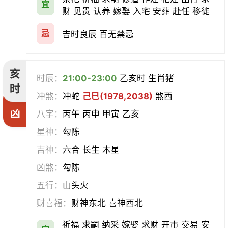
宜
财 见贵 认养 嫁娶 入宅 安葬 赴任 移徙
忌
吉时良辰 百无禁忌
亥
时辰：
21:00-23:00
乙亥时 生肖猪
时
冲煞：
冲蛇
己巳(1978,2038)
煞西
凶
八字：
丙午 丙申 甲寅 乙亥
星神：
勾陈
吉神：
六合 长生 木星
凶煞：
勾陈
五行：
山头火
财喜福：
财神东北 喜神西北
祈福 求嗣 纳采 嫁娶 求财 开市 交易 安