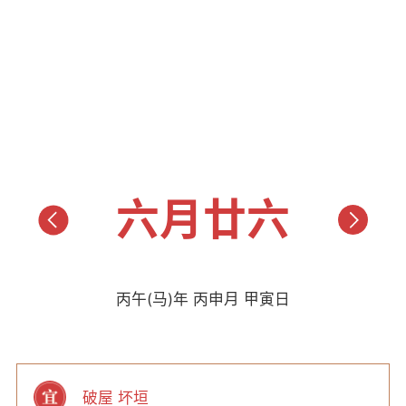
六月廿六
丙午(马)年 丙申月 甲寅日
破屋 坏垣