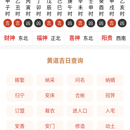
甲
乙
丙
丁
戊
己
庚
辛
壬
癸
甲
乙
子
丑
寅
卯
辰
巳
午
未
申
酉
戌
亥
时
时
时
时
时
时
时
时
时
时
时
时
吉
吉
凶
凶
吉
吉
凶
吉
凶
凶
吉
凶
财神
福神
喜神
阳贵
东北
正北
东北
西南
黄道吉日查询
嫁娶
纳采
问名
纳婿
归宁
安床
合帐
冠笄
订盟
裁衣
进人口
入宅
安香
安门
修造
动土