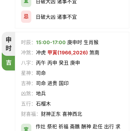
宜
日破大凶 诸事不宜
忌
日破大凶 诸事不宜
申
时辰：
15:00-17:00
庚申时 生肖猴
时
冲煞：
冲虎
甲寅(1966,2026)
煞南
吉
八字：
丙午 丙申 癸丑 庚申
星神：
司命
吉神：
司命 进贵 国印
凶煞：
地兵
五行：
石榴木
财喜福：
财神正东 喜神西北
作灶 祭祀 祈福 斋醮 酬神 赴任 出行 求
宜