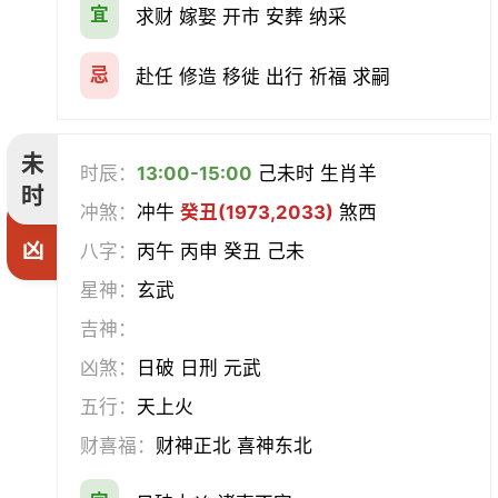
宜
求财 嫁娶 开市 安葬 纳采
忌
赴任 修造 移徙 出行 祈福 求嗣
未
时辰：
13:00-15:00
己未时 生肖羊
时
冲煞：
冲牛
癸丑(1973,2033)
煞西
凶
八字：
丙午 丙申 癸丑 己未
星神：
玄武
吉神：
凶煞：
日破 日刑 元武
五行：
天上火
财喜福：
财神正北 喜神东北