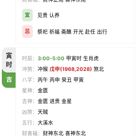
会亲友
伐木
架马
扫舍
宜
见贵 认养
入学
结网
安碓硙
取渔
忌
祭祀 祈福 斋醮 开光 赴任 出行
针灸
雕刻
割蜜
雇庸
寅
时辰：
3:00-5:00
甲寅时 生肖虎
断蚁
归岫
修坟
启攒
时
冲煞：
冲猴
戊申(1968,2028)
煞北
破土
安葬
立碑
谢土
吉
八字：
丙午 丙申 癸丑 甲寅
星神：
金匮
除服
移柩
入殓
解除
吉神：
金匮 进贵 金星
修墓
塞穴
成服
开生坟
凶煞：
天贼
五行：
大溪水
合寿木
财喜福：
财神东北 喜神东北