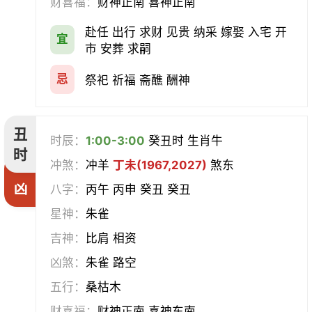
财喜福：
财神正南 喜神正南
经络
酝酿
造车器
交易
赴任 出行 求财 见贵 纳采 嫁娶 入宅 开
宜
赴任
立券
置产
出货财
市 安葬 求嗣
祭祀
祈福
求嗣
开光
忌
祭祀 祈福 斋醮 酬神
沐浴
齐醮
酬神
塑绘
丑
时辰：
1:00-3:00
癸丑时 生肖牛
普渡
造庙
斋醮
出行
时
冲煞：
冲羊
丁未(1967,2027)
煞东
凶
移徙
分居
出火
理发
八字：
丙午 丙申 癸丑 癸丑
星神：
朱雀
习艺
栽种
纳畜
捕捉
吉神：
比肩 相资
放水
畋猎
教牛马
整手足甲
凶煞：
朱雀 路空
五行：
桑枯木
求医
治病
安机械
牧养
财喜福：
财神正南 喜神东南