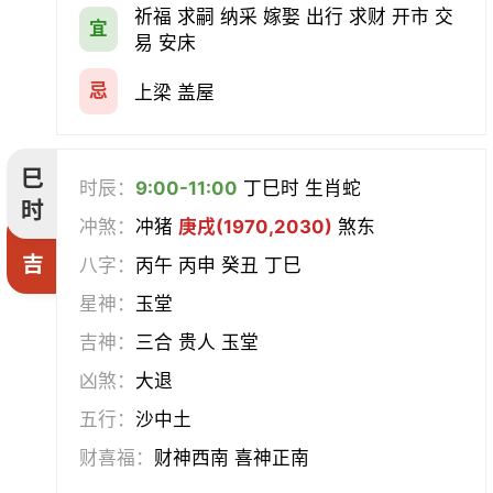
祈福 求嗣 纳采 嫁娶 出行 求财 开市 交
宜
易 安床
忌
上梁 盖屋
巳
时辰：
9:00-11:00
丁巳时 生肖蛇
时
冲煞：
冲猪
庚戌(1970,2030)
煞东
吉
八字：
丙午 丙申 癸丑 丁巳
星神：
玉堂
吉神：
三合 贵人 玉堂
凶煞：
大退
五行：
沙中土
财喜福：
财神西南 喜神正南