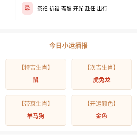
忌
祭祀 祈福 斋醮 开光 赴任 出行
今日小运播报
【特吉生肖】
【次吉生肖】
鼠
虎兔龙
【带衰生肖】
【开运颜色】
羊马狗
金色