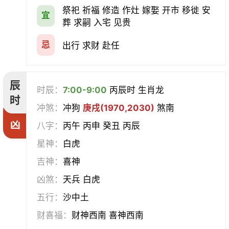
祭祀 祈福 修造 作灶 嫁娶 开市 移徙 安
宜
葬 求嗣 入宅 见贵
忌
出行 求财 赴任
辰
时辰：
7:00-9:00
丙辰时 生肖龙
时
冲煞：
冲狗
庚戌(1970,2030)
煞南
凶
八字：
丙午 丙申 癸丑 丙辰
星神：
白虎
吉神：
喜神
凶煞：
天兵 白虎
五行：
沙中土
财喜福：
财神西南 喜神西南