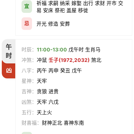
祈福 求嗣 纳采 嫁娶 出行 求财 开市 交
宜
易 安床 祭祀 盖屋 移徙
忌
开光 修造 安葬
午
时辰：
11:00-13:00
戊午时 生肖马
时
冲煞：
冲鼠
壬子(1972,2032)
煞北
凶
八字：
丙午 丙申 癸丑 戊午
星神：
天牢
吉神：
贪狼 进贵
凶煞：
天牢 六戊
五行：
天上火
财喜福：
财神正北 喜神东南