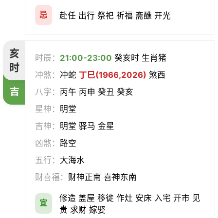
忌
赴任 出行 祭祀 祈福 斋醮 开光
亥
时辰：
21:00-23:00
癸亥时 生肖猪
时
冲煞：
冲蛇
丁巳(1966,2026)
煞西
吉
八字：
丙午 丙申 癸丑 癸亥
星神：
明堂
吉神：
明堂 驿马 金星
凶煞：
路空
五行：
大海水
财喜福：
财神正南 喜神东南
修造 盖屋 移徙 作灶 安床 入宅 开市 见
宜
贵 求财 嫁娶