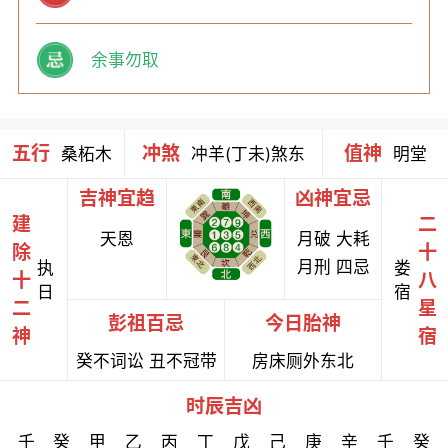
余事勿取
五行
冲煞
值神
桑柘木
冲羊(丁未)煞东
明堂
吉神宜趋
凶神宜忌
建
二
天恩
月破 大耗
除
十
月刑 四忌
执
娄
十
八
日
宿
二
星
彭祖百忌
今日胎神
神
宿
癸不词讼 丑不冠带
房床厕外东北
时辰吉凶
壬
癸
甲
乙
丙
丁
戊
己
庚
辛
壬
癸