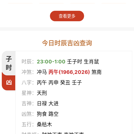
上梁
竖柱
掘井
破屋
查看更多
补垣
拆卸
起基
开池
开柱眼
平治道涂
造桥
定磉
今日时辰吉凶查询
造屋
坏垣
作灶
作梁
子
时辰：
23:00-1:00
壬子时 生肖鼠
时
冲煞：
冲马
丙午(1966,2026)
煞南
造仓
修饰垣墙
造船
合脊
凶
八字：
丙午 丙申 癸丑 壬子
作厕
筑堤
开渠
启钻
星神：
天刑
吉神：
日禄 大进
造畜稠
盖屋
修门
开市
凶煞：
狗食 路空
挂匾
立卷
纳财
开仓
五行：
桑枯木