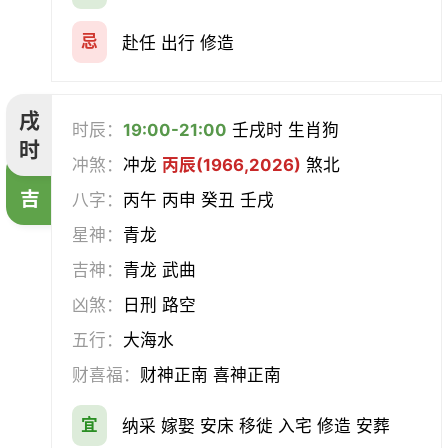
忌
赴任 出行 修造
戌
时辰：
19:00-21:00
壬戌时 生肖狗
时
冲煞：
冲龙
丙辰(1966,2026)
煞北
吉
八字：
丙午 丙申 癸丑 壬戌
星神：
青龙
吉神：
青龙 武曲
凶煞：
日刑 路空
五行：
大海水
财喜福：
财神正南 喜神正南
宜
纳采 嫁娶 安床 移徙 入宅 修造 安葬