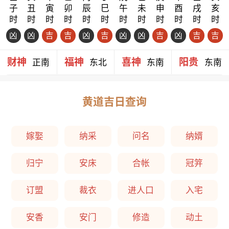
子
丑
寅
卯
辰
巳
午
未
申
酉
戌
亥
时
时
时
时
时
时
时
时
时
时
时
时
凶
凶
吉
吉
凶
吉
凶
凶
吉
凶
吉
吉
财神
福神
喜神
阳贵
正南
东北
东南
东南
黄道吉日查询
嫁娶
纳采
问名
纳婿
归宁
安床
合帐
冠笄
订盟
裁衣
进人口
入宅
安香
安门
修造
动土