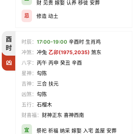
财 见贵 嫁娶 认养 移徙 安葬
忌
修造 动土
酉
时辰：
17:00-19:00
辛酉时 生肖鸡
时
冲煞：
冲兔
乙卯(1975,2035)
煞东
凶
八字：
丙午 丙申 癸丑 辛酉
星神：
勾陈
吉神：
三合 扶元
凶煞：
勾陈
五行：
石榴木
财喜福：
财神正东 喜神西南
宜
祭祀 祈福 纳采 嫁娶 入宅 盖屋 安葬