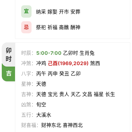
宜
纳采 嫁娶 开市 安葬
忌
祭祀 祈福 斋醮 酬神
卯
时辰：
5:00-7:00
乙卯时 生肖兔
时
冲煞：
冲鸡
己酉(1969,2029)
煞西
吉
八字：
丙午 丙申 癸丑 乙卯
星神：
天德
吉神：
天德 宝光 贵人 天乙 文昌 福星 长生
凶煞：
旬空
五行：
大溪水
财喜福：
财神东北 喜神西北