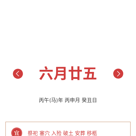
六月廿五
丙午(马)年 丙申月 癸丑日
祭祀 塞穴 入殓 破土 安葬 移柩