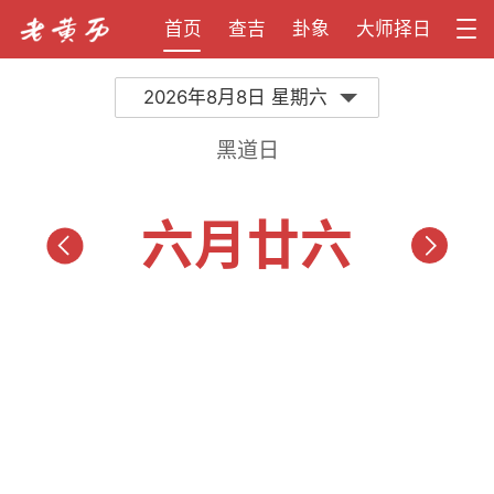
首页
查吉
卦象
大师择日
2026年8月8日 星期六
黑道日
六月廿六