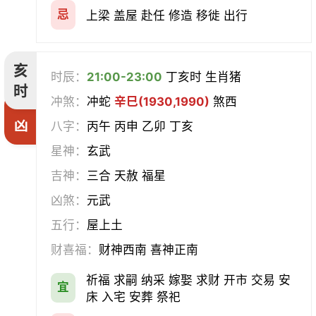
忌
上梁 盖屋 赴任 修造 移徙 出行
亥
时辰：
21:00-23:00
丁亥时 生肖猪
时
冲煞：
冲蛇
辛巳(1930,1990)
煞西
凶
八字：
丙午 丙申 乙卯 丁亥
星神：
玄武
吉神：
三合 天赦 福星
凶煞：
元武
五行：
屋上土
财喜福：
财神西南 喜神正南
祈福 求嗣 纳采 嫁娶 求财 开市 交易 安
宜
床 入宅 安葬 祭祀