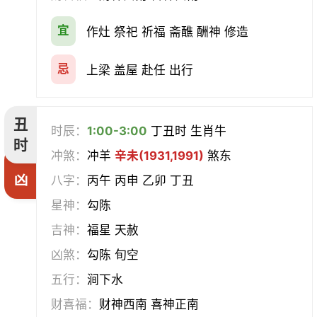
宜
作灶 祭祀 祈福 斋醮 酬神 修造
赴任
立券
置产
出货财
忌
上梁 盖屋 赴任 出行
祭祀
祈福
求嗣
开光
沐浴
齐醮
酬神
塑绘
丑
时辰：
1:00-3:00
丁丑时 生肖牛
时
普渡
造庙
斋醮
出行
冲煞：
冲羊
辛未(1931,1991)
煞东
凶
八字：
丙午 丙申 乙卯 丁丑
移徙
分居
出火
理发
星神：
勾陈
习艺
栽种
纳畜
捕捉
吉神：
福星 天赦
凶煞：
勾陈 旬空
放水
畋猎
教牛马
整手足甲
五行：
涧下水
求医
治病
安机械
牧养
财喜福：
财神西南 喜神正南