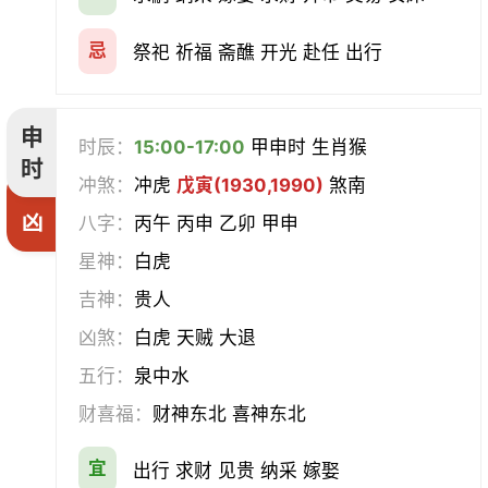
忌
祭祀 祈福 斋醮 开光 赴任 出行
申
时辰：
15:00-17:00
甲申时 生肖猴
时
冲煞：
冲虎
戊寅(1930,1990)
煞南
凶
八字：
丙午 丙申 乙卯 甲申
星神：
白虎
吉神：
贵人
凶煞：
白虎 天贼 大退
五行：
泉中水
财喜福：
财神东北 喜神东北
宜
出行 求财 见贵 纳采 嫁娶