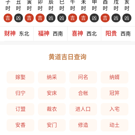
子
丑
寅
卯
辰
巳
午
未
申
酉
戌
亥
时
时
时
时
时
时
时
时
时
时
时
时
吉
凶
吉
吉
凶
凶
吉
吉
凶
吉
凶
凶
财神
福神
喜神
阳贵
东北
西南
西北
西南
黄道吉日查询
嫁娶
纳采
问名
纳婿
归宁
安床
合帐
冠笄
订盟
裁衣
进人口
入宅
安香
安门
修造
动土