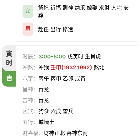
会亲友
伐木
架马
扫舍
祭祀 祈福 酬神 纳采 嫁娶 求财 入宅 安
宜
葬
入学
结网
安碓硙
取渔
忌
赴任 出行 修造
针灸
雕刻
割蜜
雇庸
寅
时辰：
3:00-5:00
戊寅时 生肖虎
断蚁
归岫
修坟
启攒
时
冲煞：
冲猴
壬申(1932,1992)
煞北
破土
安葬
立碑
谢土
吉
八字：
丙午 丙申 乙卯 戊寅
星神：
青龙
除服
移柩
入殓
解除
吉神：
青龙
修墓
塞穴
成服
开生坟
凶煞：
狗食 六戊 雷兵
五行：
城墙土
合寿木
财喜福：
财神正北 喜神东南