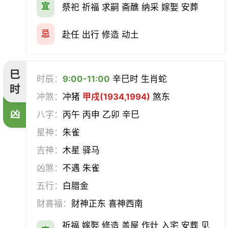
宜
祭祀 祈福 求嗣 斋醮 纳采 嫁娶 安葬
忌
赴任 出行 修造 动土
巳
时辰：
9:00-11:00
辛巳时 生肖蛇
时
冲煞：
冲猪
甲戌(1934,1994)
煞东
凶
八字：
丙午 丙申 乙卯 辛巳
星神：
朱雀
吉神：
木星 驿马
凶煞：
不遇 朱雀
五行：
白腊金
财喜福：
财神正东 喜神西南
祈福 嫁娶 修造 盖屋 作灶 入宅 安葬 见