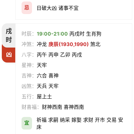
忌
日破大凶 诸事不宜
戌
时辰：
19:00-21:00
丙戌时 生肖狗
时
冲煞：
冲龙
庚辰(1930,1990)
煞北
凶
八字：
丙午 丙申 乙卯 丙戌
星神：
天牢
吉神：
六合 喜神
凶煞：
天兵 天牢
五行：
屋上土
财喜福：
财神西南 喜神西南
祈福 求嗣 纳采 嫁娶 求财 开市 交易 安
宜
床