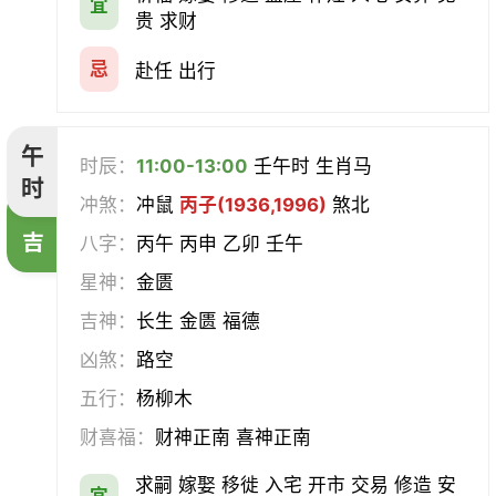
宜
贵 求财
忌
赴任 出行
午
时辰：
11:00-13:00
壬午时 生肖马
时
冲煞：
冲鼠
丙子(1936,1996)
煞北
吉
八字：
丙午 丙申 乙卯 壬午
星神：
金匮
吉神：
长生 金匮 福德
凶煞：
路空
五行：
杨柳木
财喜福：
财神正南 喜神正南
求嗣 嫁娶 移徙 入宅 开市 交易 修造 安