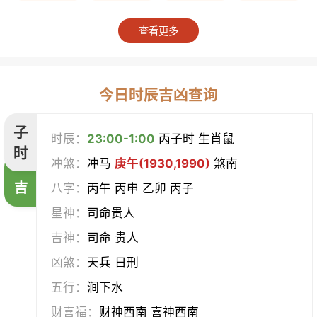
上梁
竖柱
掘井
破屋
查看更多
补垣
拆卸
起基
开池
开柱眼
平治道涂
造桥
定磉
今日时辰吉凶查询
造屋
坏垣
作灶
作梁
子
时辰：
23:00-1:00
丙子时 生肖鼠
时
冲煞：
冲马
庚午(1930,1990)
煞南
造仓
修饰垣墙
造船
合脊
吉
八字：
丙午 丙申 乙卯 丙子
作厕
筑堤
开渠
启钻
星神：
司命贵人
吉神：
司命 贵人
造畜稠
盖屋
修门
开市
凶煞：
天兵 日刑
挂匾
立卷
纳财
开仓
五行：
涧下水
财喜福：
财神西南 喜神西南
经络
酝酿
造车器
交易