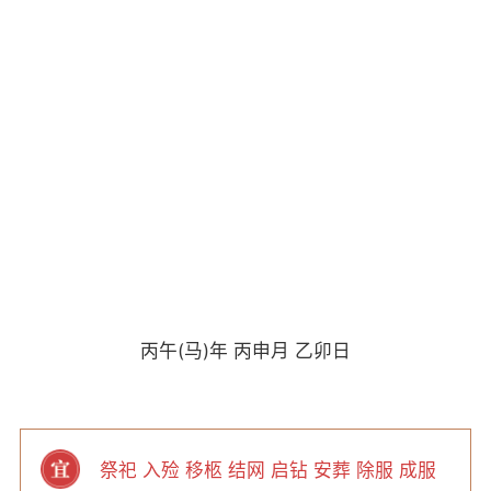
丙午(马)年 丙申月 乙卯日
祭祀 入殓 移柩 结网 启钻 安葬 除服 成服