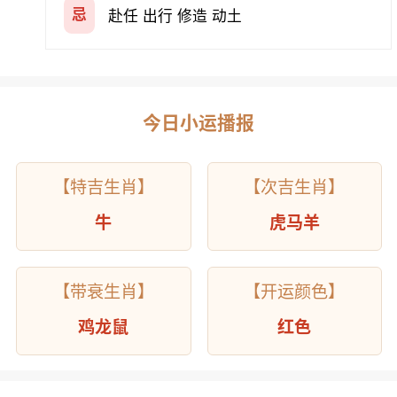
忌
赴任 出行 修造 动土
今日小运播报
【特吉生肖】
【次吉生肖】
牛
虎马羊
【带衰生肖】
【开运颜色】
鸡龙鼠
红色