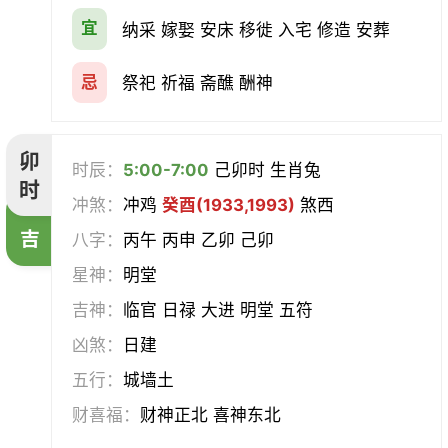
宜
纳采 嫁娶 安床 移徙 入宅 修造 安葬
忌
祭祀 祈福 斋醮 酬神
卯
时辰：
5:00-7:00
己卯时 生肖兔
时
冲煞：
冲鸡
癸酉(1933,1993)
煞西
吉
八字：
丙午 丙申 乙卯 己卯
星神：
明堂
吉神：
临官 日禄 大进 明堂 五符
凶煞：
日建
五行：
城墙土
财喜福：
财神正北 喜神东北