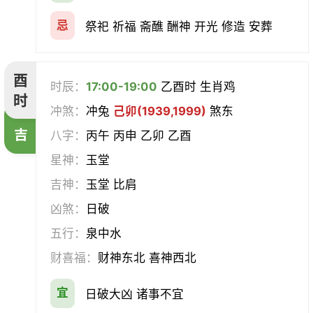
忌
祭祀 祈福 斋醮 酬神 开光 修造 安葬
酉
时辰：
17:00-19:00
乙酉时 生肖鸡
时
冲煞：
冲兔
己卯(1939,1999)
煞东
吉
八字：
丙午 丙申 乙卯 乙酉
星神：
玉堂
吉神：
玉堂 比肩
凶煞：
日破
五行：
泉中水
财喜福：
财神东北 喜神西北
宜
日破大凶 诸事不宜