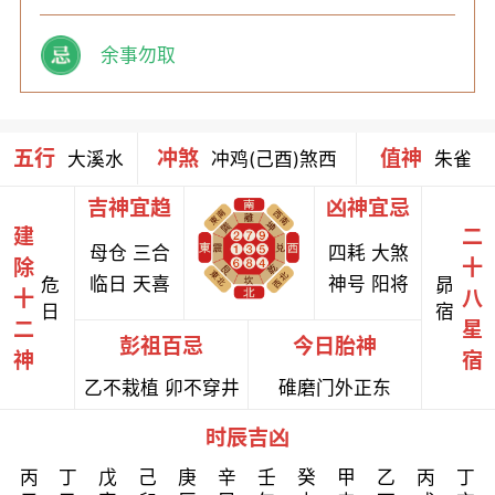
余事勿取
五行
冲煞
值神
大溪水
冲鸡(己酉)煞西
朱雀
吉神宜趋
凶神宜忌
建
二
母仓 三合
四耗 大煞
除
十
临日 天喜
神号 阳将
危
昴
十
八
日
宿
二
星
彭祖百忌
今日胎神
神
宿
乙不栽植 卯不穿井
碓磨门外正东
时辰吉凶
丙
丁
戊
己
庚
辛
壬
癸
甲
乙
丙
丁