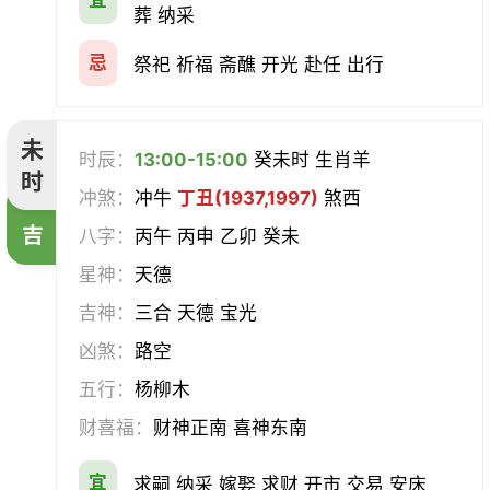
宜
葬 纳采
忌
祭祀 祈福 斋醮 开光 赴任 出行
未
时辰：
13:00-15:00
癸未时 生肖羊
时
冲煞：
冲牛
丁丑(1937,1997)
煞西
吉
八字：
丙午 丙申 乙卯 癸未
星神：
天德
吉神：
三合 天德 宝光
凶煞：
路空
五行：
杨柳木
财喜福：
财神正南 喜神东南
宜
求嗣 纳采 嫁娶 求财 开市 交易 安床