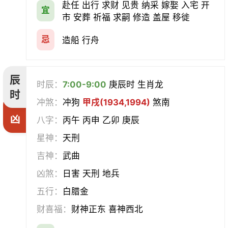
赴任 出行 求财 见贵 纳采 嫁娶 入宅 开
宜
市 安葬 祈福 求嗣 修造 盖屋 移徙
忌
造船 行舟
辰
时辰：
7:00-9:00
庚辰时 生肖龙
时
冲煞：
冲狗
甲戌(1934,1994)
煞南
凶
八字：
丙午 丙申 乙卯 庚辰
星神：
天刑
吉神：
武曲
凶煞：
日害 天刑 地兵
五行：
白腊金
财喜福：
财神正东 喜神西北