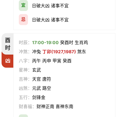
宜
日破大凶 诸事不宜
忌
日破大凶 诸事不宜
酉
时辰：
17:00-19:00
癸酉时 生肖鸡
时
冲煞：
冲兔
丁卯(1927,1987)
煞东
凶
八字：
丙午 丙申 甲寅 癸酉
星神：
玄武
吉神：
天官 唐符
凶煞：
元武 路空
五行：
剑锋金
财喜福：
财神正南 喜神东南