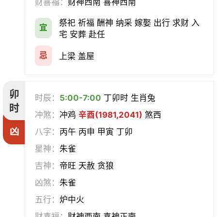
财喜福：
财神西南 喜神西南
祭祀 祈福 酬神 纳采 嫁娶 出行 求财 入
宜
宅 安葬 赴任
忌
上梁 盖屋
卯
时辰：
5:00-7:00
丁卯时 生肖兔
时
冲煞：
冲鸡
辛酉(1981,2041)
煞西
凶
八字：
丙午 丙申 甲寅 丁卯
星神：
朱雀
吉神：
帝旺 天赦 贪狼
凶煞：
朱雀
五行：
炉中火
财喜福：
财神西南 喜神正南