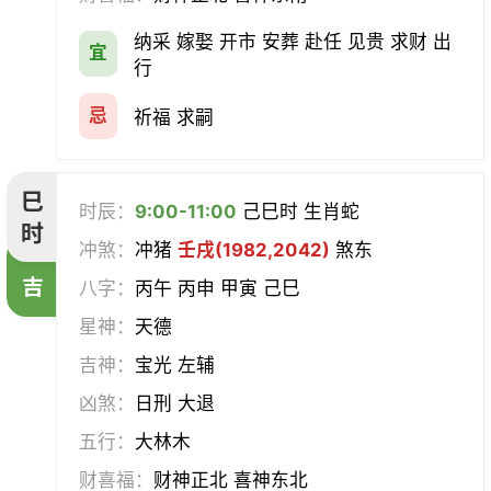
纳采 嫁娶 开市 安葬 赴任 见贵 求财 出
宜
行
忌
祈福 求嗣
巳
时辰：
9:00-11:00
己巳时 生肖蛇
时
冲煞：
冲猪
壬戌(1982,2042)
煞东
吉
八字：
丙午 丙申 甲寅 己巳
星神：
天德
吉神：
宝光 左辅
凶煞：
日刑 大退
五行：
大林木
财喜福：
财神正北 喜神东北