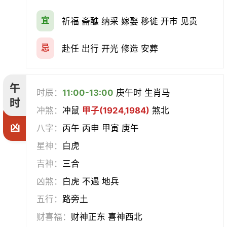
宜
祈福 斋醮 纳采 嫁娶 移徙 开市 见贵
忌
赴任 出行 开光 修造 安葬
午
时辰：
11:00-13:00
庚午时 生肖马
时
冲煞：
冲鼠
甲子(1924,1984)
煞北
凶
八字：
丙午 丙申 甲寅 庚午
星神：
白虎
吉神：
三合
凶煞：
白虎 不遇 地兵
五行：
路旁土
财喜福：
财神正东 喜神西北