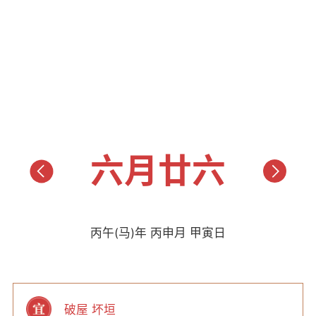
六月廿六
丙午(马)年 丙申月 甲寅日
破屋 坏垣