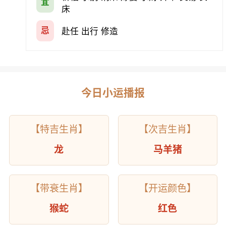
宜
床
忌
赴任 出行 修造
今日小运播报
【特吉生肖】
【次吉生肖】
龙
马羊猪
【带衰生肖】
【开运颜色】
猴蛇
红色