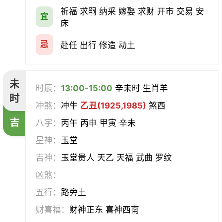
祈福 求嗣 纳采 嫁娶 求财 开市 交易 安
宜
床
忌
赴任 出行 修造 动土
未
时辰：
13:00-15:00
辛未时 生肖羊
时
冲煞：
冲牛
乙丑(1925,1985)
煞西
吉
八字：
丙午 丙申 甲寅 辛未
星神：
玉堂
吉神：
玉堂贵人 天乙 天福 武曲 罗纹
凶煞：
五行：
路旁土
财喜福：
财神正东 喜神西南