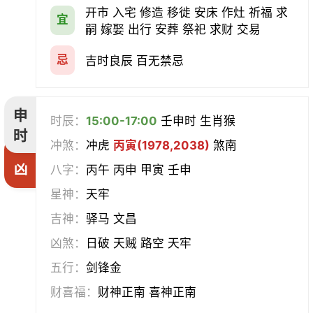
开市 入宅 修造 移徙 安床 作灶 祈福 求
宜
嗣 嫁娶 出行 安葬 祭祀 求财 交易
忌
吉时良辰 百无禁忌
申
时辰：
15:00-17:00
壬申时 生肖猴
时
冲煞：
冲虎
丙寅(1978,2038)
煞南
凶
八字：
丙午 丙申 甲寅 壬申
星神：
天牢
吉神：
驿马 文昌
凶煞：
日破 天贼 路空 天牢
五行：
剑锋金
财喜福：
财神正南 喜神正南