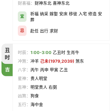
财喜福：
财神东北 喜神东北
经络
酝酿
造车器
交易
祈福 纳采 嫁娶 安床 移徙 入宅 修造 安
宜
赴任
立券
置产
出货财
葬
祭祀
祈福
求嗣
开光
忌
赴任 出行 求财
沐浴
齐醮
酬神
塑绘
丑
时辰：
1:00-3:00
乙丑时 生肖牛
普渡
造庙
斋醮
出行
时
冲煞：
冲羊
己未(1979,2039)
煞东
吉
移徙
分居
出火
理发
八字：
丙午 丙申 甲寅 乙丑
星神：
贵人明堂
习艺
栽种
纳畜
捕捉
吉神：
明堂贵人 右弼
放水
畋猎
教牛马
整手足甲
凶煞：
狗食
五行：
海中金
求医
治病
安机械
牧养