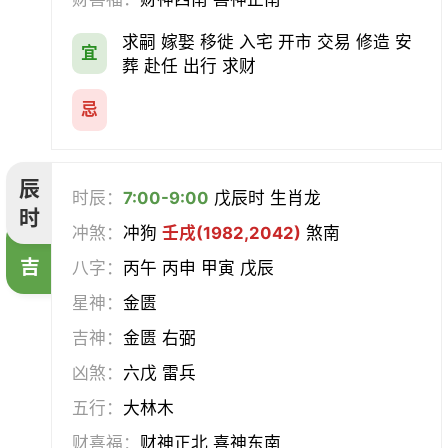
求嗣 嫁娶 移徙 入宅 开市 交易 修造 安
宜
葬 赴任 出行 求财
忌
辰
时辰：
7:00-9:00
戊辰时 生肖龙
时
冲煞：
冲狗
壬戌(1982,2042)
煞南
吉
八字：
丙午 丙申 甲寅 戊辰
星神：
金匮
吉神：
金匮 右弼
凶煞：
六戊 雷兵
五行：
大林木
财喜福：
财神正北 喜神东南