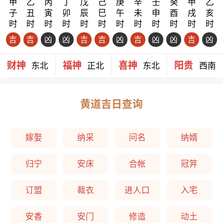
甲
乙
丙
丁
戊
己
庚
辛
壬
癸
甲
乙
子
丑
寅
卯
辰
巳
午
未
申
酉
戌
亥
时
时
时
时
时
时
时
时
时
时
时
时
吉
吉
凶
凶
吉
吉
凶
吉
凶
凶
吉
凶
财神
福神
喜神
阳贵
东北
正北
东北
西南
黄道吉日查询
嫁娶
纳采
问名
纳婿
归宁
安床
合帐
冠笄
订盟
裁衣
进人口
入宅
安香
安门
修造
动土