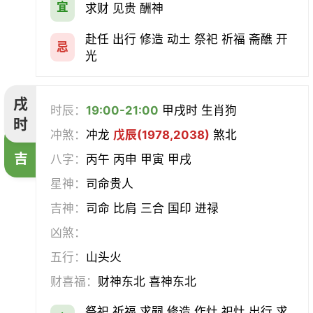
宜
求财 见贵 酬神
赴任 出行 修造 动土 祭祀 祈福 斋醮 开
忌
光
戌
时辰：
19:00-21:00
甲戌时 生肖狗
时
冲煞：
冲龙
戊辰(1978,2038)
煞北
吉
八字：
丙午 丙申 甲寅 甲戌
星神：
司命贵人
吉神：
司命 比肩 三合 国印 进禄
凶煞：
五行：
山头火
财喜福：
财神东北 喜神东北
祭祀 祈福 求嗣 修造 作灶 祀灶 出行 求