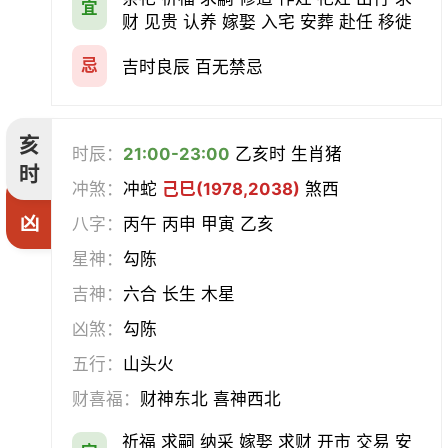
宜
财 见贵 认养 嫁娶 入宅 安葬 赴任 移徙
忌
吉时良辰 百无禁忌
亥
时辰：
21:00-23:00
乙亥时 生肖猪
时
冲煞：
冲蛇
己巳(1978,2038)
煞西
凶
八字：
丙午 丙申 甲寅 乙亥
星神：
勾陈
吉神：
六合 长生 木星
凶煞：
勾陈
五行：
山头火
财喜福：
财神东北 喜神西北
祈福 求嗣 纳采 嫁娶 求财 开市 交易 安