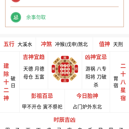
余事勿取
五行
冲煞
值神
大溪水
冲猴(戊申)煞北
天刑
吉神宜趋
凶神宜忌
建
二
天德 月德
游祸 八专
除
十
母仓 五富
阳将 刀破
破
胃
十
八
杀
日
宿
二
星
彭祖百忌
今日胎神
神
宿
甲不开仓 寅不祭祀
占门炉外东北
时辰吉凶