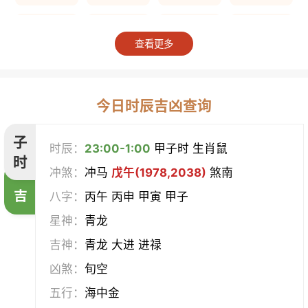
上梁
竖柱
掘井
破屋
查看更多
补垣
拆卸
起基
开池
开柱眼
平治道涂
造桥
定磉
今日时辰吉凶查询
造屋
坏垣
作灶
作梁
子
时辰：
23:00-1:00
甲子时 生肖鼠
时
冲煞：
冲马
戊午(1978,2038)
煞南
造仓
修饰垣墙
造船
合脊
吉
八字：
丙午 丙申 甲寅 甲子
作厕
筑堤
开渠
启钻
星神：
青龙
吉神：
青龙 大进 进禄
造畜稠
盖屋
修门
开市
凶煞：
旬空
挂匾
立卷
纳财
开仓
五行：
海中金