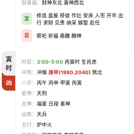
财喜福：
财神东北 喜神西北
会亲友
伐木
架马
扫舍
修造 盖屋 移徙 作灶 安床 入宅 开市 出
宜
行 求财 见贵 纳采 嫁娶 赴任
入学
结网
安碓硙
取渔
忌
祭祀 祈福 斋醮 酬神
针灸
雕刻
割蜜
雇庸
寅
断蚁
归岫
修坟
启攒
时辰：
3:00-5:00
丙寅时 生肖虎
时
冲煞：
冲猴
庚申(1980,2040)
煞北
破土
安葬
立碑
谢土
凶
八字：
丙午 丙申 甲寅 丙寅
除服
移柩
入殓
解除
星神：
天刑
吉神：
福星 日禄 喜神
修墓
塞穴
成服
开生坟
凶煞：
天兵
合寿木
五行：
炉中火