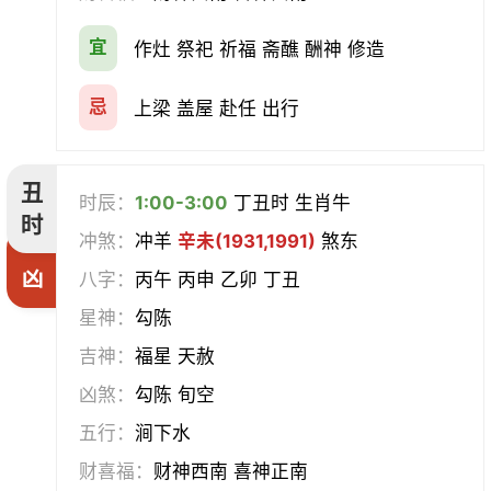
宜
作灶 祭祀 祈福 斋醮 酬神 修造
赴任
立券
置产
出货财
忌
上梁 盖屋 赴任 出行
祭祀
祈福
求嗣
开光
沐浴
齐醮
酬神
塑绘
丑
时辰：
1:00-3:00
丁丑时 生肖牛
时
普渡
造庙
斋醮
出行
冲煞：
冲羊
辛未(1931,1991)
煞东
凶
八字：
丙午 丙申 乙卯 丁丑
移徙
分居
出火
理发
星神：
勾陈
习艺
栽种
纳畜
捕捉
吉神：
福星 天赦
凶煞：
勾陈 旬空
放水
畋猎
教牛马
整手足甲
五行：
涧下水
求医
治病
安机械
牧养
财喜福：
财神西南 喜神正南