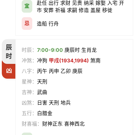
赴任 出行 求财 见贵 纳采 嫁娶 入宅 开
宜
市 安葬 祈福 求嗣 修造 盖屋 移徙
忌
造船 行舟
辰
时辰：
7:00-9:00
庚辰时 生肖龙
时
冲煞：
冲狗
甲戌(1934,1994)
煞南
凶
八字：
丙午 丙申 乙卯 庚辰
星神：
天刑
吉神：
武曲
凶煞：
日害 天刑 地兵
五行：
白腊金
财喜福：
财神正东 喜神西北