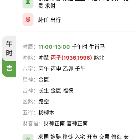
宜
贵 求财
忌
赴任 出行
午
时辰：
11:00-13:00
壬午时 生肖马
时
冲煞：
冲鼠
丙子(1936,1996)
煞北
吉
八字：
丙午 丙申 乙卯 壬午
星神：
金匮
吉神：
长生 金匮 福德
凶煞：
路空
五行：
杨柳木
财喜福：
财神正南 喜神正南
求嗣 嫁娶 移徙 入宅 开市 交易 修造 安