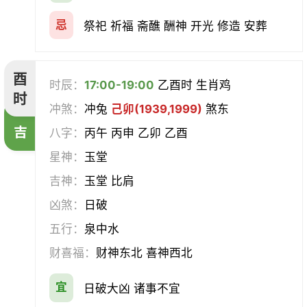
忌
祭祀 祈福 斋醮 酬神 开光 修造 安葬
酉
时辰：
17:00-19:00
乙酉时 生肖鸡
时
冲煞：
冲兔
己卯(1939,1999)
煞东
吉
八字：
丙午 丙申 乙卯 乙酉
星神：
玉堂
吉神：
玉堂 比肩
凶煞：
日破
五行：
泉中水
财喜福：
财神东北 喜神西北
宜
日破大凶 诸事不宜