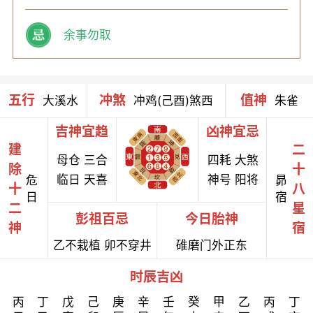
余事勿取
五行
冲煞
值神
大溪水
冲鸡(己酉)煞西
朱雀
吉神宜趋
凶神宜忌
建
二
母仓 三合
四耗 大煞
除
十
临日 天喜
神号 阳将
危
昴
十
八
日
宿
二
星
彭祖百忌
今日胎神
神
宿
乙不栽植 卯不穿井
碓磨门外正东
时辰吉凶
丙
丁
戊
己
庚
辛
壬
癸
甲
乙
丙
丁