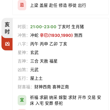
忌
上梁 盖屋 赴任 修造 移徙 出行
亥
时辰：
21:00-23:00
丁亥时 生肖猪
时
冲煞：
冲蛇
辛巳(1930,1990)
煞西
凶
八字：
丙午 丙申 乙卯 丁亥
星神：
玄武
吉神：
三合 天赦 福星
凶煞：
元武
五行：
屋上土
财喜福：
财神西南 喜神正南
祈福 求嗣 纳采 嫁娶 求财 开市 交易 安
宜
床 入宅 安葬 祭祀