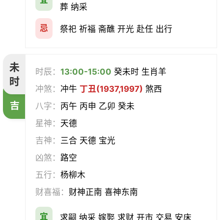
宜
葬 纳采
忌
祭祀 祈福 斋醮 开光 赴任 出行
未
时辰：
13:00-15:00
癸未时 生肖羊
时
冲煞：
冲牛
丁丑(1937,1997)
煞西
吉
八字：
丙午 丙申 乙卯 癸未
星神：
天德
吉神：
三合 天德 宝光
凶煞：
路空
五行：
杨柳木
财喜福：
财神正南 喜神东南
宜
求嗣 纳采 嫁娶 求财 开市 交易 安床