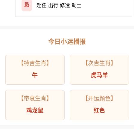
忌
赴任 出行 修造 动土
今日小运播报
【特吉生肖】
【次吉生肖】
牛
虎马羊
【带衰生肖】
【开运颜色】
鸡龙鼠
红色