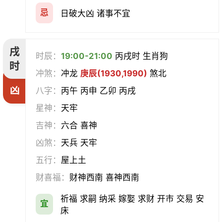
忌
日破大凶 诸事不宜
戌
时辰：
19:00-21:00
丙戌时 生肖狗
时
冲煞：
冲龙
庚辰(1930,1990)
煞北
凶
八字：
丙午 丙申 乙卯 丙戌
星神：
天牢
吉神：
六合 喜神
凶煞：
天兵 天牢
五行：
屋上土
财喜福：
财神西南 喜神西南
祈福 求嗣 纳采 嫁娶 求财 开市 交易 安
宜
床