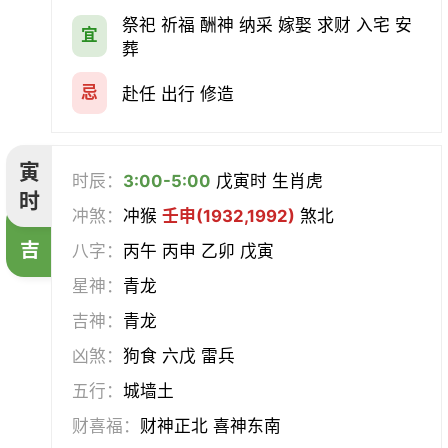
会亲友
伐木
架马
扫舍
祭祀 祈福 酬神 纳采 嫁娶 求财 入宅 安
宜
葬
入学
结网
安碓硙
取渔
忌
赴任 出行 修造
针灸
雕刻
割蜜
雇庸
寅
时辰：
3:00-5:00
戊寅时 生肖虎
断蚁
归岫
修坟
启攒
时
冲煞：
冲猴
壬申(1932,1992)
煞北
破土
安葬
立碑
谢土
吉
八字：
丙午 丙申 乙卯 戊寅
星神：
青龙
除服
移柩
入殓
解除
吉神：
青龙
修墓
塞穴
成服
开生坟
凶煞：
狗食 六戊 雷兵
五行：
城墙土
合寿木
财喜福：
财神正北 喜神东南