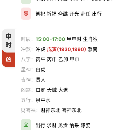
忌
祭祀 祈福 斋醮 开光 赴任 出行
申
时辰：
15:00-17:00
甲申时 生肖猴
时
冲煞：
冲虎
戊寅(1930,1990)
煞南
凶
八字：
丙午 丙申 乙卯 甲申
星神：
白虎
吉神：
贵人
凶煞：
白虎 天贼 大退
五行：
泉中水
财喜福：
财神东北 喜神东北
宜
出行 求财 见贵 纳采 嫁娶