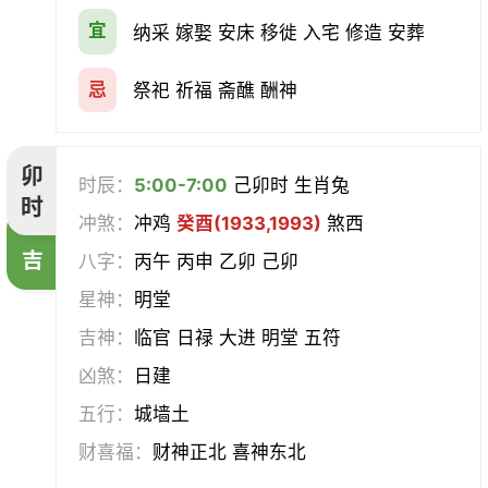
宜
纳采 嫁娶 安床 移徙 入宅 修造 安葬
忌
祭祀 祈福 斋醮 酬神
卯
时辰：
5:00-7:00
己卯时 生肖兔
时
冲煞：
冲鸡
癸酉(1933,1993)
煞西
吉
八字：
丙午 丙申 乙卯 己卯
星神：
明堂
吉神：
临官 日禄 大进 明堂 五符
凶煞：
日建
五行：
城墙土
财喜福：
财神正北 喜神东北