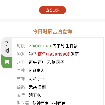
上梁
竖柱
掘井
破屋
查看更多
补垣
拆卸
起基
开池
开柱眼
平治道涂
造桥
定磉
今日时辰吉凶查询
造屋
坏垣
作灶
作梁
子
时辰：
23:00-1:00
丙子时 生肖鼠
时
冲煞：
冲马
庚午(1930,1990)
煞南
造仓
修饰垣墙
造船
合脊
吉
八字：
丙午 丙申 乙卯 丙子
作厕
筑堤
开渠
启钻
星神：
司命贵人
吉神：
司命 贵人
造畜稠
盖屋
修门
开市
凶煞：
天兵 日刑
挂匾
立卷
纳财
开仓
五行：
涧下水
财喜福：
财神西南 喜神西南
经络
酝酿
造车器
交易