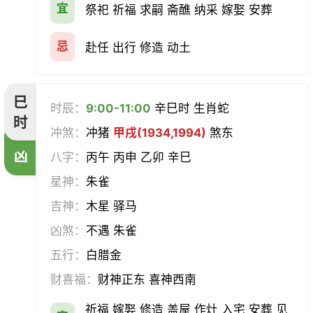
宜
祭祀 祈福 求嗣 斋醮 纳采 嫁娶 安葬
忌
赴任 出行 修造 动土
巳
时辰：
9:00-11:00
辛巳时 生肖蛇
时
冲煞：
冲猪
甲戌(1934,1994)
煞东
凶
八字：
丙午 丙申 乙卯 辛巳
星神：
朱雀
吉神：
木星 驿马
凶煞：
不遇 朱雀
五行：
白腊金
财喜福：
财神正东 喜神西南
祈福 嫁娶 修造 盖屋 作灶 入宅 安葬 见