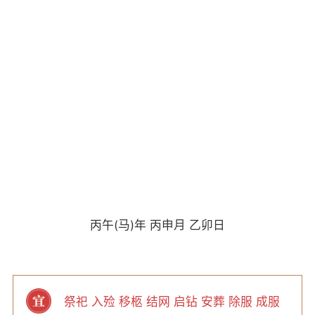
丙午(马)年 丙申月 乙卯日
祭祀 入殓 移柩 结网 启钻 安葬 除服 成服