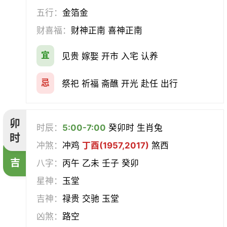
合寿木
五行：
金箔金
财喜福：
财神正南 喜神正南
宜
见贵 嫁娶 开市 入宅 认养
忌
祭祀 祈福 斋醮 开光 赴任 出行
卯
时辰：
5:00-7:00
癸卯时 生肖兔
时
冲煞：
冲鸡
丁酉(1957,2017)
煞西
吉
八字：
丙午 乙未 壬子 癸卯
星神：
玉堂
吉神：
禄贵 交驰 玉堂
凶煞：
路空