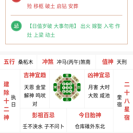
殓 移柩 破土 启钻 安葬
【日值岁破 大事勿用】 出火 嫁娶 入宅 作
灶 上梁 动土
五行
冲煞
值神
桑柘木
冲马(丙午)煞南
天刑
吉神宜趋
凶神宜忌
建
二
天恩 金堂
月害 大时
除
十
解神 鸣吠
大败 咸池
执
奎
十
八
对
日
宿
二
星
彭祖百忌
今日胎神
神
宿
壬不泱水 子不问卜
仓库碓外东北