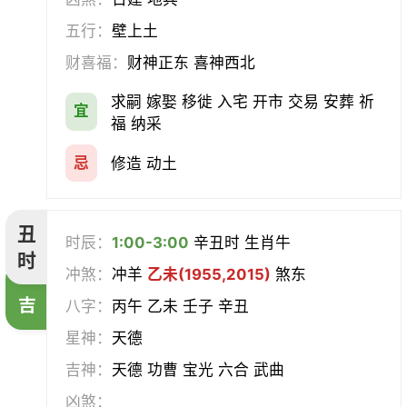
挂匾
立卷
纳财
开仓
五行：
壁上土
财喜福：
财神正东 喜神西北
经络
酝酿
造车器
交易
求嗣 嫁娶 移徙 入宅 开市 交易 安葬 祈
宜
赴任
立券
置产
出货财
福 纳采
祭祀
祈福
求嗣
开光
忌
修造 动土
沐浴
齐醮
酬神
塑绘
丑
时辰：
1:00-3:00
辛丑时 生肖牛
普渡
造庙
斋醮
出行
时
冲煞：
冲羊
乙未(1955,2015)
煞东
吉
移徙
分居
出火
理发
八字：
丙午 乙未 壬子 辛丑
星神：
天德
习艺
栽种
纳畜
捕捉
吉神：
天德 功曹 宝光 六合 武曲
放水
畋猎
教牛马
整手足甲
凶煞：