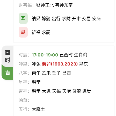
财喜福：
财神正北 喜神东南
宜
纳采 嫁娶 出行 求财 开市 交易 安床
忌
祈福 求嗣
酉
时辰：
17:00-19:00
己酉时 生肖鸡
时
冲煞：
冲兔
癸卯(1963,2023)
煞东
吉
八字：
丙午 乙未 壬子 己酉
星神：
明堂
吉神：
明堂 大进 天福 天厨 贪狼 进贵
凶煞：
五行：
大驿土