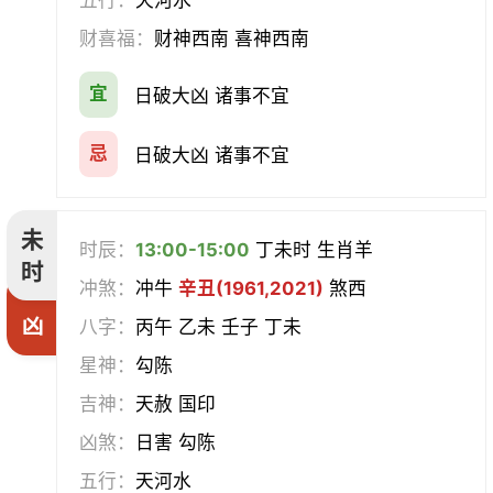
五行：
天河水
财喜福：
财神西南 喜神西南
宜
日破大凶 诸事不宜
忌
日破大凶 诸事不宜
未
时辰：
13:00-15:00
丁未时 生肖羊
时
冲煞：
冲牛
辛丑(1961,2021)
煞西
凶
八字：
丙午 乙未 壬子 丁未
星神：
勾陈
吉神：
天赦 国印
凶煞：
日害 勾陈
五行：
天河水