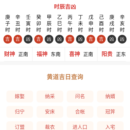
时辰吉凶
庚
辛
壬
癸
甲
乙
丙
丁
戊
己
庚
辛
子
丑
寅
卯
辰
巳
午
未
申
酉
戌
亥
时
时
时
时
时
时
时
时
时
时
时
时
吉
吉
凶
吉
凶
凶
吉
凶
吉
吉
凶
凶
财神
福神
喜神
阳贵
正南
东南
正南
正东
黄道吉日查询
嫁娶
纳采
问名
纳婿
归宁
安床
合帐
冠笄
订盟
裁衣
进人口
入宅