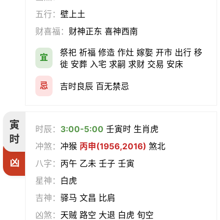
五行：
壁上土
求医
治病
安机械
牧养
财喜福：
财神正东 喜神西南
会亲友
伐木
架马
扫舍
祭祀 祈福 修造 作灶 嫁娶 开市 出行 移
宜
徙 安葬 入宅 求嗣 求财 交易 安床
入学
结网
安碓硙
取渔
忌
吉时良辰 百无禁忌
针灸
雕刻
割蜜
雇庸
寅
断蚁
归岫
修坟
启攒
时辰：
3:00-5:00
壬寅时 生肖虎
时
冲煞：
冲猴
丙申(1956,2016)
煞北
破土
安葬
立碑
谢土
凶
八字：
丙午 乙未 壬子 壬寅
除服
移柩
入殓
解除
星神：
白虎
吉神：
驿马 文昌 比肩
修墓
塞穴
成服
开生坟
凶煞：
天贼 路空 大退 白虎 旬空