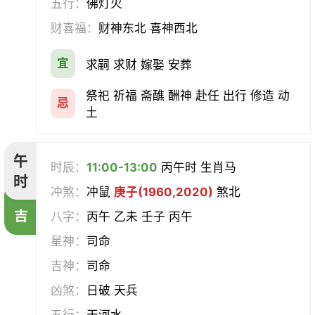
五行：
佛灯火
财喜福：
财神东北 喜神西北
宜
求嗣 求财 嫁娶 安葬
祭祀 祈福 斋醮 酬神 赴任 出行 修造 动
忌
土
午
时辰：
11:00-13:00
丙午时 生肖马
时
冲煞：
冲鼠
庚子(1960,2020)
煞北
吉
八字：
丙午 乙未 壬子 丙午
星神：
司命
吉神：
司命
凶煞：
日破 天兵