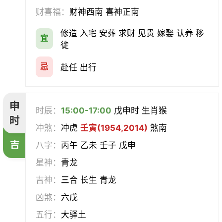
财喜福：
财神西南 喜神正南
修造 入宅 安葬 求财 见贵 嫁娶 认养 移
宜
徙
忌
赴任 出行
申
时辰：
15:00-17:00
戊申时 生肖猴
时
冲煞：
冲虎
壬寅(1954,2014)
煞南
吉
八字：
丙午 乙未 壬子 戊申
星神：
青龙
吉神：
三合 长生 青龙
凶煞：
六戊
五行：
大驿土