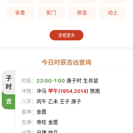
安香
安门
修造
动土
上梁
竖柱
掘井
破屋
查看更多
补垣
拆卸
起基
开池
开柱眼
平治道涂
造桥
定磉
今日时辰吉凶查询
造屋
坏垣
作灶
作梁
子
时辰：
23:00-1:00
庚子时 生肖鼠
时
冲煞：
冲马
甲午(1954,2014)
煞南
造仓
修饰垣墙
造船
合脊
吉
八字：
丙午 乙未 壬子 庚子
作厕
筑堤
开渠
启钻
星神：
金匮
吉神：
帝旺 金匮
造畜稠
盖屋
修门
开市
凶煞：
日建 地兵