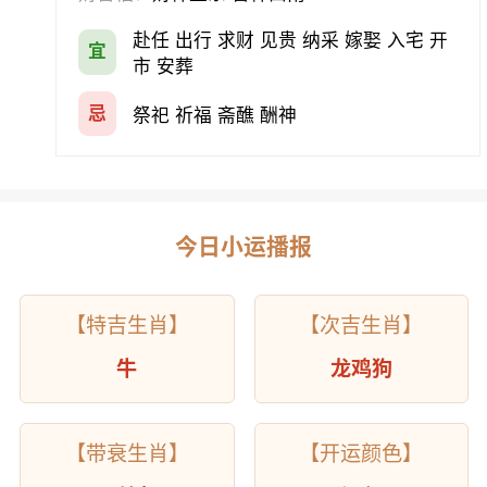
赴任 出行 求财 见贵 纳采 嫁娶 入宅 开
宜
市 安葬
忌
祭祀 祈福 斋醮 酬神
今日小运播报
【特吉生肖】
【次吉生肖】
牛
龙鸡狗
【带衰生肖】
【开运颜色】