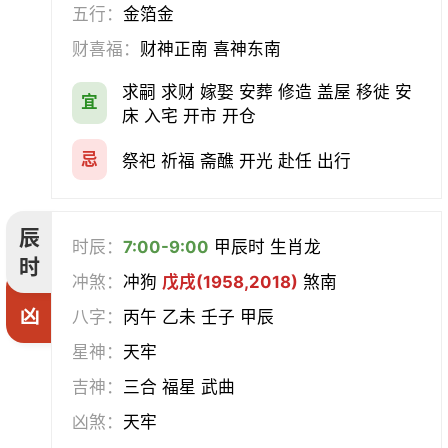
五行：
金箔金
财喜福：
财神正南 喜神东南
求嗣 求财 嫁娶 安葬 修造 盖屋 移徙 安
宜
床 入宅 开市 开仓
忌
祭祀 祈福 斋醮 开光 赴任 出行
辰
时辰：
7:00-9:00
甲辰时 生肖龙
时
冲煞：
冲狗
戊戌(1958,2018)
煞南
凶
八字：
丙午 乙未 壬子 甲辰
星神：
天牢
吉神：
三合 福星 武曲
凶煞：
天牢