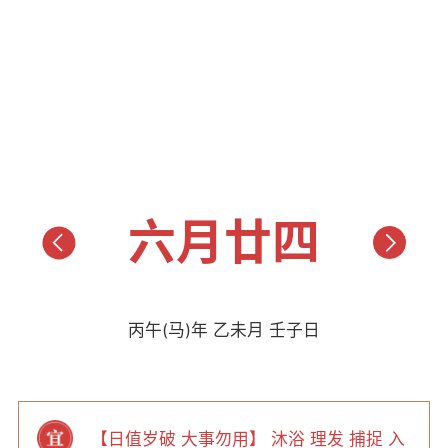
六月廿四
丙午(马)年 乙未月 壬子日
【日值岁破 大事勿用】 沐浴 理发 捕捉 入