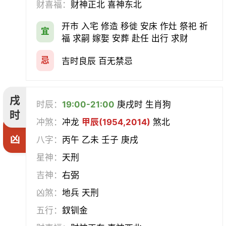
财喜福：
财神正北 喜神东北
开市 入宅 修造 移徙 安床 作灶 祭祀 祈
宜
福 求嗣 嫁娶 安葬 赴任 出行 求财
忌
吉时良辰 百无禁忌
戌
时辰：
19:00-21:00
庚戌时 生肖狗
时
冲煞：
冲龙
甲辰(1954,2014)
煞北
凶
八字：
丙午 乙未 壬子 庚戌
星神：
天刑
吉神：
右弼
凶煞：
地兵 天刑
五行：
釵钏金