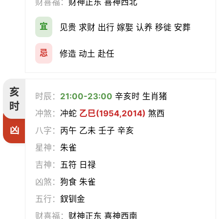
财喜福：
财神正东 喜神西北
宜
见贵 求财 出行 嫁娶 认养 移徙 安葬
忌
修造 动土 赴任
亥
时辰：
21:00-23:00
辛亥时 生肖猪
时
冲煞：
冲蛇
乙巳(1954,2014)
煞西
凶
八字：
丙午 乙未 壬子 辛亥
星神：
朱雀
吉神：
五符 日禄
凶煞：
狗食 朱雀
五行：
釵钏金
财喜福：
财神正东 喜神西南