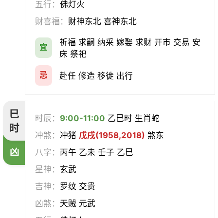
五行：
佛灯火
财喜福：
财神东北 喜神东北
祈福 求嗣 纳采 嫁娶 求财 开市 交易 安
宜
床 祭祀
忌
赴任 修造 移徙 出行
巳
时辰：
9:00-11:00
乙巳时 生肖蛇
时
冲煞：
冲猪
戊戌(1958,2018)
煞东
凶
八字：
丙午 乙未 壬子 乙巳
星神：
玄武
吉神：
罗纹 交贵
凶煞：
天贼 元武