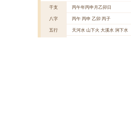
干支
丙午年丙申月乙卯日
八字
丙午 丙申 乙卯 丙子
五行
天河水 山下火 大溪水 涧下水
回历
1448年2月24日
星座
狮子座
节气
立秋
日禄
卯命互禄 禄
胎神占方
碓磨门外正东
彭祖百忌
乙不栽植 卯不穿井