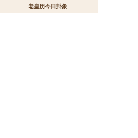
老皇历今日卦象
临卦