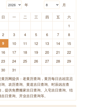
年
月
日
一
二
三
四
五
六
1
2
3
4
5
6
7
8
9
10
11
12
13
14
15
16
17
18
19
20
21
22
23
24
25
26
27
28
29
30
31
老黄历网提供：老黄历查询，黄历每日吉凶宜忌
查询、农历查询、黄道吉日查询、时辰凶吉查
询，提供免费搬家吉日查询、入宅吉日查询、结
婚吉日查询、开业吉日查询等。