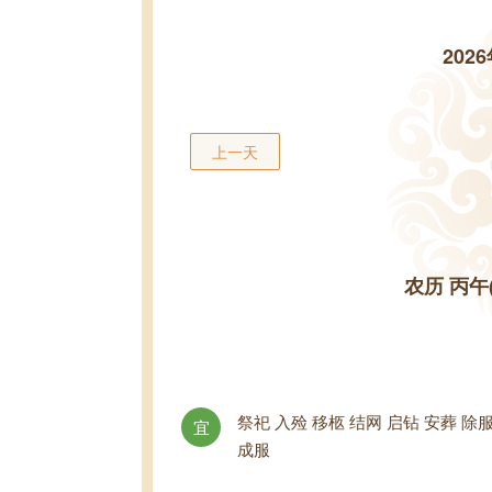
202
上一天
农历 丙午
祭祀 入殓 移柩 结网 启钻 安葬 除
宜
成服