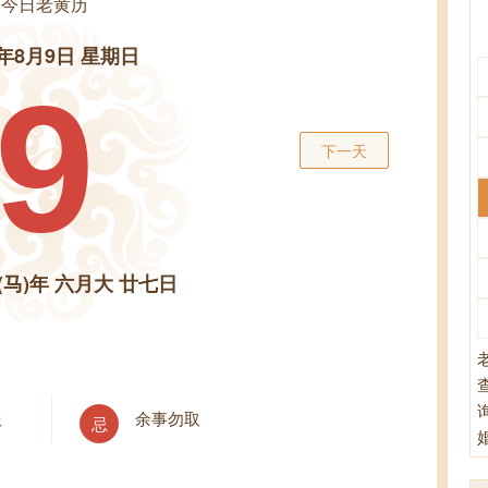
今日老黄历
6年8月9日 星期日
9
下一天
(马)年 六月大 廿七日
余事勿取
服
忌