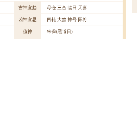
吉神宜趋
母仓 三合 临日 天喜
凶神宜忌
四耗 大煞 神号 阳将
值神
朱雀(黑道日)
十二建除
危日
冲煞
冲鸡(己酉)煞西
廿八星宿
昴宿
紫白九星
三碧
孔明六耀
先胜
吉神方位
财神 东北 福神 西南 喜神 西北
今日时辰凶吉