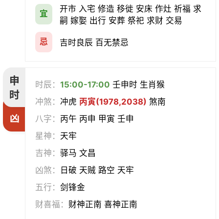
开市 入宅 修造 移徙 安床 作灶 祈福 求
宜
嗣 嫁娶 出行 安葬 祭祀 求财 交易
忌
吉时良辰 百无禁忌
申
时辰：
15:00-17:00
壬申时 生肖猴
时
冲煞：
冲虎
丙寅(1978,2038)
煞南
凶
八字：
丙午 丙申 甲寅 壬申
星神：
天牢
吉神：
驿马 文昌
凶煞：
日破 天贼 路空 天牢
五行：
剑锋金
财喜福：
财神正南 喜神正南