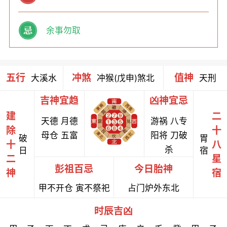
余事勿取
五行
冲煞
值神
大溪水
冲猴(戊申)煞北
天刑
吉神宜趋
凶神宜忌
建
二
天德 月德
游祸 八专
除
十
母仓 五富
阳将 刀破
破
胃
十
八
杀
日
宿
二
星
彭祖百忌
今日胎神
神
宿
甲不开仓 寅不祭祀
占门炉外东北
时辰吉凶