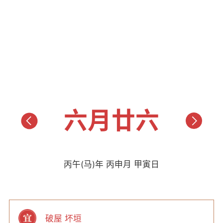
六月廿六
丙午(马)年 丙申月 甲寅日
破屋 坏垣