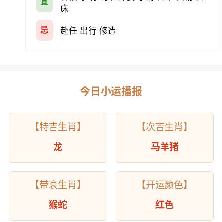
宜
床
忌
赴任 出行 修造
今日小运播报
【特吉生肖】
【次吉生肖】
龙
马羊猪
【带衰生肖】
【开运颜色】
猴蛇
红色