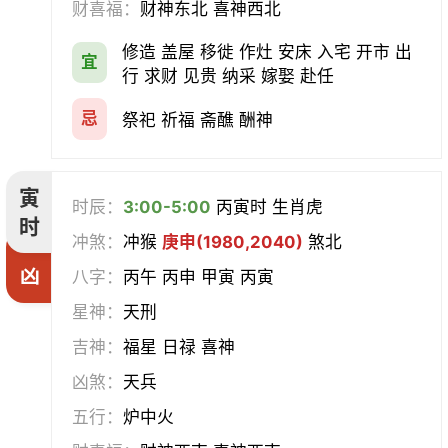
财喜福：
财神东北 喜神西北
会亲友
伐木
架马
扫舍
修造 盖屋 移徙 作灶 安床 入宅 开市 出
宜
行 求财 见贵 纳采 嫁娶 赴任
入学
结网
安碓硙
取渔
忌
祭祀 祈福 斋醮 酬神
针灸
雕刻
割蜜
雇庸
寅
断蚁
归岫
修坟
启攒
时辰：
3:00-5:00
丙寅时 生肖虎
时
冲煞：
冲猴
庚申(1980,2040)
煞北
破土
安葬
立碑
谢土
凶
八字：
丙午 丙申 甲寅 丙寅
除服
移柩
入殓
解除
星神：
天刑
吉神：
福星 日禄 喜神
修墓
塞穴
成服
开生坟
凶煞：
天兵
合寿木
五行：
炉中火