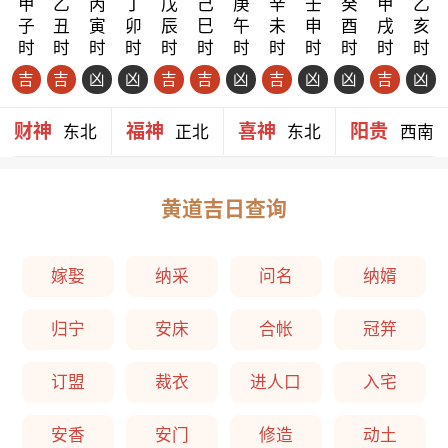
甲
乙
丙
丁
戊
己
庚
辛
壬
癸
甲
乙
子
丑
寅
卯
辰
巳
午
未
申
酉
戌
亥
时
时
时
时
时
时
时
时
时
时
时
时
吉
吉
凶
凶
吉
吉
凶
吉
凶
凶
吉
凶
财神
福神
喜神
阳贵
东北
正北
东北
西南
黄道吉日查询
嫁娶
纳采
问名
纳婿
归宁
安床
合帐
冠笄
订盟
裁衣
进人口
入宅
安香
安门
修造
动土