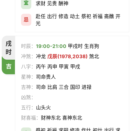
宜
求财 见贵 酬神
赴任 出行 修造 动土 祭祀 祈福 斋醮 开
忌
光
戌
时辰：
19:00-21:00
甲戌时 生肖狗
时
冲煞：
冲龙
戊辰(1978,2038)
煞北
吉
八字：
丙午 丙申 甲寅 甲戌
星神：
司命贵人
吉神：
司命 比肩 三合 国印 进禄
凶煞：
五行：
山头火
财喜福：
财神东北 喜神东北
祭祀 祈福 求嗣 修造 作灶 祀灶 出行 求