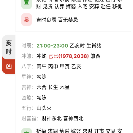
宜
财 见贵 认养 嫁娶 入宅 安葬 赴任 移徙
忌
吉时良辰 百无禁忌
亥
时辰：
21:00-23:00
乙亥时 生肖猪
时
冲煞：
冲蛇
己巳(1978,2038)
煞西
凶
八字：
丙午 丙申 甲寅 乙亥
星神：
勾陈
吉神：
六合 长生 木星
凶煞：
勾陈
五行：
山头火
财喜福：
财神东北 喜神西北
祈福 求嗣 纳采 嫁娶 求财 开市 交易 安