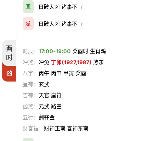
宜
日破大凶 诸事不宜
忌
日破大凶 诸事不宜
酉
时辰：
17:00-19:00
癸酉时 生肖鸡
时
冲煞：
冲兔
丁卯(1927,1987)
煞东
凶
八字：
丙午 丙申 甲寅 癸酉
星神：
玄武
吉神：
天官 唐符
凶煞：
元武 路空
五行：
剑锋金
财喜福：
财神正南 喜神东南