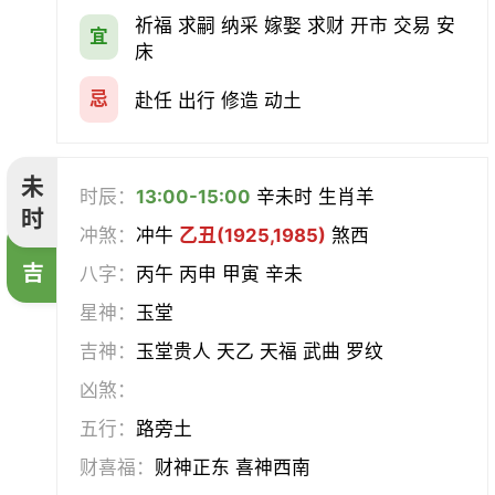
祈福 求嗣 纳采 嫁娶 求财 开市 交易 安
宜
床
忌
赴任 出行 修造 动土
未
时辰：
13:00-15:00
辛未时 生肖羊
时
冲煞：
冲牛
乙丑(1925,1985)
煞西
吉
八字：
丙午 丙申 甲寅 辛未
星神：
玉堂
吉神：
玉堂贵人 天乙 天福 武曲 罗纹
凶煞：
五行：
路旁土
财喜福：
财神正东 喜神西南