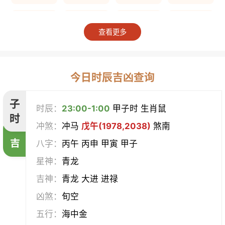
上梁
竖柱
掘井
破屋
查看更多
补垣
拆卸
起基
开池
开柱眼
平治道涂
造桥
定磉
今日时辰吉凶查询
造屋
坏垣
作灶
作梁
子
时辰：
23:00-1:00
甲子时 生肖鼠
时
冲煞：
冲马
戊午(1978,2038)
煞南
造仓
修饰垣墙
造船
合脊
吉
八字：
丙午 丙申 甲寅 甲子
作厕
筑堤
开渠
启钻
星神：
青龙
吉神：
青龙 大进 进禄
造畜稠
盖屋
修门
开市
凶煞：
旬空
挂匾
立卷
纳财
开仓
五行：
海中金