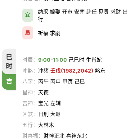
纳采 嫁娶 开市 安葬 赴任 见贵 求财 出
宜
行
忌
祈福 求嗣
巳
时辰：
9:00-11:00
己巳时 生肖蛇
时
冲煞：
冲猪
壬戌(1982,2042)
煞东
吉
八字：
丙午 丙申 甲寅 己巳
星神：
天德
吉神：
宝光 左辅
凶煞：
日刑 大退
五行：
大林木
财喜福：
财神正北 喜神东北