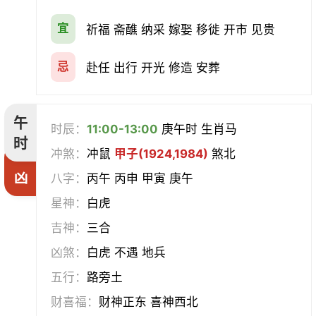
宜
祈福 斋醮 纳采 嫁娶 移徙 开市 见贵
忌
赴任 出行 开光 修造 安葬
午
时辰：
11:00-13:00
庚午时 生肖马
时
冲煞：
冲鼠
甲子(1924,1984)
煞北
凶
八字：
丙午 丙申 甲寅 庚午
星神：
白虎
吉神：
三合
凶煞：
白虎 不遇 地兵
五行：
路旁土
财喜福：
财神正东 喜神西北