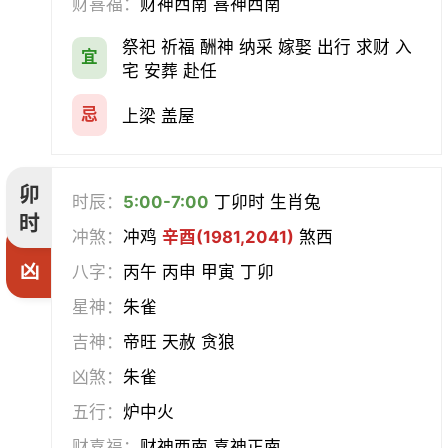
财喜福：
财神西南 喜神西南
祭祀 祈福 酬神 纳采 嫁娶 出行 求财 入
宜
宅 安葬 赴任
忌
上梁 盖屋
卯
时辰：
5:00-7:00
丁卯时 生肖兔
时
冲煞：
冲鸡
辛酉(1981,2041)
煞西
凶
八字：
丙午 丙申 甲寅 丁卯
星神：
朱雀
吉神：
帝旺 天赦 贪狼
凶煞：
朱雀
五行：
炉中火
财喜福：
财神西南 喜神正南