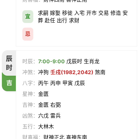
求嗣 嫁娶 移徙 入宅 开市 交易 修造 安
宜
葬 赴任 出行 求财
忌
辰
时辰：
7:00-9:00
戊辰时 生肖龙
时
冲煞：
冲狗
壬戌(1982,2042)
煞南
吉
八字：
丙午 丙申 甲寅 戊辰
星神：
金匮
吉神：
金匮 右弼
凶煞：
六戊 雷兵
五行：
大林木
财喜福：
财神正北 喜神东南