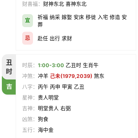
财喜福：
财神东北 喜神东北
经络
酝酿
造车器
交易
祈福 纳采 嫁娶 安床 移徙 入宅 修造 安
宜
赴任
立券
置产
出货财
葬
祭祀
祈福
求嗣
开光
忌
赴任 出行 求财
沐浴
齐醮
酬神
塑绘
丑
时辰：
1:00-3:00
乙丑时 生肖牛
普渡
造庙
斋醮
出行
时
冲煞：
冲羊
己未(1979,2039)
煞东
吉
移徙
分居
出火
理发
八字：
丙午 丙申 甲寅 乙丑
星神：
贵人明堂
习艺
栽种
纳畜
捕捉
吉神：
明堂贵人 右弼
放水
畋猎
教牛马
整手足甲
凶煞：
狗食
五行：
海中金
求医
治病
安机械
牧养