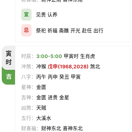
会亲友
伐木
架马
扫舍
宜
见贵 认养
入学
结网
安碓硙
取渔
忌
祭祀 祈福 斋醮 开光 赴任 出行
针灸
雕刻
割蜜
雇庸
寅
时辰：
3:00-5:00
甲寅时 生肖虎
断蚁
归岫
修坟
启攒
时
冲煞：
冲猴
戊申(1968,2028)
煞北
破土
安葬
立碑
谢土
吉
八字：
丙午 丙申 癸丑 甲寅
星神：
金匮
除服
移柩
入殓
解除
吉神：
金匮 进贵 金星
修墓
塞穴
成服
开生坟
凶煞：
天贼
五行：
大溪水
合寿木
财喜福：
财神东北 喜神东北