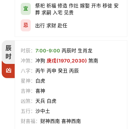
祭祀 祈福 修造 作灶 嫁娶 开市 移徙 安
宜
葬 求嗣 入宅 见贵
忌
出行 求财 赴任
辰
时辰：
7:00-9:00
丙辰时 生肖龙
时
冲煞：
冲狗
庚戌(1970,2030)
煞南
凶
八字：
丙午 丙申 癸丑 丙辰
星神：
白虎
吉神：
喜神
凶煞：
天兵 白虎
五行：
沙中土
财喜福：
财神西南 喜神西南