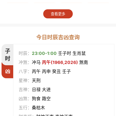
上梁
竖柱
掘井
破屋
查看更多
补垣
拆卸
起基
开池
开柱眼
平治道涂
造桥
定磉
今日时辰吉凶查询
造屋
坏垣
作灶
作梁
子
时辰：
23:00-1:00
壬子时 生肖鼠
时
冲煞：
冲马
丙午(1966,2026)
煞南
造仓
修饰垣墙
造船
合脊
凶
八字：
丙午 丙申 癸丑 壬子
作厕
筑堤
开渠
启钻
星神：
天刑
吉神：
日禄 大进
造畜稠
盖屋
修门
开市
凶煞：
狗食 路空
挂匾
立卷
纳财
开仓
五行：
桑枯木