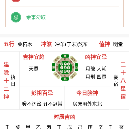
余事勿取
五行
冲煞
值神
桑柘木
冲羊(丁未)煞东
明堂
吉神宜趋
凶神宜忌
建
二
天恩
月破 大耗
除
十
月刑 四忌
执
娄
十
八
日
宿
二
星
彭祖百忌
今日胎神
神
宿
癸不词讼 丑不冠带
房床厕外东北
时辰吉凶
壬
癸
甲
乙
丙
丁
戊
己
庚
辛
壬
癸