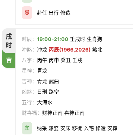
忌
赴任 出行 修造
戌
时辰：
19:00-21:00
壬戌时 生肖狗
时
冲煞：
冲龙
丙辰(1966,2026)
煞北
吉
八字：
丙午 丙申 癸丑 壬戌
星神：
青龙
吉神：
青龙 武曲
凶煞：
日刑 路空
五行：
大海水
财喜福：
财神正南 喜神正南
宜
纳采 嫁娶 安床 移徙 入宅 修造 安葬