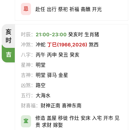
忌
赴任 出行 祭祀 祈福 斋醮 开光
亥
时辰：
21:00-23:00
癸亥时 生肖猪
时
冲煞：
冲蛇
丁巳(1966,2026)
煞西
吉
八字：
丙午 丙申 癸丑 癸亥
星神：
明堂
吉神：
明堂 驿马 金星
凶煞：
路空
五行：
大海水
财喜福：
财神正南 喜神东南
修造 盖屋 移徙 作灶 安床 入宅 开市 见
宜
贵 求财 嫁娶