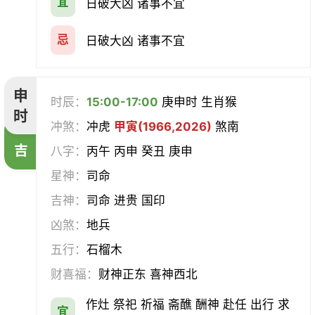
宜
日破大凶 诸事不宜
忌
日破大凶 诸事不宜
申
时辰：
15:00-17:00
庚申时 生肖猴
时
冲煞：
冲虎
甲寅(1966,2026)
煞南
吉
八字：
丙午 丙申 癸丑 庚申
星神：
司命
吉神：
司命 进贵 国印
凶煞：
地兵
五行：
石榴木
财喜福：
财神正东 喜神西北
作灶 祭祀 祈福 斋醮 酬神 赴任 出行 求
宜