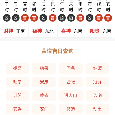
子
丑
寅
卯
辰
巳
午
未
申
酉
戌
亥
时
时
时
时
时
时
时
时
时
时
时
时
凶
凶
吉
吉
凶
吉
凶
凶
吉
凶
吉
吉
财神
福神
喜神
阳贵
正南
东北
东南
东南
黄道吉日查询
嫁娶
纳采
问名
纳婿
归宁
安床
合帐
冠笄
订盟
裁衣
进人口
入宅
安香
安门
修造
动土