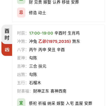
财 见贵 嫁娶 认养 移徙 安葬
忌
修造 动土
酉
时辰：
17:00-19:00
辛酉时 生肖鸡
时
冲煞：
冲兔
乙卯(1975,2035)
煞东
凶
八字：
丙午 丙申 癸丑 辛酉
星神：
勾陈
吉神：
三合 扶元
凶煞：
勾陈
五行：
石榴木
财喜福：
财神正东 喜神西南
宜
祭祀 祈福 纳采 嫁娶 入宅 盖屋 安葬