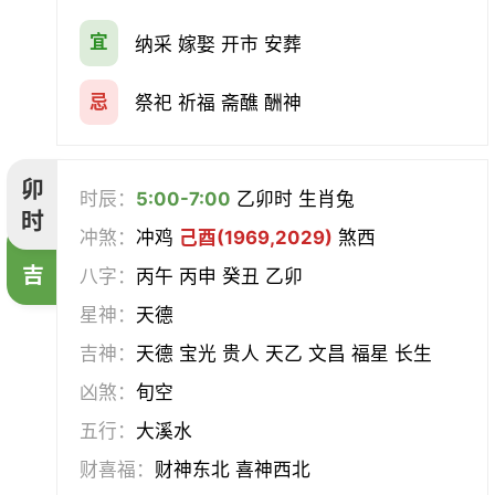
宜
纳采 嫁娶 开市 安葬
忌
祭祀 祈福 斋醮 酬神
卯
时辰：
5:00-7:00
乙卯时 生肖兔
时
冲煞：
冲鸡
己酉(1969,2029)
煞西
吉
八字：
丙午 丙申 癸丑 乙卯
星神：
天德
吉神：
天德 宝光 贵人 天乙 文昌 福星 长生
凶煞：
旬空
五行：
大溪水
财喜福：
财神东北 喜神西北