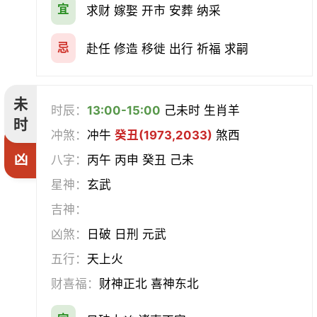
宜
求财 嫁娶 开市 安葬 纳采
忌
赴任 修造 移徙 出行 祈福 求嗣
未
时辰：
13:00-15:00
己未时 生肖羊
时
冲煞：
冲牛
癸丑(1973,2033)
煞西
凶
八字：
丙午 丙申 癸丑 己未
星神：
玄武
吉神：
凶煞：
日破 日刑 元武
五行：
天上火
财喜福：
财神正北 喜神东北