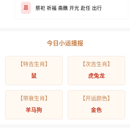
忌
祭祀 祈福 斋醮 开光 赴任 出行
今日小运播报
【特吉生肖】
【次吉生肖】
鼠
虎兔龙
【带衰生肖】
【开运颜色】
羊马狗
金色