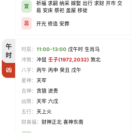
祈福 求嗣 纳采 嫁娶 出行 求财 开市 交
宜
易 安床 祭祀 盖屋 移徙
忌
开光 修造 安葬
午
时辰：
11:00-13:00
戊午时 生肖马
时
冲煞：
冲鼠
壬子(1972,2032)
煞北
凶
八字：
丙午 丙申 癸丑 戊午
星神：
天牢
吉神：
贪狼 进贵
凶煞：
天牢 六戊
五行：
天上火
财喜福：
财神正北 喜神东南