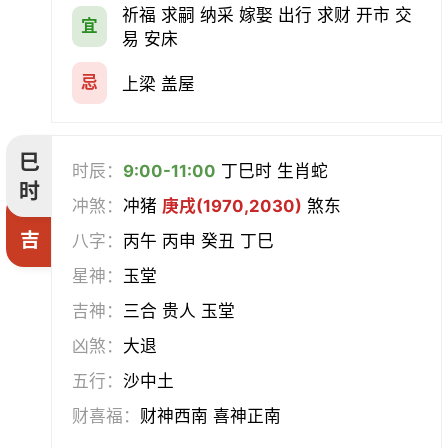
祈福 求嗣 纳采 嫁娶 出行 求财 开市 交
宜
易 安床
忌
上梁 盖屋
巳
时辰：
9:00-11:00
丁巳时 生肖蛇
时
冲煞：
冲猪
庚戌(1970,2030)
煞东
吉
八字：
丙午 丙申 癸丑 丁巳
星神：
玉堂
吉神：
三合 贵人 玉堂
凶煞：
大退
五行：
沙中土
财喜福：
财神西南 喜神正南