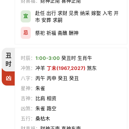
财喜福：
财神正南 喜神正南
经络
酝酿
造车器
交易
赴任 出行 求财 见贵 纳采 嫁娶 入宅 开
宜
赴任
立券
置产
出货财
市 安葬 求嗣
祭祀
祈福
求嗣
开光
忌
祭祀 祈福 斋醮 酬神
沐浴
齐醮
酬神
塑绘
丑
时辰：
1:00-3:00
癸丑时 生肖牛
普渡
造庙
斋醮
出行
时
冲煞：
冲羊
丁未(1967,2027)
煞东
凶
移徙
分居
出火
理发
八字：
丙午 丙申 癸丑 癸丑
星神：
朱雀
习艺
栽种
纳畜
捕捉
吉神：
比肩 相资
放水
畋猎
教牛马
整手足甲
凶煞：
朱雀 路空
五行：
桑枯木
求医
治病
安机械
牧养
财喜福：
财神正南 喜神东南