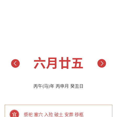
六月廿五
丙午(马)年 丙申月 癸丑日
祭祀 塞穴 入殓 破土 安葬 移柩