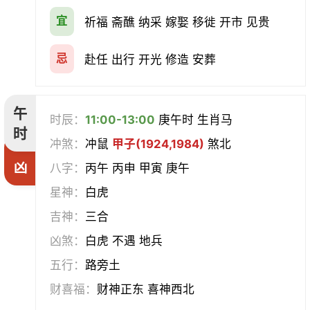
宜
祈福 斋醮 纳采 嫁娶 移徙 开市 见贵
忌
赴任 出行 开光 修造 安葬
午
时辰：
11:00-13:00
庚午时 生肖马
时
冲煞：
冲鼠
甲子(1924,1984)
煞北
凶
八字：
丙午 丙申 甲寅 庚午
星神：
白虎
吉神：
三合
凶煞：
白虎 不遇 地兵
五行：
路旁土
财喜福：
财神正东 喜神西北