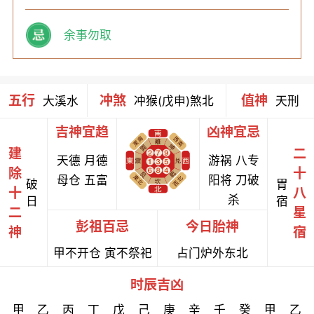
余事勿取
五行
冲煞
值神
大溪水
冲猴(戊申)煞北
天刑
吉神宜趋
凶神宜忌
建
二
天德 月德
游祸 八专
除
十
母仓 五富
阳将 刀破
破
胃
十
八
杀
日
宿
二
星
彭祖百忌
今日胎神
神
宿
甲不开仓 寅不祭祀
占门炉外东北
时辰吉凶
甲
乙
丙
丁
戊
己
庚
辛
壬
癸
甲
乙