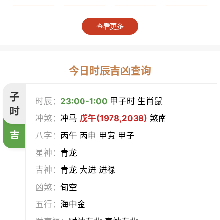
上梁
竖柱
掘井
破屋
查看更多
补垣
拆卸
起基
开池
开柱眼
平治道涂
造桥
定磉
今日时辰吉凶查询
造屋
坏垣
作灶
作梁
子
时辰：
23:00-1:00
甲子时 生肖鼠
时
冲煞：
冲马
戊午(1978,2038)
煞南
造仓
修饰垣墙
造船
合脊
吉
八字：
丙午 丙申 甲寅 甲子
作厕
筑堤
开渠
启钻
星神：
青龙
吉神：
青龙 大进 进禄
造畜稠
盖屋
修门
开市
凶煞：
旬空
挂匾
立卷
纳财
开仓
五行：
海中金