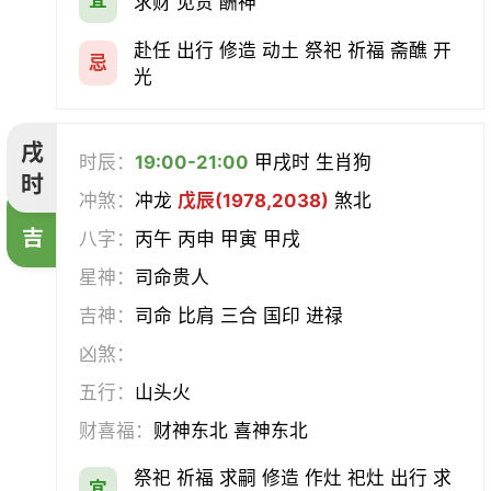
求财 见贵 酬神
赴任 出行 修造 动土 祭祀 祈福 斋醮 开
忌
光
戌
时辰：
19:00-21:00
甲戌时 生肖狗
时
冲煞：
冲龙
戊辰(1978,2038)
煞北
吉
八字：
丙午 丙申 甲寅 甲戌
星神：
司命贵人
吉神：
司命 比肩 三合 国印 进禄
凶煞：
五行：
山头火
财喜福：
财神东北 喜神东北
祭祀 祈福 求嗣 修造 作灶 祀灶 出行 求
宜