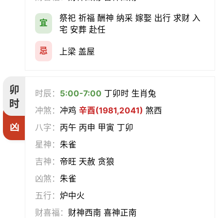
祭祀 祈福 酬神 纳采 嫁娶 出行 求财 入
宜
宅 安葬 赴任
忌
上梁 盖屋
卯
时辰：
5:00-7:00
丁卯时 生肖兔
时
冲煞：
冲鸡
辛酉(1981,2041)
煞西
凶
八字：
丙午 丙申 甲寅 丁卯
星神：
朱雀
吉神：
帝旺 天赦 贪狼
凶煞：
朱雀
五行：
炉中火
财喜福：
财神西南 喜神正南