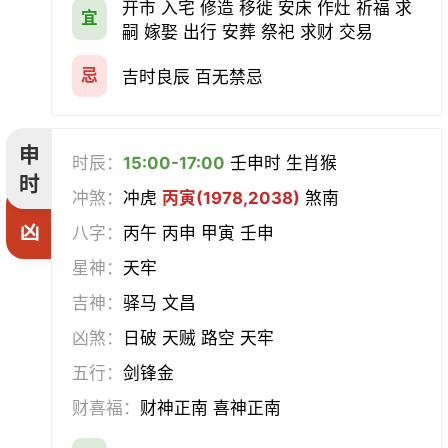
开市 入宅 修造 移徙 安床 作灶 祈福 求
宜
嗣 嫁娶 出行 安葬 祭祀 求财 交易
忌
吉时良辰 百无禁忌
申
时辰：
15:00-17:00
壬申时 生肖猴
时
冲煞：
冲虎
丙寅(1978,2038)
煞南
凶
八字：
丙午 丙申 甲寅 壬申
星神：
天牢
吉神：
驿马 文昌
凶煞：
日破 天贼 路空 天牢
五行：
剑锋金
财喜福：
财神正南 喜神正南