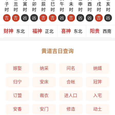
子
丑
寅
卯
辰
巳
午
未
申
酉
戌
亥
时
时
时
时
时
时
时
时
时
时
时
时
吉
吉
凶
凶
吉
吉
凶
吉
凶
凶
吉
凶
财神
福神
喜神
阳贵
东北
正北
东北
西南
黄道吉日查询
嫁娶
纳采
问名
纳婿
归宁
安床
合帐
冠笄
订盟
裁衣
进人口
入宅
安香
安门
修造
动土