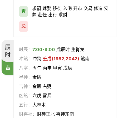
求嗣 嫁娶 移徙 入宅 开市 交易 修造 安
宜
葬 赴任 出行 求财
忌
辰
时辰：
7:00-9:00
戊辰时 生肖龙
时
冲煞：
冲狗
壬戌(1982,2042)
煞南
吉
八字：
丙午 丙申 甲寅 戊辰
星神：
金匮
吉神：
金匮 右弼
凶煞：
六戊 雷兵
五行：
大林木
财喜福：
财神正北 喜神东南