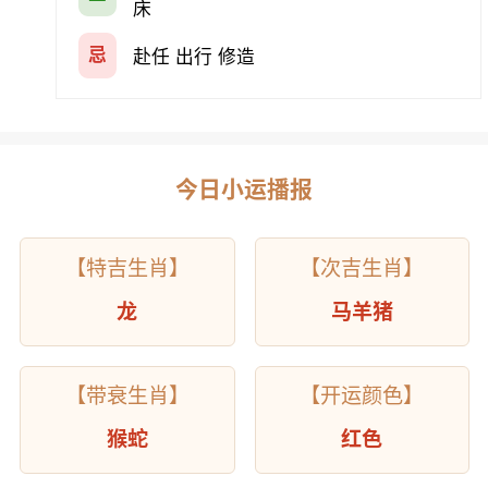
床
忌
赴任 出行 修造
今日小运播报
【特吉生肖】
【次吉生肖】
龙
马羊猪
【带衰生肖】
【开运颜色】
猴蛇
红色