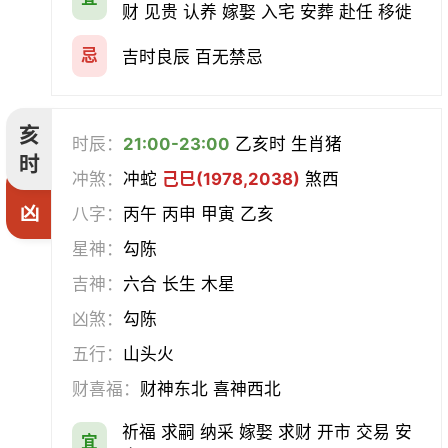
财 见贵 认养 嫁娶 入宅 安葬 赴任 移徙
忌
吉时良辰 百无禁忌
亥
时辰：
21:00-23:00
乙亥时 生肖猪
时
冲煞：
冲蛇
己巳(1978,2038)
煞西
凶
八字：
丙午 丙申 甲寅 乙亥
星神：
勾陈
吉神：
六合 长生 木星
凶煞：
勾陈
五行：
山头火
财喜福：
财神东北 喜神西北
祈福 求嗣 纳采 嫁娶 求财 开市 交易 安
宜