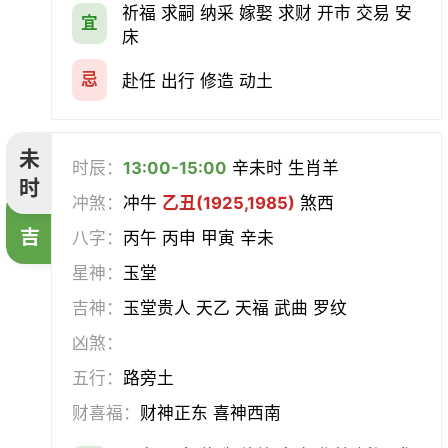
祈福 求嗣 纳采 嫁娶 求财 开市 交易 安
宜
床
忌
赴任 出行 修造 动土
未
时辰：
13:00-15:00
辛未时 生肖羊
时
冲煞：
冲牛
乙丑(1925,1985)
煞西
吉
八字：
丙午 丙申 甲寅 辛未
星神：
玉堂
吉神：
玉堂贵人 天乙 天福 武曲 罗纹
凶煞：
五行：
路旁土
财喜福：
财神正东 喜神西南