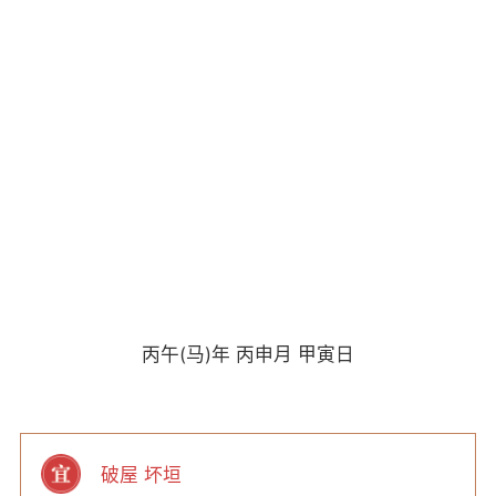
丙午(马)年 丙申月 甲寅日
破屋 坏垣