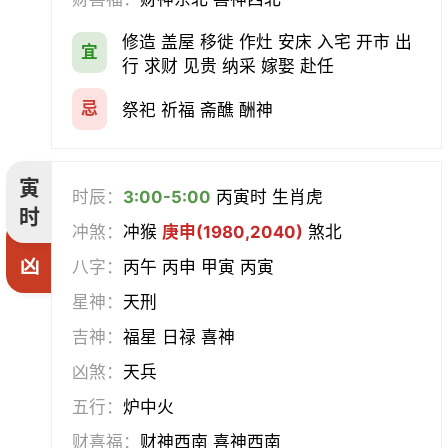
会亲友
伐木
架马
扫舍
修造 盖屋 移徙 作灶 安床 入宅 开市 出
宜
行 求财 见贵 纳采 嫁娶 赴任
入学
结网
安碓硙
取渔
忌
祭祀 祈福 斋醮 酬神
针灸
雕刻
割蜜
雇庸
寅
断蚁
归岫
修坟
启攒
时辰：
3:00-5:00
丙寅时 生肖虎
时
冲煞：
冲猴
庚申(1980,2040)
煞北
破土
安葬
立碑
谢土
凶
八字：
丙午 丙申 甲寅 丙寅
除服
移柩
入殓
解除
星神：
天刑
吉神：
福星 日禄 喜神
修墓
塞穴
成服
开生坟
凶煞：
天兵
合寿木
五行：
炉中火
财喜福：
财神西南 喜神西南