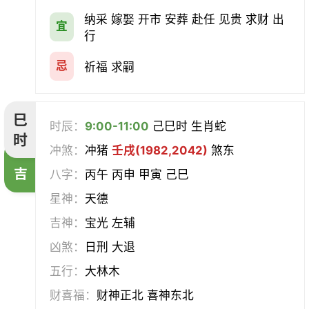
纳采 嫁娶 开市 安葬 赴任 见贵 求财 出
宜
行
忌
祈福 求嗣
巳
时辰：
9:00-11:00
己巳时 生肖蛇
时
冲煞：
冲猪
壬戌(1982,2042)
煞东
吉
八字：
丙午 丙申 甲寅 己巳
星神：
天德
吉神：
宝光 左辅
凶煞：
日刑 大退
五行：
大林木
财喜福：
财神正北 喜神东北