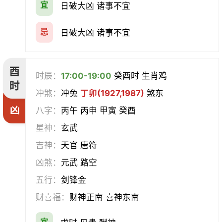
宜
日破大凶 诸事不宜
忌
日破大凶 诸事不宜
酉
时辰：
17:00-19:00
癸酉时 生肖鸡
时
冲煞：
冲兔
丁卯(1927,1987)
煞东
凶
八字：
丙午 丙申 甲寅 癸酉
星神：
玄武
吉神：
天官 唐符
凶煞：
元武 路空
五行：
剑锋金
财喜福：
财神正南 喜神东南
宜