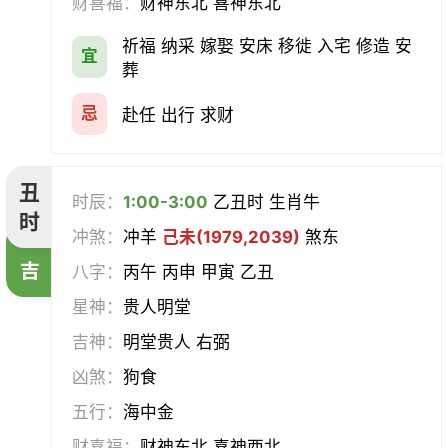
财喜福：
财神东北 喜神东北
经络
酝酿
造车器
交易
祈福 纳采 嫁娶 安床 移徙 入宅 修造 安
宜
赴任
立券
置产
出货财
葬
祭祀
祈福
求嗣
开光
忌
赴任 出行 求财
沐浴
齐醮
酬神
塑绘
丑
时辰：
1:00-3:00
乙丑时 生肖牛
普渡
造庙
斋醮
出行
时
冲煞：
冲羊
己未(1979,2039)
煞东
吉
移徙
分居
出火
理发
八字：
丙午 丙申 甲寅 乙丑
星神：
贵人明堂
习艺
栽种
纳畜
捕捉
吉神：
明堂贵人 右弼
放水
畋猎
教牛马
整手足甲
凶煞：
狗食
五行：
海中金
求医
治病
安机械
牧养
财喜福：
财神东北 喜神西北