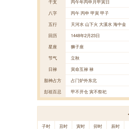
干支
丙午年丙申月甲寅日
八字
丙午 丙申 甲寅 甲子
五行
天河水 山下火 大溪水 海中金
回历
1448年2月23日
星座
狮子座
节气
立秋
日禄
寅命互禄 禄
胎神占方
占门炉外东北
彭祖百忌
甲不开仓 寅不祭祀
子时
丑时
寅时
卯时
辰时