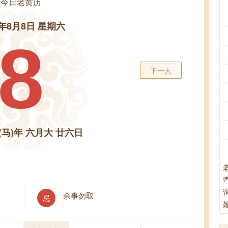
今日老黄历
6年8月8日 星期六
8
下一天
(马)年 六月大 廿六日
余事勿取
忌