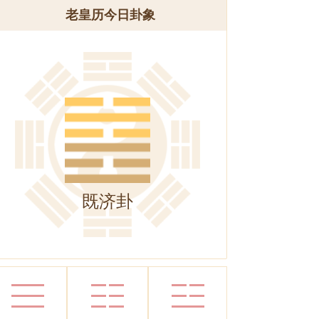
老皇历今日卦象
既济卦