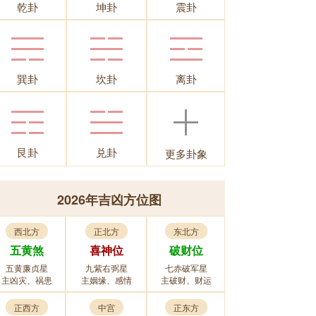
乾卦
坤卦
震卦
巽卦
坎卦
离卦
艮卦
兑卦
更多卦象
2026年吉凶方位图
西北方
正北方
东北方
五黄煞
喜神位
破财位
五黄廉贞星
九紫右弼星
七赤破军星
主凶灾、祸患
主姻缘、感情
主破财、财运
正西方
中宫
正东方