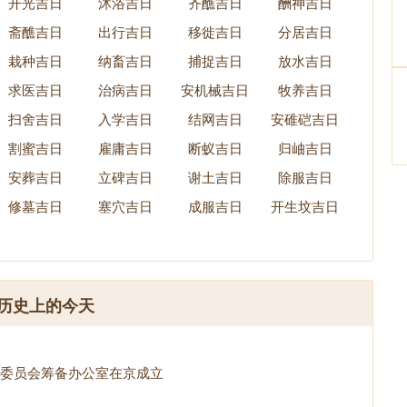
开光吉日
沐浴吉日
齐醮吉日
酬神吉日
斋醮吉日
出行吉日
移徙吉日
分居吉日
栽种吉日
纳畜吉日
捕捉吉日
放水吉日
求医吉日
治病吉日
安机械吉日
牧养吉日
扫舍吉日
入学吉日
结网吉日
安碓硙吉日
割蜜吉日
雇庸吉日
断蚁吉日
归岫吉日
安葬吉日
立碑吉日
谢土吉日
除服吉日
修墓吉日
塞穴吉日
成服吉日
开生坟吉日
历史上的今天
委员会筹备办公室在京成立