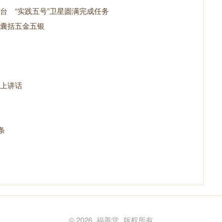
台 “实践五号”卫星圆满完成任务
囊括五金五银
上讲话
条
© 2026
福善堂
版权所有