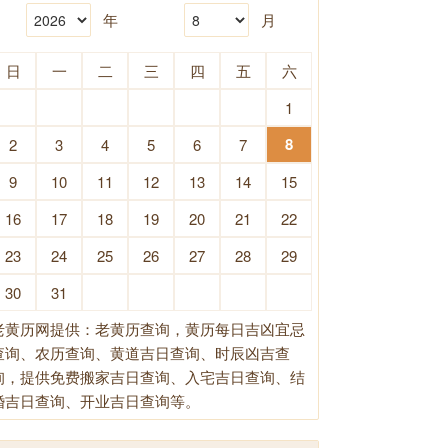
年
月
日
一
二
三
四
五
六
1
8
2
3
4
5
6
7
9
10
11
12
13
14
15
16
17
18
19
20
21
22
23
24
25
26
27
28
29
30
31
老黄历网提供：老黄历查询，黄历每日吉凶宜忌
查询、农历查询、黄道吉日查询、时辰凶吉查
询，提供免费搬家吉日查询、入宅吉日查询、结
婚吉日查询、开业吉日查询等。