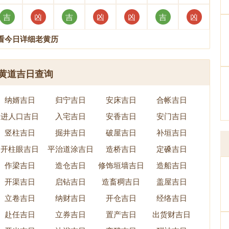
吉
凶
吉
凶
凶
吉
凶
看今日详细老黄历
黄道吉日查询
纳婿吉日
归宁吉日
安床吉日
合帐吉日
进人口吉日
入宅吉日
安香吉日
安门吉日
竖柱吉日
掘井吉日
破屋吉日
补垣吉日
开柱眼吉日
平治道涂吉日
造桥吉日
定磉吉日
作梁吉日
造仓吉日
修饰垣墙吉日
造船吉日
开渠吉日
启钻吉日
造畜稠吉日
盖屋吉日
立卷吉日
纳财吉日
开仓吉日
经络吉日
赴任吉日
立券吉日
置产吉日
出货财吉日