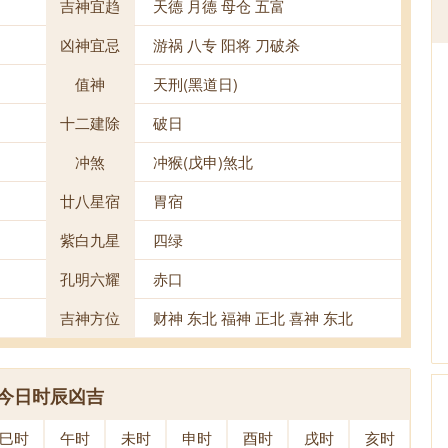
吉神宜趋
天德 月德 母仓 五富
凶神宜忌
游祸 八专 阳将 刀破杀
值神
天刑(黑道日)
十二建除
破日
冲煞
冲猴(戊申)煞北
廿八星宿
胃宿
紫白九星
四绿
孔明六耀
赤口
吉神方位
财神 东北 福神 正北 喜神 东北
今日时辰凶吉
巳时
午时
未时
申时
酉时
戌时
亥时