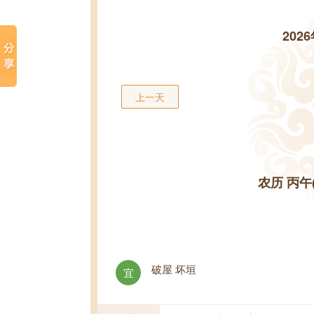
202
上一天
农历 丙午
破屋 坏垣
宜