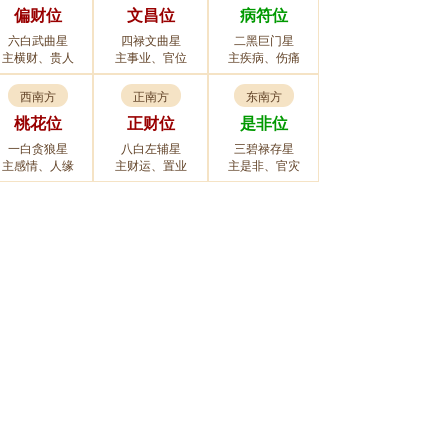
偏财位
文昌位
病符位
六白武曲星
四禄文曲星
二黑巨门星
主横财、贵人
主事业、官位
主疾病、伤痛
西南方
正南方
东南方
桃花位
正财位
是非位
一白贪狼星
八白左辅星
三碧禄存星
主感情、人缘
主财运、置业
主是非、官灾