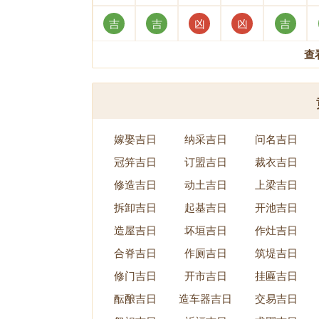
吉
吉
凶
凶
吉
查
嫁娶吉日
纳采吉日
问名吉日
冠笄吉日
订盟吉日
裁衣吉日
修造吉日
动土吉日
上梁吉日
拆卸吉日
起基吉日
开池吉日
造屋吉日
坏垣吉日
作灶吉日
合脊吉日
作厕吉日
筑堤吉日
修门吉日
开市吉日
挂匾吉日
酝酿吉日
造车器吉日
交易吉日