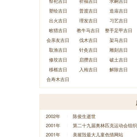
祭祀吉日
祈福吉日
求嗣吉日
塑绘吉日
普渡吉日
造庙吉日
出火吉日
理发吉日
习艺吉日
畋猎吉日
教牛马吉日
整手足甲吉日
会亲友吉日
伐木吉日
架马吉日
取渔吉日
针灸吉日
雕刻吉日
修坟吉日
启攒吉日
破土吉日
移柩吉日
入殓吉日
解除吉日
合寿木吉日
2002年
陈俊生逝世
2001年
第二十九届奥林匹克运动会组织
2001年
美摧毁最大儿童色情网站