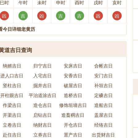
巳时
午时
未时
申时
酉时
戌时
亥时
凶
吉
凶
吉
吉
凶
凶
看今日详细老黄历
黄道吉日查询
纳婿吉日
归宁吉日
安床吉日
合帐吉日
进人口吉日
入宅吉日
安香吉日
安门吉日
竖柱吉日
掘井吉日
破屋吉日
补垣吉日
开柱眼吉日
平治道涂吉日
造桥吉日
定磉吉日
作梁吉日
造仓吉日
修饰垣墙吉日
造船吉日
开渠吉日
启钻吉日
造畜稠吉日
盖屋吉日
立卷吉日
纳财吉日
开仓吉日
经络吉日
赴任吉日
立券吉日
置产吉日
出货财吉日