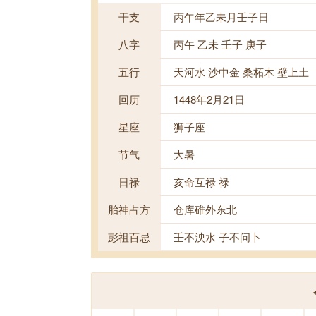
干支
丙午年乙未月壬子日
八字
丙午 乙未 壬子 庚子
五行
天河水 沙中金 桑柘木 壁上土
回历
1448年2月21日
星座
狮子座
节气
大暑
日禄
亥命互禄 禄
胎神占方
仓库碓外东北
彭祖百忌
壬不泱水 子不问卜