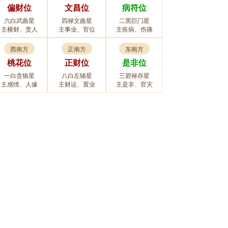
偏财位
文昌位
病符位
六白武曲星
四禄文曲星
二黑巨门星
主横财、贵人
主事业、官位
主疾病、伤痛
西南方
正南方
东南方
桃花位
正财位
是非位
一白贪狼星
八白左辅星
三碧禄存星
主感情、人缘
主财运、置业
主是非、官灾