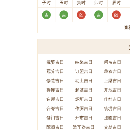
子时
丑时
寅时
卯时
辰时
吉
吉
凶
吉
凶
查
嫁娶吉日
纳采吉日
问名吉日
冠笄吉日
订盟吉日
裁衣吉日
修造吉日
动土吉日
上梁吉日
拆卸吉日
起基吉日
开池吉日
造屋吉日
坏垣吉日
作灶吉日
合脊吉日
作厕吉日
筑堤吉日
修门吉日
开市吉日
挂匾吉日
酝酿吉日
造车器吉日
交易吉日