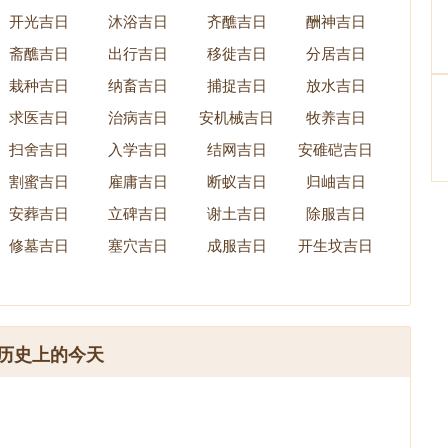
开光吉日
沐浴吉日
齐醮吉日
酬神吉日
斋醮吉日
出行吉日
移徙吉日
分居吉日
栽种吉日
纳畜吉日
捕捉吉日
放水吉日
求医吉日
治病吉日
安机械吉日
牧养吉日
扫舍吉日
入学吉日
结网吉日
安碓硙吉日
割蜜吉日
雇庸吉日
断蚁吉日
归岫吉日
安葬吉日
立碑吉日
谢土吉日
除服吉日
修墓吉日
塞穴吉日
成服吉日
开生坟吉日
历史上的今天