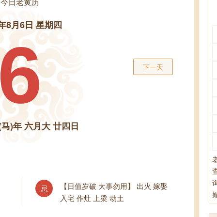
今日老黄历
6年8月6日 星期四
6
下一天
(马)年 六月大 廿四日
【日值岁破 大事勿用】 出火 嫁娶
忌
入宅 作灶 上梁 动土