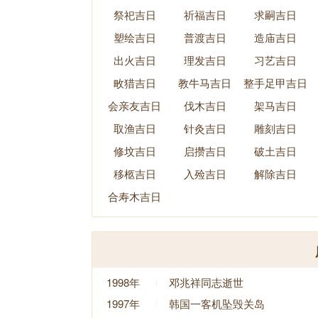
祭祀吉日
祈福吉日
求嗣吉日
塑绘吉日
普渡吉日
造庙吉日
出火吉日
理发吉日
习艺吉日
畋猎吉日
教牛马吉日
整手足甲吉日
会亲友吉日
伐木吉日
架马吉日
取渔吉日
针灸吉日
雕刻吉日
修坟吉日
启攒吉日
破土吉日
移柩吉日
入殓吉日
解除吉日
合寿木吉日
1998年
邓兆祥同志逝世
1997年
韩国一客机坠毁关岛