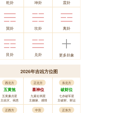
乾卦
坤卦
震卦
巽卦
坎卦
离卦
艮卦
兑卦
更多卦象
2026年吉凶方位图
西北方
正北方
东北方
五黄煞
喜神位
破财位
五黄廉贞星
九紫右弼星
七赤破军星
主凶灾、祸患
主姻缘、感情
主破财、财运
正西方
中宫
正东方