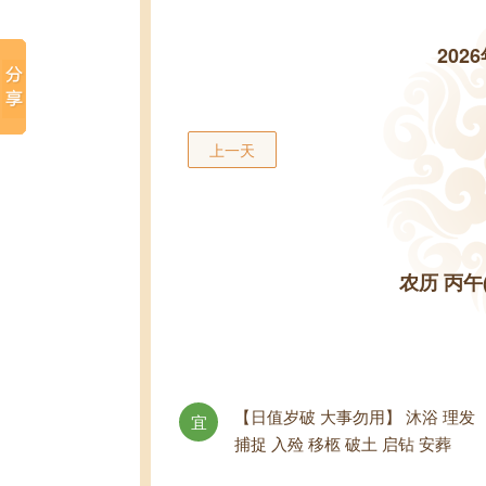
202
上一天
农历 丙午
【日值岁破 大事勿用】 沐浴 理发
宜
捕捉 入殓 移柩 破土 启钻 安葬