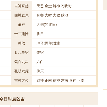
吉神宜趋
天恩 金堂 解神 鸣吠对
凶神宜忌
月害 大时 大败 咸池
值神
天刑(黑道日)
十二建除
执日
冲煞
冲马(丙午)煞南
廿八星宿
奎宿
紫白九星
六白
孔明六耀
佛灭
吉神方位
财神 正南 福神 东南 喜神 正南
今日时辰凶吉