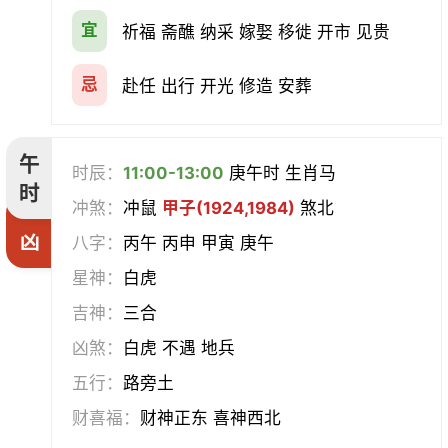
宜
祈福 斋醮 纳采 嫁娶 移徙 开市 见贵
忌
赴任 出行 开光 修造 安葬
午
时辰：
11:00-13:00
庚午时 生肖马
时
冲煞：
冲鼠
甲子(1924,1984)
煞北
凶
八字：
丙午 丙申 甲寅 庚午
星神：
白虎
吉神：
三合
凶煞：
白虎 不遇 地兵
五行：
路旁土
财喜福：
财神正东 喜神西北