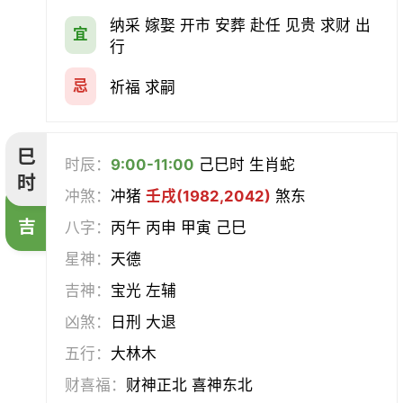
纳采 嫁娶 开市 安葬 赴任 见贵 求财 出
宜
行
忌
祈福 求嗣
巳
时辰：
9:00-11:00
己巳时 生肖蛇
时
冲煞：
冲猪
壬戌(1982,2042)
煞东
吉
八字：
丙午 丙申 甲寅 己巳
星神：
天德
吉神：
宝光 左辅
凶煞：
日刑 大退
五行：
大林木
财喜福：
财神正北 喜神东北