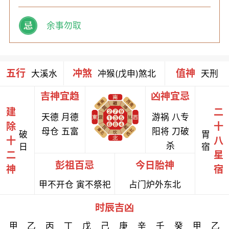
余事勿取
五行
冲煞
值神
大溪水
冲猴(戊申)煞北
天刑
吉神宜趋
凶神宜忌
建
二
天德 月德
游祸 八专
除
十
母仓 五富
阳将 刀破
破
胃
十
八
杀
日
宿
二
星
彭祖百忌
今日胎神
神
宿
甲不开仓 寅不祭祀
占门炉外东北
时辰吉凶
甲
乙
丙
丁
戊
己
庚
辛
壬
癸
甲
乙