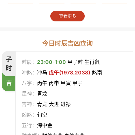
上梁
竖柱
掘井
破屋
查看更多
补垣
拆卸
起基
开池
开柱眼
平治道涂
造桥
定磉
今日时辰吉凶查询
造屋
坏垣
作灶
作梁
子
时辰：
23:00-1:00
甲子时 生肖鼠
时
冲煞：
冲马
戊午(1978,2038)
煞南
造仓
修饰垣墙
造船
合脊
吉
八字：
丙午 丙申 甲寅 甲子
作厕
筑堤
开渠
启钻
星神：
青龙
吉神：
青龙 大进 进禄
造畜稠
盖屋
修门
开市
凶煞：
旬空
挂匾
立卷
纳财
开仓
五行：
海中金