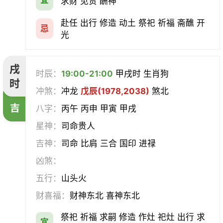
求财 见贵 酬神
赴任 出行 修造 动土 祭祀 祈福 斋醮 开
忌
光
戌
时辰：
19:00-21:00
甲戌时 生肖狗
时
冲煞：
冲龙
戊辰(1978,2038)
煞北
吉
八字：
丙午 丙申 甲寅 甲戌
星神：
司命贵人
吉神：
司命 比肩 三合 国印 进禄
凶煞：
五行：
山头火
财喜福：
财神东北 喜神东北
祭祀 祈福 求嗣 修造 作灶 祀灶 出行 求
宜