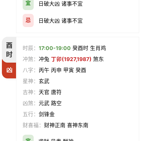
宜
日破大凶 诸事不宜
忌
日破大凶 诸事不宜
酉
时辰：
17:00-19:00
癸酉时 生肖鸡
时
冲煞：
冲兔
丁卯(1927,1987)
煞东
凶
八字：
丙午 丙申 甲寅 癸酉
星神：
玄武
吉神：
天官 唐符
凶煞：
元武 路空
五行：
剑锋金
财喜福：
财神正南 喜神东南
宜