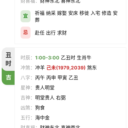
财喜福：
财神东北 喜神东北
经络
酝酿
造车器
交易
祈福 纳采 嫁娶 安床 移徙 入宅 修造 安
宜
赴任
立券
置产
出货财
葬
祭祀
祈福
求嗣
开光
忌
赴任 出行 求财
沐浴
齐醮
酬神
塑绘
丑
时辰：
1:00-3:00
乙丑时 生肖牛
普渡
造庙
斋醮
出行
时
冲煞：
冲羊
己未(1979,2039)
煞东
吉
移徙
分居
出火
理发
八字：
丙午 丙申 甲寅 乙丑
星神：
贵人明堂
习艺
栽种
纳畜
捕捉
吉神：
明堂贵人 右弼
放水
畋猎
教牛马
整手足甲
凶煞：
狗食
五行：
海中金
求医
治病
安机械
牧养
财喜福：
财神东北 喜神西北