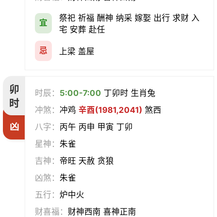
祭祀 祈福 酬神 纳采 嫁娶 出行 求财 入
宜
宅 安葬 赴任
忌
上梁 盖屋
卯
时辰：
5:00-7:00
丁卯时 生肖兔
时
冲煞：
冲鸡
辛酉(1981,2041)
煞西
凶
八字：
丙午 丙申 甲寅 丁卯
星神：
朱雀
吉神：
帝旺 天赦 贪狼
凶煞：
朱雀
五行：
炉中火
财喜福：
财神西南 喜神正南