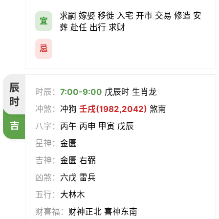
求嗣 嫁娶 移徙 入宅 开市 交易 修造 安
宜
葬 赴任 出行 求财
忌
辰
时辰：
7:00-9:00
戊辰时 生肖龙
时
冲煞：
冲狗
壬戌(1982,2042)
煞南
吉
八字：
丙午 丙申 甲寅 戊辰
星神：
金匮
吉神：
金匮 右弼
凶煞：
六戊 雷兵
五行：
大林木
财喜福：
财神正北 喜神东南