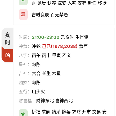
财 见贵 认养 嫁娶 入宅 安葬 赴任 移徙
忌
吉时良辰 百无禁忌
亥
时辰：
21:00-23:00
乙亥时 生肖猪
时
冲煞：
冲蛇
己巳(1978,2038)
煞西
凶
八字：
丙午 丙申 甲寅 乙亥
星神：
勾陈
吉神：
六合 长生 木星
凶煞：
勾陈
五行：
山头火
财喜福：
财神东北 喜神西北
祈福 求嗣 纳采 嫁娶 求财 开市 交易 安
宜