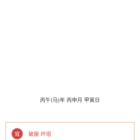
丙午(马)年 丙申月 甲寅日
破屋 坏垣