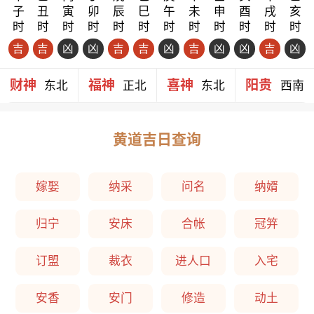
子
丑
寅
卯
辰
巳
午
未
申
酉
戌
亥
时
时
时
时
时
时
时
时
时
时
时
时
吉
吉
凶
凶
吉
吉
凶
吉
凶
凶
吉
凶
财神
福神
喜神
阳贵
东北
正北
东北
西南
黄道吉日查询
嫁娶
纳采
问名
纳婿
归宁
安床
合帐
冠笄
订盟
裁衣
进人口
入宅
安香
安门
修造
动土