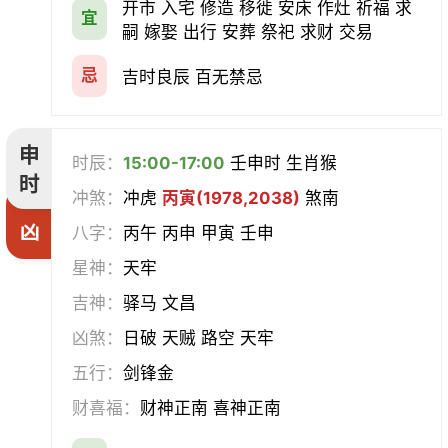
开市 入宅 修造 移徙 安床 作灶 祈福 求
宜
嗣 嫁娶 出行 安葬 祭祀 求财 交易
忌
吉时良辰 百无禁忌
申
时辰：
15:00-17:00
壬申时 生肖猴
时
冲煞：
冲虎
丙寅(1978,2038)
煞南
凶
八字：
丙午 丙申 甲寅 壬申
星神：
天牢
吉神：
驿马 文昌
凶煞：
日破 天贼 路空 天牢
五行：
剑锋金
财喜福：
财神正南 喜神正南