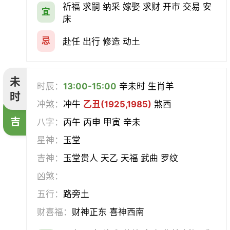
祈福 求嗣 纳采 嫁娶 求财 开市 交易 安
宜
床
忌
赴任 出行 修造 动土
未
时辰：
13:00-15:00
辛未时 生肖羊
时
冲煞：
冲牛
乙丑(1925,1985)
煞西
吉
八字：
丙午 丙申 甲寅 辛未
星神：
玉堂
吉神：
玉堂贵人 天乙 天福 武曲 罗纹
凶煞：
五行：
路旁土
财喜福：
财神正东 喜神西南