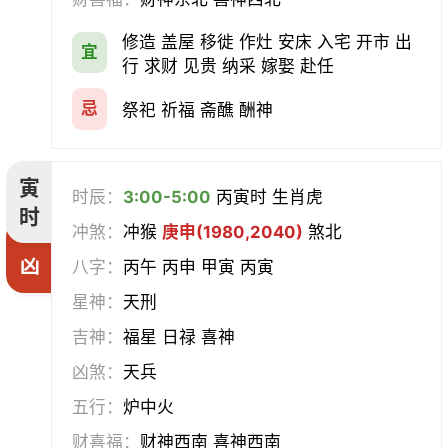
会亲友
伐木
架马
扫舍
修造 盖屋 移徙 作灶 安床 入宅 开市 出
宜
行 求财 见贵 纳采 嫁娶 赴任
入学
结网
安碓硙
取渔
忌
祭祀 祈福 斋醮 酬神
针灸
雕刻
割蜜
雇庸
寅
断蚁
归岫
修坟
启攒
时辰：
3:00-5:00
丙寅时 生肖虎
时
冲煞：
冲猴
庚申(1980,2040)
煞北
破土
安葬
立碑
谢土
凶
八字：
丙午 丙申 甲寅 丙寅
除服
移柩
入殓
解除
星神：
天刑
吉神：
福星 日禄 喜神
修墓
塞穴
成服
开生坟
凶煞：
天兵
合寿木
五行：
炉中火
财喜福：
财神西南 喜神西南