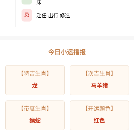
床
忌
赴任 出行 修造
今日小运播报
【特吉生肖】
【次吉生肖】
龙
马羊猪
【带衰生肖】
【开运颜色】
猴蛇
红色