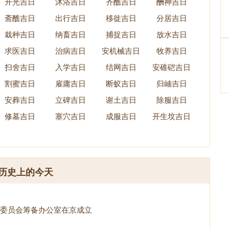
开光吉日
沐浴吉日
齐醮吉日
酬神吉日
斋醮吉日
出行吉日
移徙吉日
分居吉日
栽种吉日
纳畜吉日
捕捉吉日
放水吉日
求医吉日
治病吉日
安机械吉日
牧养吉日
扫舍吉日
入学吉日
结网吉日
安碓硙吉日
割蜜吉日
雇庸吉日
断蚁吉日
归岫吉日
安葬吉日
立碑吉日
谢土吉日
除服吉日
修墓吉日
塞穴吉日
成服吉日
开生坟吉日
历史上的今天
委员会筹备办公室在京成立