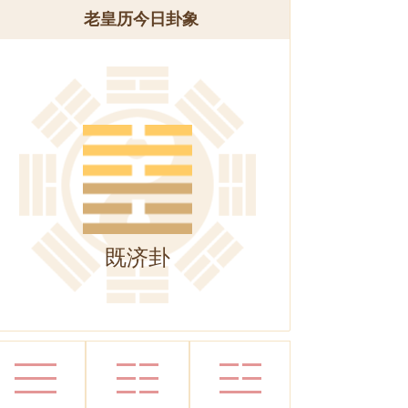
老皇历今日卦象
既济卦