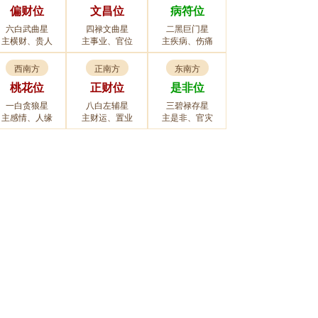
偏财位
文昌位
病符位
六白武曲星
四禄文曲星
二黑巨门星
主横财、贵人
主事业、官位
主疾病、伤痛
西南方
正南方
东南方
桃花位
正财位
是非位
一白贪狼星
八白左辅星
三碧禄存星
主感情、人缘
主财运、置业
主是非、官灾