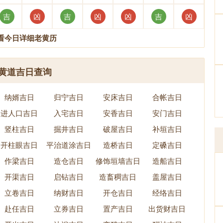
吉
凶
吉
凶
凶
吉
凶
看今日详细老黄历
黄道吉日查询
纳婿吉日
归宁吉日
安床吉日
合帐吉日
进人口吉日
入宅吉日
安香吉日
安门吉日
竖柱吉日
掘井吉日
破屋吉日
补垣吉日
开柱眼吉日
平治道涂吉日
造桥吉日
定磉吉日
作梁吉日
造仓吉日
修饰垣墙吉日
造船吉日
开渠吉日
启钻吉日
造畜稠吉日
盖屋吉日
立卷吉日
纳财吉日
开仓吉日
经络吉日
赴任吉日
立券吉日
置产吉日
出货财吉日