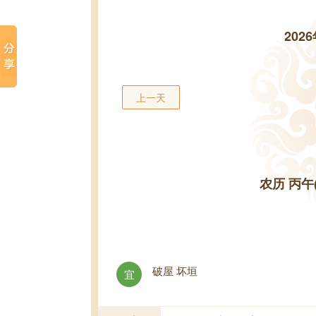
202
上一天
农历 丙午
破屋 坏垣
宜