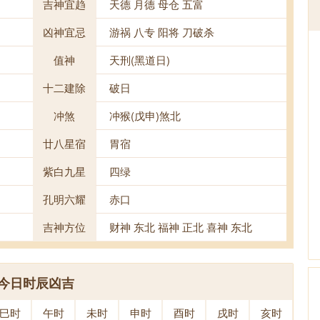
吉神宜趋
天德 月德 母仓 五富
凶神宜忌
游祸 八专 阳将 刀破杀
值神
天刑(黑道日)
十二建除
破日
冲煞
冲猴(戊申)煞北
廿八星宿
胃宿
紫白九星
四绿
孔明六耀
赤口
吉神方位
财神 东北 福神 正北 喜神 东北
今日时辰凶吉
巳时
午时
未时
申时
酉时
戌时
亥时