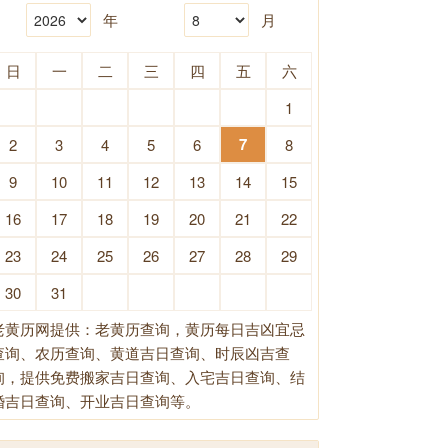
年
月
日
一
二
三
四
五
六
1
7
2
3
4
5
6
8
9
10
11
12
13
14
15
16
17
18
19
20
21
22
23
24
25
26
27
28
29
30
31
老黄历网提供：老黄历查询，黄历每日吉凶宜忌
查询、农历查询、黄道吉日查询、时辰凶吉查
询，提供免费搬家吉日查询、入宅吉日查询、结
婚吉日查询、开业吉日查询等。