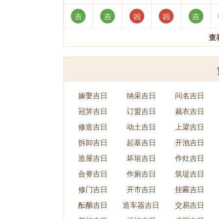
吉
吉
凶
凶
吉
查
嫁娶吉日
纳采吉日
问名吉日
冠笄吉日
订盟吉日
裁衣吉日
修造吉日
动土吉日
上梁吉日
拆卸吉日
起基吉日
开池吉日
造屋吉日
坏垣吉日
作灶吉日
合脊吉日
作厕吉日
筑堤吉日
修门吉日
开市吉日
挂匾吉日
酝酿吉日
造车器吉日
交易吉日