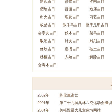
祭祀吉日
祈福吉日
求嗣吉日
塑绘吉日
普渡吉日
造庙吉日
出火吉日
理发吉日
习艺吉日
畋猎吉日
教牛马吉日
整手足甲吉日
会亲友吉日
伐木吉日
架马吉日
取渔吉日
针灸吉日
雕刻吉日
修坟吉日
启攒吉日
破土吉日
移柩吉日
入殓吉日
解除吉日
合寿木吉日
2002年
陈俊生逝世
2001年
第二十九届奥林匹克运动会组织
2001年
美摧毁最大儿童色情网站