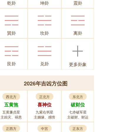
乾卦
坤卦
震卦
巽卦
坎卦
离卦
艮卦
兑卦
更多卦象
2026年吉凶方位图
西北方
正北方
东北方
五黄煞
喜神位
破财位
五黄廉贞星
九紫右弼星
七赤破军星
主凶灾、祸患
主姻缘、感情
主破财、财运
正西方
中宫
正东方