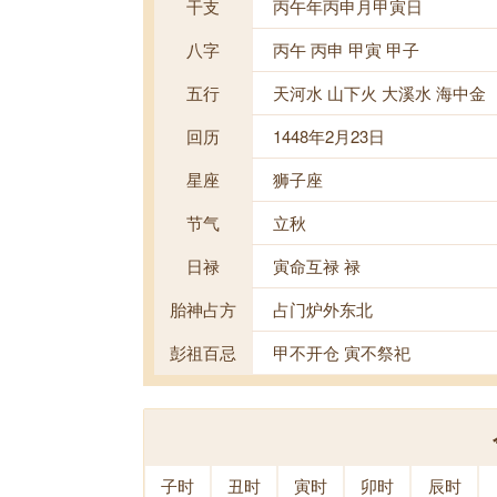
干支
丙午年丙申月甲寅日
八字
丙午 丙申 甲寅 甲子
五行
天河水 山下火 大溪水 海中金
回历
1448年2月23日
星座
狮子座
节气
立秋
日禄
寅命互禄 禄
胎神占方
占门炉外东北
彭祖百忌
甲不开仓 寅不祭祀
子时
丑时
寅时
卯时
辰时