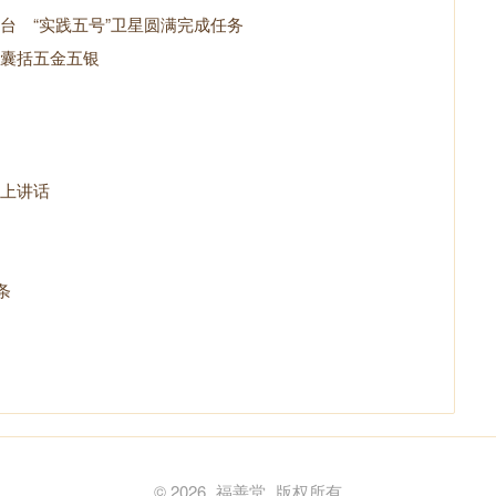
台 “实践五号”卫星圆满完成任务
囊括五金五银
上讲话
条
© 2026
福善堂
版权所有