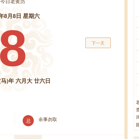
今日老黄历
6年8月8日 星期六
8
下一天
(马)年 六月大 廿六日
余事勿取
忌