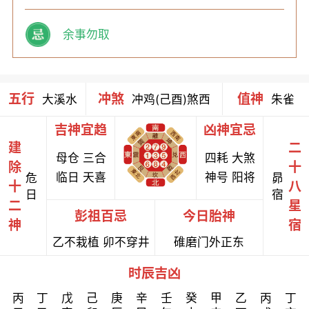
余事勿取
五行
冲煞
值神
大溪水
冲鸡(己酉)煞西
朱雀
吉神宜趋
凶神宜忌
建
二
母仓 三合
四耗 大煞
除
十
临日 天喜
神号 阳将
危
昴
十
八
日
宿
二
星
彭祖百忌
今日胎神
神
宿
乙不栽植 卯不穿井
碓磨门外正东
时辰吉凶
丙
丁
戊
己
庚
辛
壬
癸
甲
乙
丙
丁