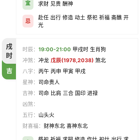
宜
求财 见贵 酬神
赴任 出行 修造 动土 祭祀 祈福 斋醮 开
忌
光
戌
时辰：
19:00-21:00
甲戌时 生肖狗
时
冲煞：
冲龙
戊辰(1978,2038)
煞北
吉
八字：
丙午 丙申 甲寅 甲戌
星神：
司命贵人
吉神：
司命 比肩 三合 国印 进禄
凶煞：
五行：
山头火
财喜福：
财神东北 喜神东北
祭祀 祈福 求嗣 修造 作灶 祀灶 出行 求