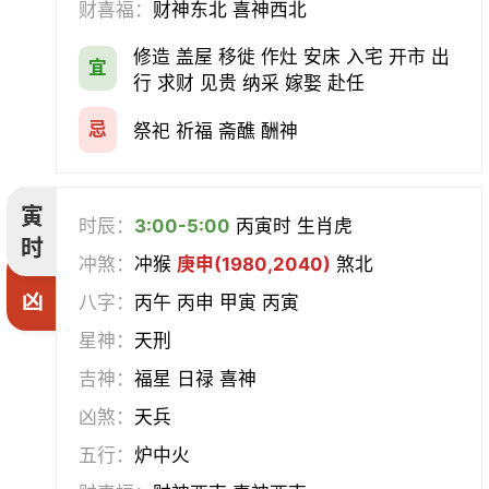
财喜福：
财神东北 喜神西北
会亲友
伐木
架马
扫舍
修造 盖屋 移徙 作灶 安床 入宅 开市 出
宜
行 求财 见贵 纳采 嫁娶 赴任
入学
结网
安碓硙
取渔
忌
祭祀 祈福 斋醮 酬神
针灸
雕刻
割蜜
雇庸
寅
断蚁
归岫
修坟
启攒
时辰：
3:00-5:00
丙寅时 生肖虎
时
冲煞：
冲猴
庚申(1980,2040)
煞北
破土
安葬
立碑
谢土
凶
八字：
丙午 丙申 甲寅 丙寅
除服
移柩
入殓
解除
星神：
天刑
吉神：
福星 日禄 喜神
修墓
塞穴
成服
开生坟
凶煞：
天兵
合寿木
五行：
炉中火