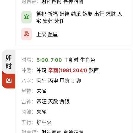
财喜福：
财神西南 喜神西南
祭祀 祈福 酬神 纳采 嫁娶 出行 求财 入
宜
宅 安葬 赴任
忌
上梁 盖屋
卯
时辰：
5:00-7:00
丁卯时 生肖兔
时
冲煞：
冲鸡
辛酉(1981,2041)
煞西
凶
八字：
丙午 丙申 甲寅 丁卯
星神：
朱雀
吉神：
帝旺 天赦 贪狼
凶煞：
朱雀
五行：
炉中火
财喜福：
财神西南 喜神正南