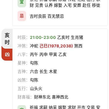
宜
财 见贵 认养 嫁娶 入宅 安葬 赴任 移徙
忌
吉时良辰 百无禁忌
亥
时辰：
21:00-23:00
乙亥时 生肖猪
时
冲煞：
冲蛇
己巳(1978,2038)
煞西
凶
八字：
丙午 丙申 甲寅 乙亥
星神：
勾陈
吉神：
六合 长生 木星
凶煞：
勾陈
五行：
山头火
财喜福：
财神东北 喜神西北
祈福 求嗣 纳采 嫁娶 求财 开市 交易 安