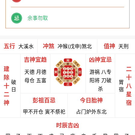
余事勿取
五行
冲煞
值神
大溪水
冲猴(戊申)煞北
天刑
吉神宜趋
凶神宜忌
建
二
天德 月德
游祸 八专
除
十
母仓 五富
阳将 刀破
破
胃
十
八
杀
日
宿
二
星
彭祖百忌
今日胎神
神
宿
甲不开仓 寅不祭祀
占门炉外东北
时辰吉凶