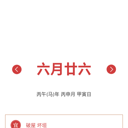
六月廿六
丙午(马)年 丙申月 甲寅日
破屋 坏垣