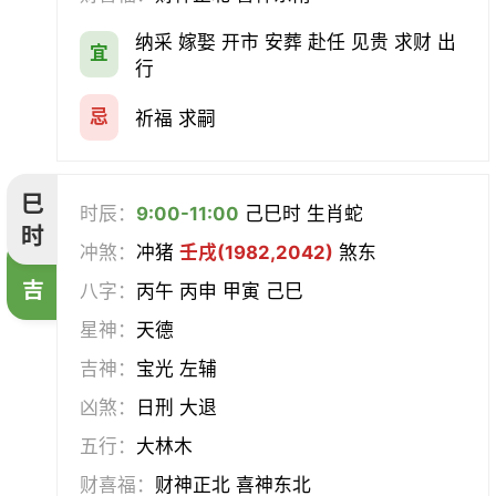
纳采 嫁娶 开市 安葬 赴任 见贵 求财 出
宜
行
忌
祈福 求嗣
巳
时辰：
9:00-11:00
己巳时 生肖蛇
时
冲煞：
冲猪
壬戌(1982,2042)
煞东
吉
八字：
丙午 丙申 甲寅 己巳
星神：
天德
吉神：
宝光 左辅
凶煞：
日刑 大退
五行：
大林木
财喜福：
财神正北 喜神东北