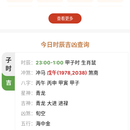
上梁
竖柱
掘井
破屋
查看更多
补垣
拆卸
起基
开池
开柱眼
平治道涂
造桥
定磉
今日时辰吉凶查询
造屋
坏垣
作灶
作梁
子
时辰：
23:00-1:00
甲子时 生肖鼠
时
冲煞：
冲马
戊午(1978,2038)
煞南
造仓
修饰垣墙
造船
合脊
吉
八字：
丙午 丙申 甲寅 甲子
作厕
筑堤
开渠
启钻
星神：
青龙
吉神：
青龙 大进 进禄
造畜稠
盖屋
修门
开市
凶煞：
旬空
挂匾
立卷
纳财
开仓
五行：
海中金