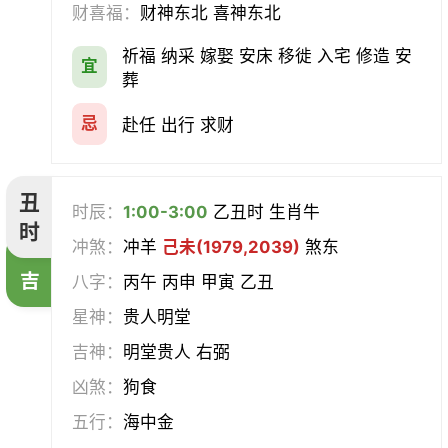
财喜福：
财神东北 喜神东北
经络
酝酿
造车器
交易
祈福 纳采 嫁娶 安床 移徙 入宅 修造 安
宜
赴任
立券
置产
出货财
葬
祭祀
祈福
求嗣
开光
忌
赴任 出行 求财
沐浴
齐醮
酬神
塑绘
丑
时辰：
1:00-3:00
乙丑时 生肖牛
普渡
造庙
斋醮
出行
时
冲煞：
冲羊
己未(1979,2039)
煞东
吉
移徙
分居
出火
理发
八字：
丙午 丙申 甲寅 乙丑
星神：
贵人明堂
习艺
栽种
纳畜
捕捉
吉神：
明堂贵人 右弼
放水
畋猎
教牛马
整手足甲
凶煞：
狗食
五行：
海中金
求医
治病
安机械
牧养