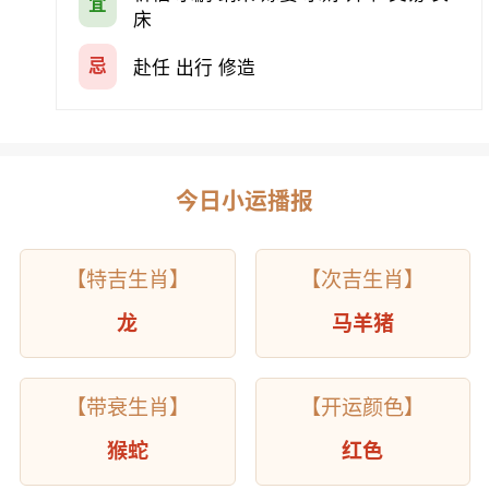
宜
床
忌
赴任 出行 修造
今日小运播报
【特吉生肖】
【次吉生肖】
龙
马羊猪
【带衰生肖】
【开运颜色】
猴蛇
红色