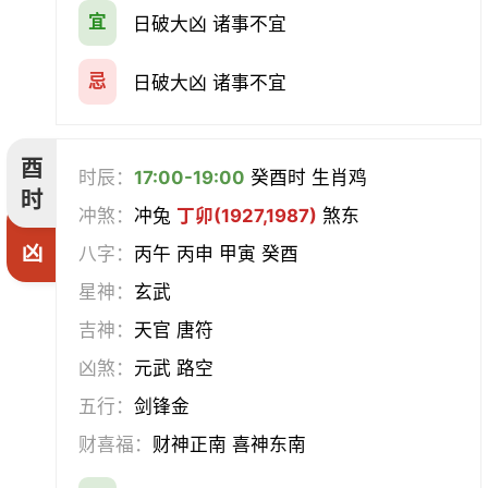
宜
日破大凶 诸事不宜
忌
日破大凶 诸事不宜
酉
时辰：
17:00-19:00
癸酉时 生肖鸡
时
冲煞：
冲兔
丁卯(1927,1987)
煞东
凶
八字：
丙午 丙申 甲寅 癸酉
星神：
玄武
吉神：
天官 唐符
凶煞：
元武 路空
五行：
剑锋金
财喜福：
财神正南 喜神东南