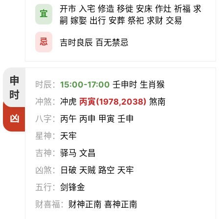
开市 入宅 修造 移徙 安床 作灶 祈福 求
宜
嗣 嫁娶 出行 安葬 祭祀 求财 交易
忌
吉时良辰 百无禁忌
申
时辰：
15:00-17:00
壬申时 生肖猴
时
冲煞：
冲虎
丙寅(1978,2038)
煞南
凶
八字：
丙午 丙申 甲寅 壬申
星神：
天牢
吉神：
驿马 文昌
凶煞：
日破 天贼 路空 天牢
五行：
剑锋金
财喜福：
财神正南 喜神正南