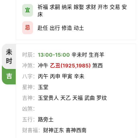
祈福 求嗣 纳采 嫁娶 求财 开市 交易 安
宜
床
忌
赴任 出行 修造 动土
未
时辰：
13:00-15:00
辛未时 生肖羊
时
冲煞：
冲牛
乙丑(1925,1985)
煞西
吉
八字：
丙午 丙申 甲寅 辛未
星神：
玉堂
吉神：
玉堂贵人 天乙 天福 武曲 罗纹
凶煞：
五行：
路旁土
财喜福：
财神正东 喜神西南