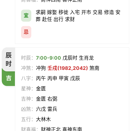
求嗣 嫁娶 移徙 入宅 开市 交易 修造 安
宜
葬 赴任 出行 求财
忌
辰
时辰：
7:00-9:00
戊辰时 生肖龙
时
冲煞：
冲狗
壬戌(1982,2042)
煞南
吉
八字：
丙午 丙申 甲寅 戊辰
星神：
金匮
吉神：
金匮 右弼
凶煞：
六戊 雷兵
五行：
大林木
财喜福：
财神正北 喜神东南