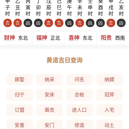
甲
乙
丙
丁
戊
己
庚
辛
壬
癸
甲
乙
子
丑
寅
卯
辰
巳
午
未
申
酉
戌
亥
时
时
时
时
时
时
时
时
时
时
时
时
吉
吉
凶
凶
吉
吉
凶
吉
凶
凶
吉
凶
财神
福神
喜神
阳贵
东北
正北
东北
西南
黄道吉日查询
嫁娶
纳采
问名
纳婿
归宁
安床
合帐
冠笄
订盟
裁衣
进人口
入宅
安香
安门
修造
动土