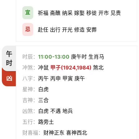
宜
祈福 斋醮 纳采 嫁娶 移徙 开市 见贵
忌
赴任 出行 开光 修造 安葬
午
时辰：
11:00-13:00
庚午时 生肖马
时
冲煞：
冲鼠
甲子(1924,1984)
煞北
凶
八字：
丙午 丙申 甲寅 庚午
星神：
白虎
吉神：
三合
凶煞：
白虎 不遇 地兵
五行：
路旁土
财喜福：
财神正东 喜神西北