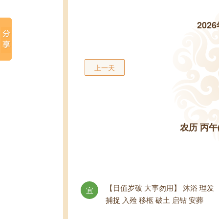
202
上一天
农历 丙午
【日值岁破 大事勿用】 沐浴 理发
宜
捕捉 入殓 移柩 破土 启钻 安葬