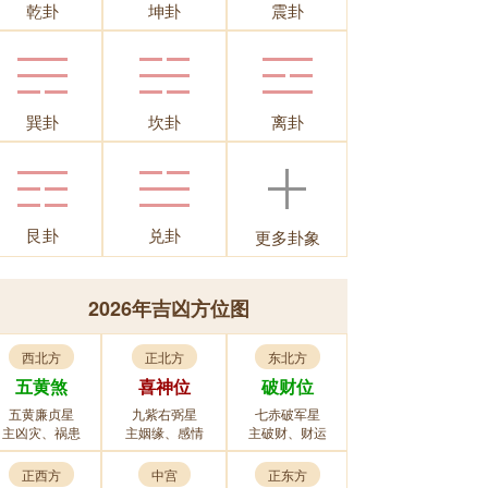
乾卦
坤卦
震卦
巽卦
坎卦
离卦
艮卦
兑卦
更多卦象
2026年吉凶方位图
西北方
正北方
东北方
五黄煞
喜神位
破财位
五黄廉贞星
九紫右弼星
七赤破军星
主凶灾、祸患
主姻缘、感情
主破财、财运
正西方
中宫
正东方