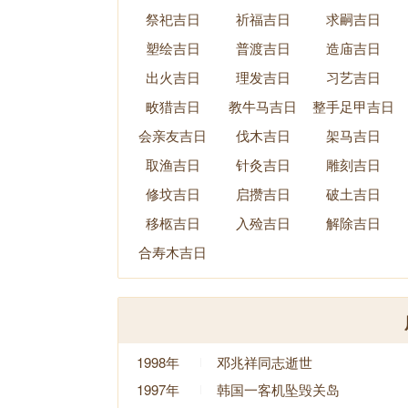
祭祀吉日
祈福吉日
求嗣吉日
塑绘吉日
普渡吉日
造庙吉日
出火吉日
理发吉日
习艺吉日
畋猎吉日
教牛马吉日
整手足甲吉日
会亲友吉日
伐木吉日
架马吉日
取渔吉日
针灸吉日
雕刻吉日
修坟吉日
启攒吉日
破土吉日
移柩吉日
入殓吉日
解除吉日
合寿木吉日
1998年
邓兆祥同志逝世
1997年
韩国一客机坠毁关岛