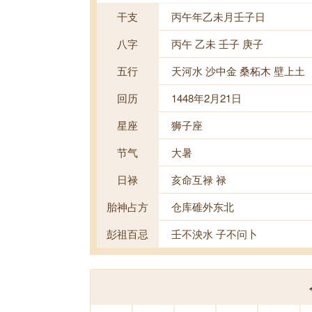
干支
丙午年乙未月壬子日
八字
丙午 乙未 壬子 庚子
五行
天河水 沙中金 桑柘木 壁上土
回历
1448年2月21日
星座
狮子座
节气
大暑
日禄
亥命互禄 禄
胎神占方
仓库碓外东北
彭祖百忌
壬不泱水 子不问卜