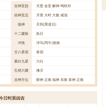
吉神宜趋
天恩 金堂 解神 鸣吠对
凶神宜忌
月害 大时 大败 咸池
值神
天刑(黑道日)
十二建除
执日
冲煞
冲马(丙午)煞南
廿八星宿
奎宿
紫白九星
六白
孔明六耀
佛灭
吉神方位
财神 正南 福神 东南 喜神 正南
今日时辰凶吉