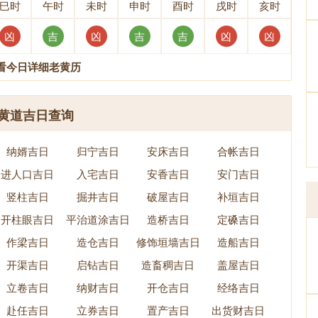
巳时
午时
未时
申时
酉时
戌时
亥时
凶
吉
凶
吉
吉
凶
凶
看今日详细老黄历
黄道吉日查询
纳婿吉日
归宁吉日
安床吉日
合帐吉日
进人口吉日
入宅吉日
安香吉日
安门吉日
竖柱吉日
掘井吉日
破屋吉日
补垣吉日
开柱眼吉日
平治道涂吉日
造桥吉日
定磉吉日
作梁吉日
造仓吉日
修饰垣墙吉日
造船吉日
开渠吉日
启钻吉日
造畜稠吉日
盖屋吉日
立卷吉日
纳财吉日
开仓吉日
经络吉日
赴任吉日
立券吉日
置产吉日
出货财吉日