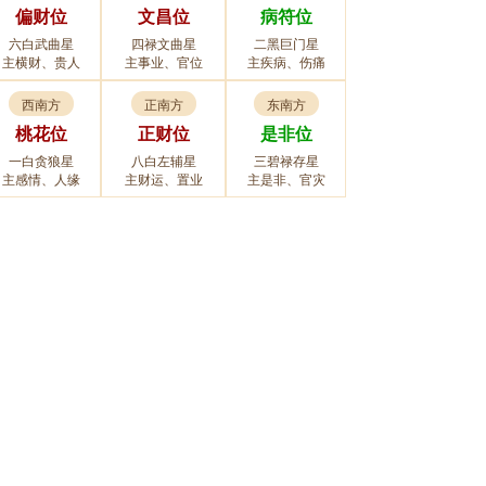
偏财位
文昌位
病符位
六白武曲星
四禄文曲星
二黑巨门星
主横财、贵人
主事业、官位
主疾病、伤痛
西南方
正南方
东南方
桃花位
正财位
是非位
一白贪狼星
八白左辅星
三碧禄存星
主感情、人缘
主财运、置业
主是非、官灾