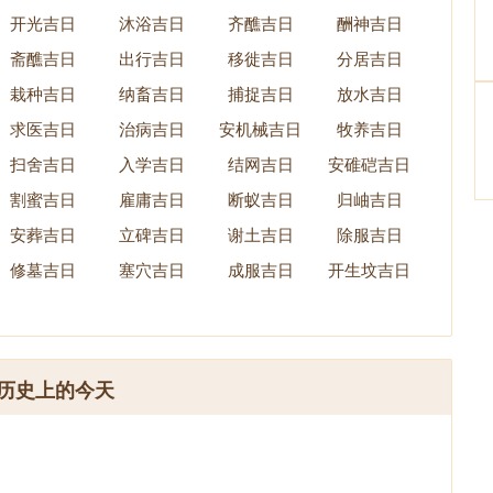
开光吉日
沐浴吉日
齐醮吉日
酬神吉日
斋醮吉日
出行吉日
移徙吉日
分居吉日
栽种吉日
纳畜吉日
捕捉吉日
放水吉日
求医吉日
治病吉日
安机械吉日
牧养吉日
扫舍吉日
入学吉日
结网吉日
安碓硙吉日
割蜜吉日
雇庸吉日
断蚁吉日
归岫吉日
安葬吉日
立碑吉日
谢土吉日
除服吉日
修墓吉日
塞穴吉日
成服吉日
开生坟吉日
历史上的今天