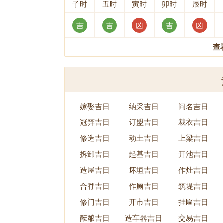
子时
丑时
寅时
卯时
辰时
吉
吉
凶
吉
凶
查
嫁娶吉日
纳采吉日
问名吉日
冠笄吉日
订盟吉日
裁衣吉日
修造吉日
动土吉日
上梁吉日
拆卸吉日
起基吉日
开池吉日
造屋吉日
坏垣吉日
作灶吉日
合脊吉日
作厕吉日
筑堤吉日
修门吉日
开市吉日
挂匾吉日
酝酿吉日
造车器吉日
交易吉日