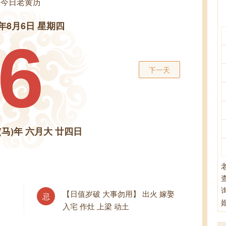
今日老黄历
6年8月6日 星期四
6
下一天
(马)年 六月大 廿四日
【日值岁破 大事勿用】 出火 嫁娶
忌
入宅 作灶 上梁 动土