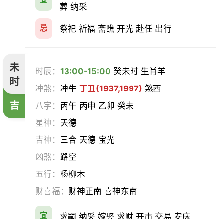
宜
葬 纳采
忌
祭祀 祈福 斋醮 开光 赴任 出行
未
时辰：
13:00-15:00
癸未时 生肖羊
时
冲煞：
冲牛
丁丑(1937,1997)
煞西
吉
八字：
丙午 丙申 乙卯 癸未
星神：
天德
吉神：
三合 天德 宝光
凶煞：
路空
五行：
杨柳木
财喜福：
财神正南 喜神东南
宜
求嗣 纳采 嫁娶 求财 开市 交易 安床