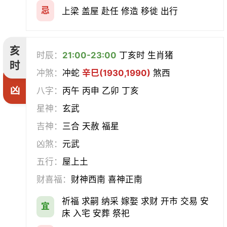
忌
上梁 盖屋 赴任 修造 移徙 出行
亥
时辰：
21:00-23:00
丁亥时 生肖猪
时
冲煞：
冲蛇
辛巳(1930,1990)
煞西
凶
八字：
丙午 丙申 乙卯 丁亥
星神：
玄武
吉神：
三合 天赦 福星
凶煞：
元武
五行：
屋上土
财喜福：
财神西南 喜神正南
祈福 求嗣 纳采 嫁娶 求财 开市 交易 安
宜
床 入宅 安葬 祭祀