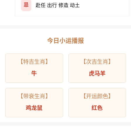
忌
赴任 出行 修造 动土
今日小运播报
【特吉生肖】
【次吉生肖】
牛
虎马羊
【带衰生肖】
【开运颜色】
鸡龙鼠
红色