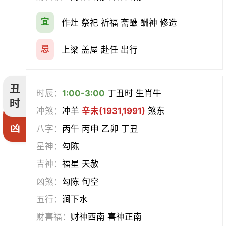
宜
作灶 祭祀 祈福 斋醮 酬神 修造
赴任
立券
置产
出货财
忌
上梁 盖屋 赴任 出行
祭祀
祈福
求嗣
开光
沐浴
齐醮
酬神
塑绘
丑
时辰：
1:00-3:00
丁丑时 生肖牛
时
普渡
造庙
斋醮
出行
冲煞：
冲羊
辛未(1931,1991)
煞东
凶
八字：
丙午 丙申 乙卯 丁丑
移徙
分居
出火
理发
星神：
勾陈
习艺
栽种
纳畜
捕捉
吉神：
福星 天赦
凶煞：
勾陈 旬空
放水
畋猎
教牛马
整手足甲
五行：
涧下水
求医
治病
安机械
牧养
财喜福：
财神西南 喜神正南