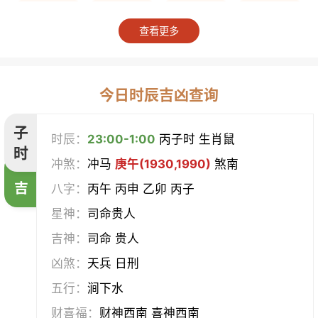
上梁
竖柱
掘井
破屋
查看更多
补垣
拆卸
起基
开池
开柱眼
平治道涂
造桥
定磉
今日时辰吉凶查询
造屋
坏垣
作灶
作梁
子
时辰：
23:00-1:00
丙子时 生肖鼠
时
冲煞：
冲马
庚午(1930,1990)
煞南
造仓
修饰垣墙
造船
合脊
吉
八字：
丙午 丙申 乙卯 丙子
作厕
筑堤
开渠
启钻
星神：
司命贵人
吉神：
司命 贵人
造畜稠
盖屋
修门
开市
凶煞：
天兵 日刑
挂匾
立卷
纳财
开仓
五行：
涧下水
财喜福：
财神西南 喜神西南
经络
酝酿
造车器
交易