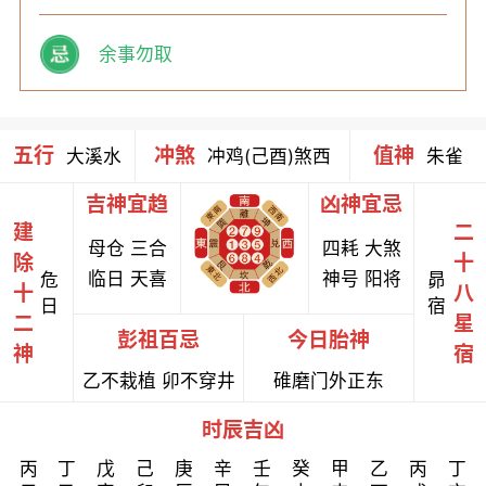
余事勿取
五行
冲煞
值神
大溪水
冲鸡(己酉)煞西
朱雀
吉神宜趋
凶神宜忌
建
二
母仓 三合
四耗 大煞
除
十
临日 天喜
神号 阳将
危
昴
十
八
日
宿
二
星
彭祖百忌
今日胎神
神
宿
乙不栽植 卯不穿井
碓磨门外正东
时辰吉凶
丙
丁
戊
己
庚
辛
壬
癸
甲
乙
丙
丁