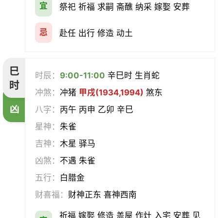
宜
祭祀 祈福 求嗣 斋醮 纳采 嫁娶 安葬
忌
赴任 出行 修造 动土
巳
时辰：
9:00-11:00
辛巳时 生肖蛇
时
冲煞：
冲猪
甲戌(1934,1994)
煞东
凶
八字：
丙午 丙申 乙卯 辛巳
星神：
朱雀
吉神：
木星 驿马
凶煞：
不遇 朱雀
五行：
白腊金
财喜福：
财神正东 喜神西南
祈福 嫁娶 修造 盖屋 作灶 入宅 安葬 见