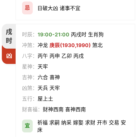
忌
日破大凶 诸事不宜
戌
时辰：
19:00-21:00
丙戌时 生肖狗
时
冲煞：
冲龙
庚辰(1930,1990)
煞北
凶
八字：
丙午 丙申 乙卯 丙戌
星神：
天牢
吉神：
六合 喜神
凶煞：
天兵 天牢
五行：
屋上土
财喜福：
财神西南 喜神西南
祈福 求嗣 纳采 嫁娶 求财 开市 交易 安
宜
床