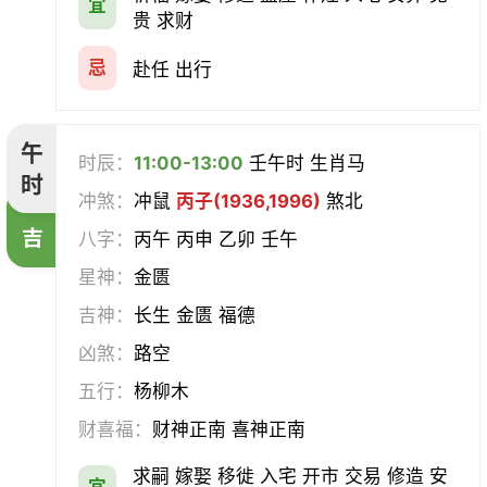
宜
贵 求财
忌
赴任 出行
午
时辰：
11:00-13:00
壬午时 生肖马
时
冲煞：
冲鼠
丙子(1936,1996)
煞北
吉
八字：
丙午 丙申 乙卯 壬午
星神：
金匮
吉神：
长生 金匮 福德
凶煞：
路空
五行：
杨柳木
财喜福：
财神正南 喜神正南
求嗣 嫁娶 移徙 入宅 开市 交易 修造 安