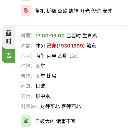
忌
祭祀 祈福 斋醮 酬神 开光 修造 安葬
酉
时辰：
17:00-19:00
乙酉时 生肖鸡
时
冲煞：
冲兔
己卯(1939,1999)
煞东
吉
八字：
丙午 丙申 乙卯 乙酉
星神：
玉堂
吉神：
玉堂 比肩
凶煞：
日破
五行：
泉中水
财喜福：
财神东北 喜神西北
宜
日破大凶 诸事不宜