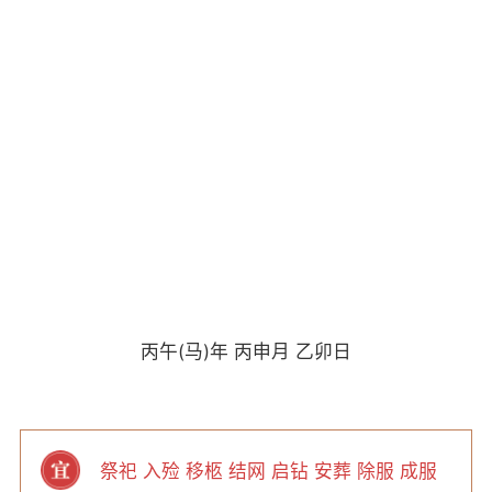
丙午(马)年 丙申月 乙卯日
祭祀 入殓 移柩 结网 启钻 安葬 除服 成服