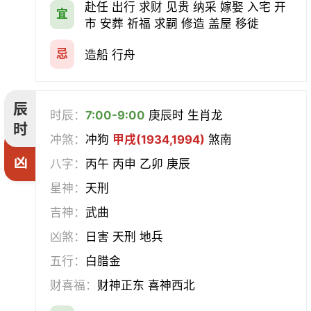
赴任 出行 求财 见贵 纳采 嫁娶 入宅 开
宜
市 安葬 祈福 求嗣 修造 盖屋 移徙
忌
造船 行舟
辰
时辰：
7:00-9:00
庚辰时 生肖龙
时
冲煞：
冲狗
甲戌(1934,1994)
煞南
凶
八字：
丙午 丙申 乙卯 庚辰
星神：
天刑
吉神：
武曲
凶煞：
日害 天刑 地兵
五行：
白腊金
财喜福：
财神正东 喜神西北