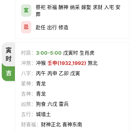
会亲友
伐木
架马
扫舍
祭祀 祈福 酬神 纳采 嫁娶 求财 入宅 安
宜
葬
入学
结网
安碓硙
取渔
忌
赴任 出行 修造
针灸
雕刻
割蜜
雇庸
寅
时辰：
3:00-5:00
戊寅时 生肖虎
断蚁
归岫
修坟
启攒
时
冲煞：
冲猴
壬申(1932,1992)
煞北
破土
安葬
立碑
谢土
吉
八字：
丙午 丙申 乙卯 戊寅
星神：
青龙
除服
移柩
入殓
解除
吉神：
青龙
修墓
塞穴
成服
开生坟
凶煞：
狗食 六戊 雷兵
五行：
城墙土
合寿木
财喜福：
财神正北 喜神东南