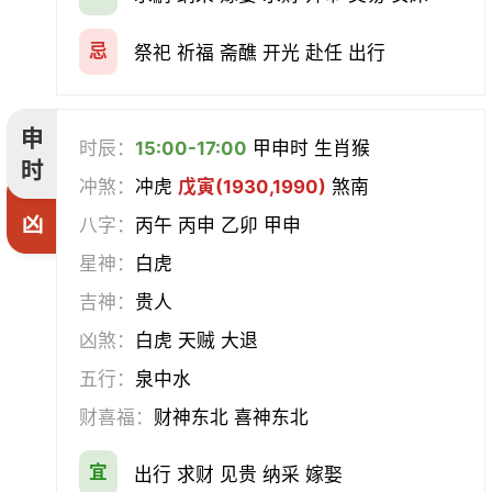
忌
祭祀 祈福 斋醮 开光 赴任 出行
申
时辰：
15:00-17:00
甲申时 生肖猴
时
冲煞：
冲虎
戊寅(1930,1990)
煞南
凶
八字：
丙午 丙申 乙卯 甲申
星神：
白虎
吉神：
贵人
凶煞：
白虎 天贼 大退
五行：
泉中水
财喜福：
财神东北 喜神东北
宜
出行 求财 见贵 纳采 嫁娶