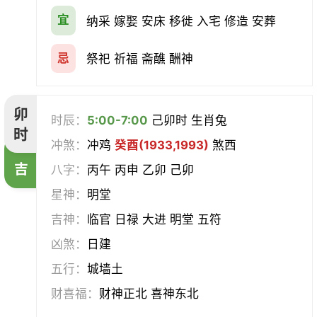
宜
纳采 嫁娶 安床 移徙 入宅 修造 安葬
忌
祭祀 祈福 斋醮 酬神
卯
时辰：
5:00-7:00
己卯时 生肖兔
时
冲煞：
冲鸡
癸酉(1933,1993)
煞西
吉
八字：
丙午 丙申 乙卯 己卯
星神：
明堂
吉神：
临官 日禄 大进 明堂 五符
凶煞：
日建
五行：
城墙土
财喜福：
财神正北 喜神东北