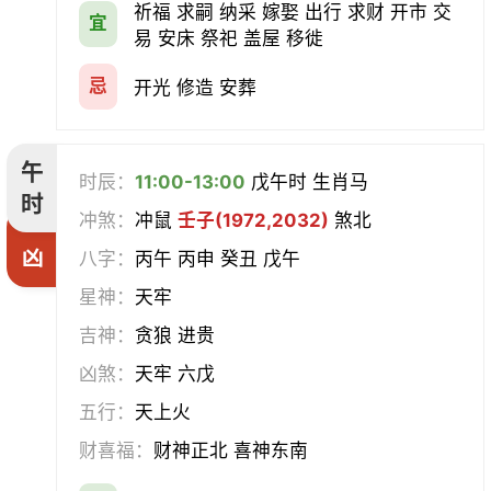
祈福 求嗣 纳采 嫁娶 出行 求财 开市 交
宜
易 安床 祭祀 盖屋 移徙
忌
开光 修造 安葬
午
时辰：
11:00-13:00
戊午时 生肖马
时
冲煞：
冲鼠
壬子(1972,2032)
煞北
凶
八字：
丙午 丙申 癸丑 戊午
星神：
天牢
吉神：
贪狼 进贵
凶煞：
天牢 六戊
五行：
天上火
财喜福：
财神正北 喜神东南