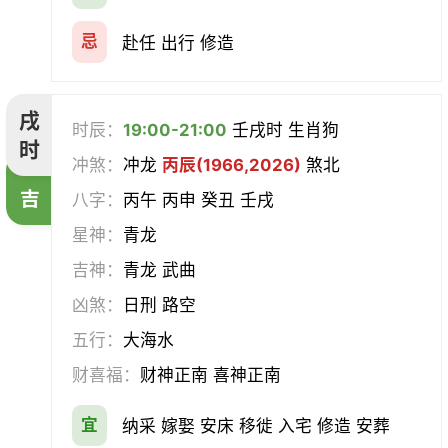
忌
赴任 出行 修造
戌
时辰：
19:00-21:00
壬戌时 生肖狗
时
冲煞：
冲龙
丙辰(1966,2026)
煞北
吉
八字：
丙午 丙申 癸丑 壬戌
星神：
青龙
吉神：
青龙 武曲
凶煞：
日刑 路空
五行：
大海水
财喜福：
财神正南 喜神正南
宜
纳采 嫁娶 安床 移徙 入宅 修造 安葬