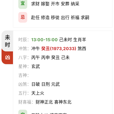
宜
求财 嫁娶 开市 安葬 纳采
忌
赴任 修造 移徙 出行 祈福 求嗣
未
时辰：
13:00-15:00
己未时 生肖羊
时
冲煞：
冲牛
癸丑(1973,2033)
煞西
凶
八字：
丙午 丙申 癸丑 己未
星神：
玄武
吉神：
凶煞：
日破 日刑 元武
五行：
天上火
财喜福：
财神正北 喜神东北