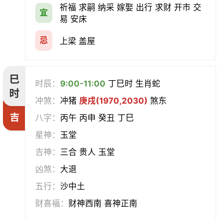
祈福 求嗣 纳采 嫁娶 出行 求财 开市 交
宜
易 安床
忌
上梁 盖屋
巳
时辰：
9:00-11:00
丁巳时 生肖蛇
时
冲煞：
冲猪
庚戌(1970,2030)
煞东
吉
八字：
丙午 丙申 癸丑 丁巳
星神：
玉堂
吉神：
三合 贵人 玉堂
凶煞：
大退
五行：
沙中土
财喜福：
财神西南 喜神正南