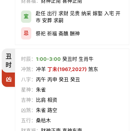
财喜福：
财神正南 喜神正南
经络
酝酿
造车器
交易
赴任 出行 求财 见贵 纳采 嫁娶 入宅 开
宜
赴任
立券
置产
出货财
市 安葬 求嗣
祭祀
祈福
求嗣
开光
忌
祭祀 祈福 斋醮 酬神
沐浴
齐醮
酬神
塑绘
丑
时辰：
1:00-3:00
癸丑时 生肖牛
普渡
造庙
斋醮
出行
时
冲煞：
冲羊
丁未(1967,2027)
煞东
凶
移徙
分居
出火
理发
八字：
丙午 丙申 癸丑 癸丑
星神：
朱雀
习艺
栽种
纳畜
捕捉
吉神：
比肩 相资
放水
畋猎
教牛马
整手足甲
凶煞：
朱雀 路空
五行：
桑枯木
求医
治病
安机械
牧养
财喜福：
财神正南 喜神东南