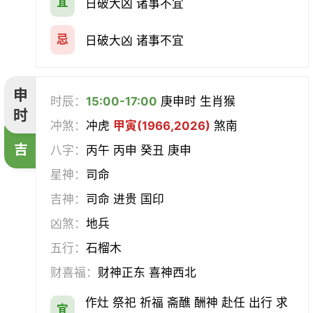
宜
日破大凶 诸事不宜
忌
日破大凶 诸事不宜
申
时辰：
15:00-17:00
庚申时 生肖猴
时
冲煞：
冲虎
甲寅(1966,2026)
煞南
吉
八字：
丙午 丙申 癸丑 庚申
星神：
司命
吉神：
司命 进贵 国印
凶煞：
地兵
五行：
石榴木
财喜福：
财神正东 喜神西北
作灶 祭祀 祈福 斋醮 酬神 赴任 出行 求
宜