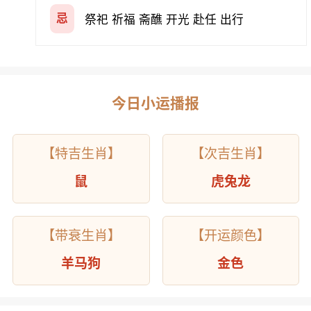
忌
祭祀 祈福 斋醮 开光 赴任 出行
今日小运播报
【特吉生肖】
【次吉生肖】
鼠
虎兔龙
【带衰生肖】
【开运颜色】
羊马狗
金色