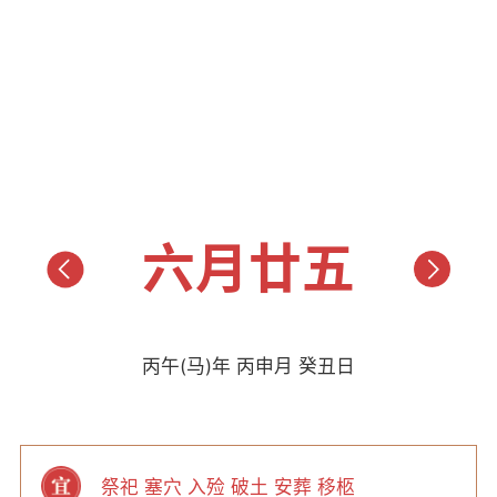
六月廿五
丙午(马)年 丙申月 癸丑日
祭祀 塞穴 入殓 破土 安葬 移柩