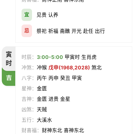
会亲友
伐木
架马
扫舍
宜
见贵 认养
入学
结网
安碓硙
取渔
忌
祭祀 祈福 斋醮 开光 赴任 出行
针灸
雕刻
割蜜
雇庸
寅
时辰：
3:00-5:00
甲寅时 生肖虎
断蚁
归岫
修坟
启攒
时
冲煞：
冲猴
戊申(1968,2028)
煞北
破土
安葬
立碑
谢土
吉
八字：
丙午 丙申 癸丑 甲寅
星神：
金匮
除服
移柩
入殓
解除
吉神：
金匮 进贵 金星
修墓
塞穴
成服
开生坟
凶煞：
天贼
五行：
大溪水
合寿木
财喜福：
财神东北 喜神东北