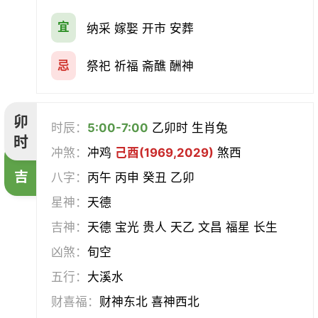
宜
纳采 嫁娶 开市 安葬
忌
祭祀 祈福 斋醮 酬神
卯
时辰：
5:00-7:00
乙卯时 生肖兔
时
冲煞：
冲鸡
己酉(1969,2029)
煞西
吉
八字：
丙午 丙申 癸丑 乙卯
星神：
天德
吉神：
天德 宝光 贵人 天乙 文昌 福星 长生
凶煞：
旬空
五行：
大溪水
财喜福：
财神东北 喜神西北