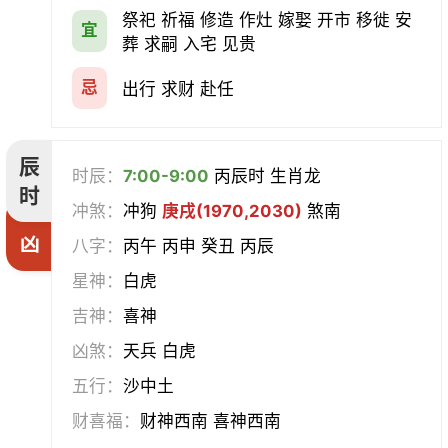
祭祀 祈福 修造 作灶 嫁娶 开市 移徙 安
宜
葬 求嗣 入宅 见贵
忌
出行 求财 赴任
辰
时辰：
7:00-9:00
丙辰时 生肖龙
时
冲煞：
冲狗
庚戌(1970,2030)
煞南
凶
八字：
丙午 丙申 癸丑 丙辰
星神：
白虎
吉神：
喜神
凶煞：
天兵 白虎
五行：
沙中土
财喜福：
财神西南 喜神西南