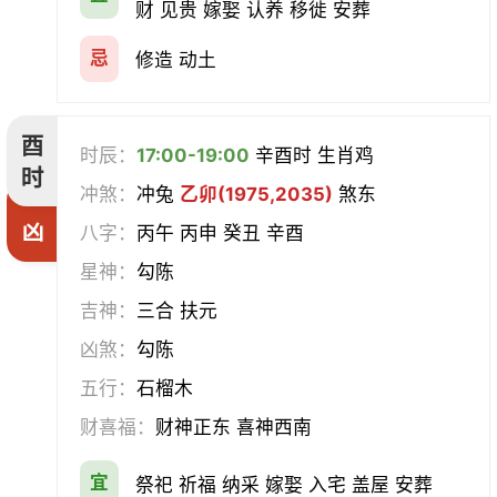
财 见贵 嫁娶 认养 移徙 安葬
忌
修造 动土
酉
时辰：
17:00-19:00
辛酉时 生肖鸡
时
冲煞：
冲兔
乙卯(1975,2035)
煞东
凶
八字：
丙午 丙申 癸丑 辛酉
星神：
勾陈
吉神：
三合 扶元
凶煞：
勾陈
五行：
石榴木
财喜福：
财神正东 喜神西南
宜
祭祀 祈福 纳采 嫁娶 入宅 盖屋 安葬