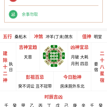
余事勿取
五行
冲煞
值神
桑柘木
冲羊(丁未)煞东
明堂
吉神宜趋
凶神宜忌
建
二
天恩
月破 大耗
除
十
月刑 四忌
执
娄
十
八
日
宿
二
星
彭祖百忌
今日胎神
神
宿
癸不词讼 丑不冠带
房床厕外东北
时辰吉凶
壬
癸
甲
乙
丙
丁
戊
己
庚
辛
壬
癸