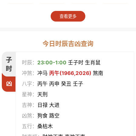
上梁
竖柱
掘井
破屋
查看更多
补垣
拆卸
起基
开池
开柱眼
平治道涂
造桥
定磉
今日时辰吉凶查询
造屋
坏垣
作灶
作梁
子
时辰：
23:00-1:00
壬子时 生肖鼠
时
冲煞：
冲马
丙午(1966,2026)
煞南
造仓
修饰垣墙
造船
合脊
凶
八字：
丙午 丙申 癸丑 壬子
作厕
筑堤
开渠
启钻
星神：
天刑
吉神：
日禄 大进
造畜稠
盖屋
修门
开市
凶煞：
狗食 路空
挂匾
立卷
纳财
开仓
五行：
桑枯木