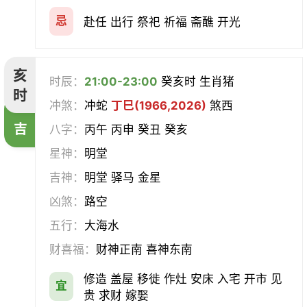
忌
赴任 出行 祭祀 祈福 斋醮 开光
亥
时辰：
21:00-23:00
癸亥时 生肖猪
时
冲煞：
冲蛇
丁巳(1966,2026)
煞西
吉
八字：
丙午 丙申 癸丑 癸亥
星神：
明堂
吉神：
明堂 驿马 金星
凶煞：
路空
五行：
大海水
财喜福：
财神正南 喜神东南
修造 盖屋 移徙 作灶 安床 入宅 开市 见
宜
贵 求财 嫁娶