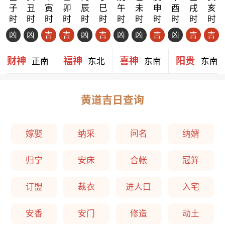
子
丑
寅
卯
辰
巳
午
未
申
酉
戌
亥
时
时
时
时
时
时
时
时
时
时
时
时
凶
凶
吉
吉
凶
吉
凶
凶
吉
凶
吉
吉
财神
福神
喜神
阳贵
正南
东北
东南
东南
黄道吉日查询
嫁娶
纳采
问名
纳婿
归宁
安床
合帐
冠笄
订盟
裁衣
进人口
入宅
安香
安门
修造
动土