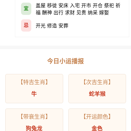
盖屋 移徙 安床 入宅 开市 开仓 祭祀 祈
宜
福 酬神 出行 求财 见贵 纳采 嫁娶
忌
开光 修造 安葬
今日小运播报
【特吉生肖】
【次吉生肖】
牛
蛇羊猴
【带衰生肖】
【开运颜色】
狗兔龙
金色