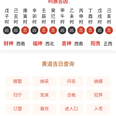
时辰吉凶
戊
己
庚
辛
壬
癸
甲
乙
丙
丁
戊
己
子
丑
寅
卯
辰
巳
午
未
申
酉
戌
亥
时
时
时
时
时
时
时
时
时
时
时
时
凶
凶
吉
凶
吉
吉
凶
凶
吉
吉
凶
吉
财神
福神
喜神
阳贵
西南
西北
西南
正西
黄道吉日查询
嫁娶
纳采
问名
纳婿
归宁
安床
合帐
冠笄
订盟
裁衣
进人口
入宅