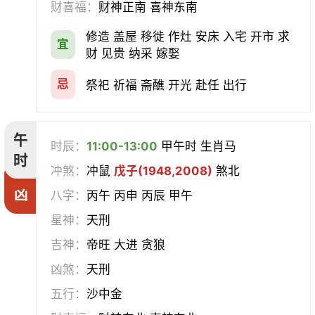
财喜福：
财神正南 喜神东南
修造 盖屋 移徙 作灶 安床 入宅 开市 求
宜
财 见贵 纳采 嫁娶
忌
祭祀 祈福 斋醮 开光 赴任 出行
午
时辰：
11:00-13:00
甲午时 生肖马
时
冲煞：
冲鼠
戊子(1948,2008)
煞北
凶
八字：
丙午 丙申 丙辰 甲午
星神：
天刑
吉神：
帝旺 大进 贪狼
凶煞：
天刑
五行：
沙中金