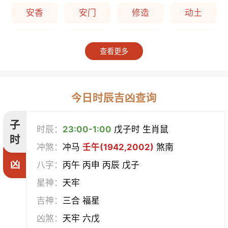
安香
安门
修造
动土
上梁
竖柱
掘井
破屋
查看更多
补垣
拆卸
起基
开池
开柱眼
平治道涂
造桥
定磉
今日时辰吉凶查询
造屋
坏垣
作灶
作梁
子
时辰：
23:00-1:00
戊子时 生肖鼠
时
冲煞：
冲马
壬午(1942,2002)
煞南
造仓
修饰垣墙
造船
合脊
凶
八字：
丙午 丙申 丙辰 戊子
作厕
筑堤
开渠
启钻
星神：
天牢
吉神：
三合 福星
造畜稠
盖屋
修门
开市
凶煞：
天牢 六戊