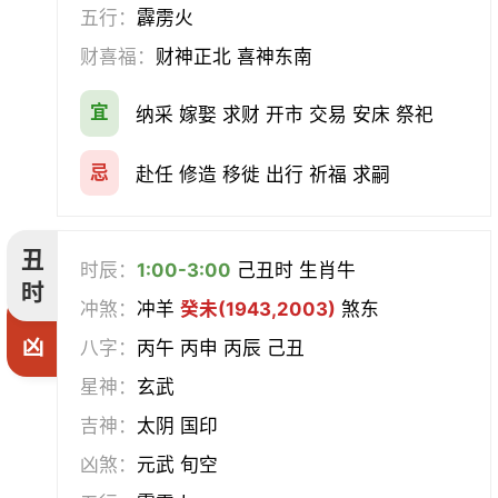
挂匾
立卷
纳财
开仓
五行：
霹雳火
财喜福：
财神正北 喜神东南
经络
酝酿
造车器
交易
宜
纳采 嫁娶 求财 开市 交易 安床 祭祀
赴任
立券
置产
出货财
忌
赴任 修造 移徙 出行 祈福 求嗣
祭祀
祈福
求嗣
开光
沐浴
齐醮
酬神
塑绘
丑
时辰：
1:00-3:00
己丑时 生肖牛
时
普渡
造庙
斋醮
出行
冲煞：
冲羊
癸未(1943,2003)
煞东
凶
八字：
丙午 丙申 丙辰 己丑
移徙
分居
出火
理发
星神：
玄武
习艺
栽种
纳畜
捕捉
吉神：
太阴 国印
凶煞：
元武 旬空
放水
畋猎
教牛马
整手足甲