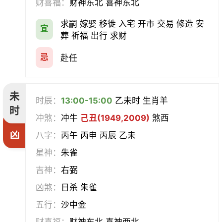
财喜福：
财神东北 喜神东北
求嗣 嫁娶 移徙 入宅 开市 交易 修造 安
宜
葬 祈福 出行 求财
忌
赴任
未
时辰：
13:00-15:00
乙未时 生肖羊
时
冲煞：
冲牛
己丑(1949,2009)
煞西
凶
八字：
丙午 丙申 丙辰 乙未
星神：
朱雀
吉神：
右弼
凶煞：
日杀 朱雀
五行：
沙中金