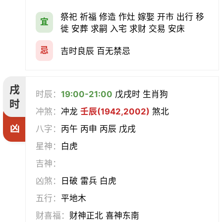
祭祀 祈福 修造 作灶 嫁娶 开市 出行 移
宜
徙 安葬 求嗣 入宅 求财 交易 安床
忌
吉时良辰 百无禁忌
戌
时辰：
19:00-21:00
戊戌时 生肖狗
时
冲煞：
冲龙
壬辰(1942,2002)
煞北
凶
八字：
丙午 丙申 丙辰 戊戌
星神：
白虎
吉神：
凶煞：
日破 雷兵 白虎
五行：
平地木
财喜福：
财神正北 喜神东南