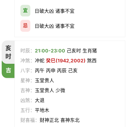
宜
日破大凶 诸事不宜
忌
日破大凶 诸事不宜
亥
时辰：
21:00-23:00
己亥时 生肖猪
时
冲煞：
冲蛇
癸巳(1942,2002)
煞西
吉
八字：
丙午 丙申 丙辰 己亥
星神：
玉堂贵人
吉神：
玉堂贵人 少微
凶煞：
大退
五行：
平地木
财喜福：
财神正北 喜神东北