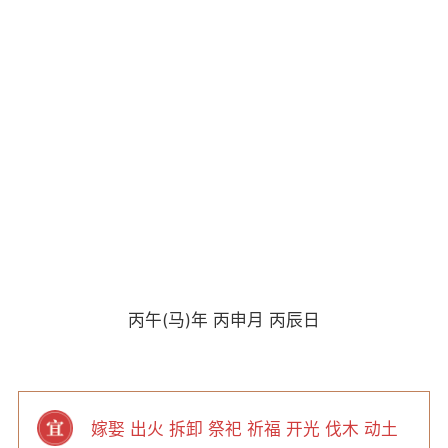
丙午(马)年 丙申月 丙辰日
嫁娶 出火 拆卸 祭祀 祈福 开光 伐木 动土