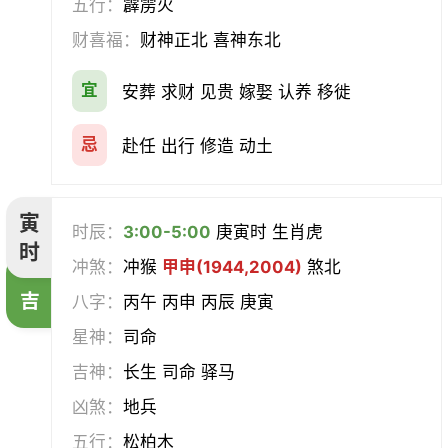
五行：
霹雳火
求医
治病
安机械
牧养
财喜福：
财神正北 喜神东北
会亲友
伐木
架马
扫舍
宜
安葬 求财 见贵 嫁娶 认养 移徙
入学
结网
安碓硙
取渔
忌
赴任 出行 修造 动土
针灸
雕刻
割蜜
雇庸
寅
时辰：
3:00-5:00
庚寅时 生肖虎
断蚁
归岫
修坟
启攒
时
冲煞：
冲猴
甲申(1944,2004)
煞北
破土
安葬
立碑
谢土
吉
八字：
丙午 丙申 丙辰 庚寅
星神：
司命
除服
移柩
入殓
解除
吉神：
长生 司命 驿马
修墓
塞穴
成服
开生坟
凶煞：
地兵
五行：
松柏木