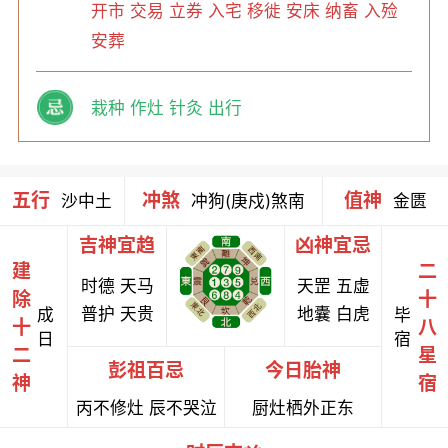
开市 交易 立券 入宅 移徙 安床 纳畜 入殓
安葬
栽种 作灶 针灸 出行
五行
冲煞
值神
沙中土
冲狗(庚戍)煞南
金匮
吉神宜趋
凶神宜忌
建
二
时德 天马
天罡 五虚
除
十
普护 天贵
地囊 白虎
成
毕
十
八
日
宿
二
星
彭祖百忌
今日胎神
神
宿
丙不修灶 辰不哭泣
厨灶栖外正东