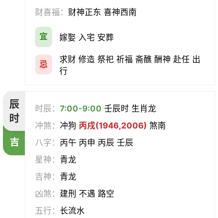
财喜福：
财神正东 喜神西南
宜
嫁娶 入宅 安葬
求财 修造 祭祀 祈福 斋醮 酬神 赴任 出
忌
行
辰
时辰：
7:00-9:00
壬辰时 生肖龙
时
冲煞：
冲狗
丙戌(1946,2006)
煞南
吉
八字：
丙午 丙申 丙辰 壬辰
星神：
青龙
吉神：
青龙
凶煞：
建刑 不遇 路空
五行：
长流水