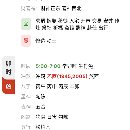
合寿木
财喜福：
财神正东 喜神西北
求嗣 嫁娶 移徙 入宅 开市 交易 安葬 作
宜
灶 祭祀 祈福 斋醮 酬神 赴任 出行
忌
修造 动土
卯
时辰：
5:00-7:00
辛卯时 生肖兔
时
冲煞：
冲鸡
乙酉(1945,2005)
煞西
凶
八字：
丙午 丙申 丙辰 辛卯
星神：
勾陈
吉神：
五合
凶煞：
狗食 日害 勾陈
五行：
松柏木