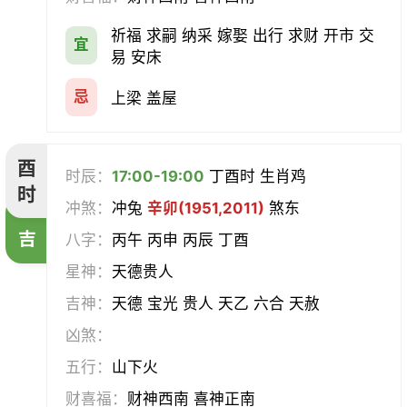
祈福 求嗣 纳采 嫁娶 出行 求财 开市 交
宜
易 安床
忌
上梁 盖屋
酉
时辰：
17:00-19:00
丁酉时 生肖鸡
时
冲煞：
冲兔
辛卯(1951,2011)
煞东
吉
八字：
丙午 丙申 丙辰 丁酉
星神：
天德贵人
吉神：
天德 宝光 贵人 天乙 六合 天赦
凶煞：
五行：
山下火
财喜福：
财神西南 喜神正南