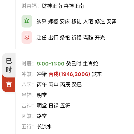
财喜福：
财神正南 喜神正南
宜
纳采 嫁娶 安床 移徙 入宅 修造 安葬
忌
赴任 出行 祭祀 祈福 斋醮 开光
巳
时辰：
9:00-11:00
癸巳时 生肖蛇
时
冲煞：
冲猪
丙戌(1946,2006)
煞东
吉
八字：
丙午 丙申 丙辰 癸巳
星神：
明堂
吉神：
明堂 日禄 五符
凶煞：
路空
五行：
长流水