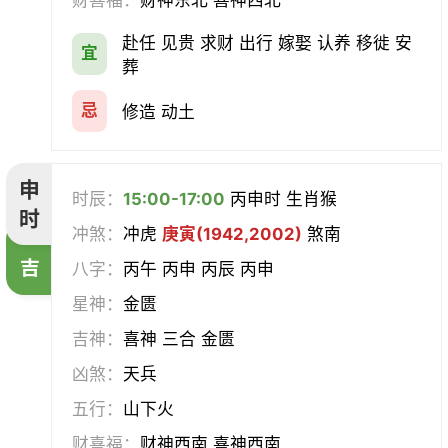
财喜福：
财神东北 喜神西北
赴任 见贵 求财 出行 嫁娶 认养 移徙 安
宜
葬
忌
修造 动土
申
时辰：
15:00-17:00
丙申时 生肖猴
时
冲煞：
冲虎
庚寅(1942,2002)
煞南
吉
八字：
丙午 丙申 丙辰 丙申
星神：
金匮
吉神：
喜神 三合 金匮
凶煞：
天兵
五行：
山下火
财喜福：
财神西南 喜神西南