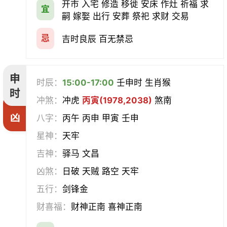
开市 入宅 修造 移徙 安床 作灶 祈福 求
宜
嗣 嫁娶 出行 安葬 祭祀 求财 交易
忌
吉时良辰 百无禁忌
申
时辰：
15:00-17:00
壬申时 生肖猴
时
冲煞：
冲虎
丙寅(1978,2038)
煞南
凶
八字：
丙午 丙申 甲寅 壬申
星神：
天牢
吉神：
驿马 文昌
凶煞：
日破 天贼 路空 天牢
五行：
剑锋金
财喜福：
财神正南 喜神正南