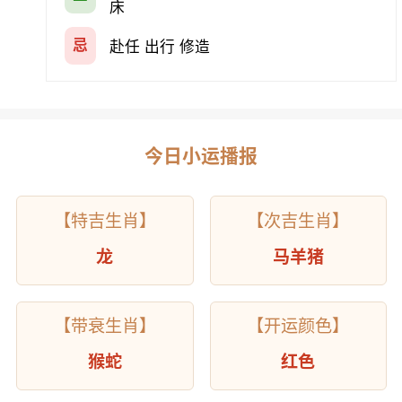
床
忌
赴任 出行 修造
今日小运播报
【特吉生肖】
【次吉生肖】
龙
马羊猪
【带衰生肖】
【开运颜色】
猴蛇
红色