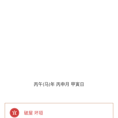
丙午(马)年 丙申月 甲寅日
破屋 坏垣