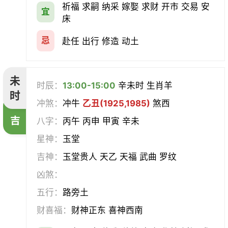
祈福 求嗣 纳采 嫁娶 求财 开市 交易 安
宜
床
忌
赴任 出行 修造 动土
未
时辰：
13:00-15:00
辛未时 生肖羊
时
冲煞：
冲牛
乙丑(1925,1985)
煞西
吉
八字：
丙午 丙申 甲寅 辛未
星神：
玉堂
吉神：
玉堂贵人 天乙 天福 武曲 罗纹
凶煞：
五行：
路旁土
财喜福：
财神正东 喜神西南