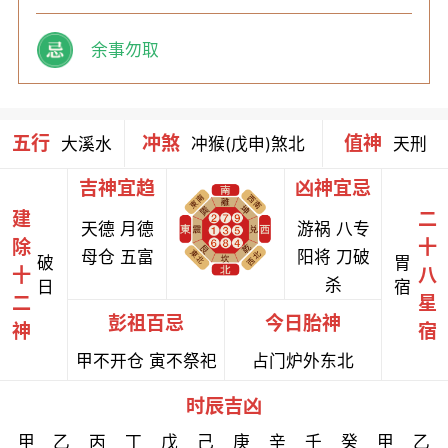
余事勿取
五行
冲煞
值神
大溪水
冲猴(戊申)煞北
天刑
吉神宜趋
凶神宜忌
建
二
天德 月德
游祸 八专
除
十
母仓 五富
阳将 刀破
破
胃
十
八
杀
日
宿
二
星
彭祖百忌
今日胎神
神
宿
甲不开仓 寅不祭祀
占门炉外东北
时辰吉凶
甲
乙
丙
丁
戊
己
庚
辛
壬
癸
甲
乙