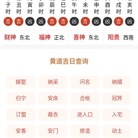
子
丑
寅
卯
辰
巳
午
未
申
酉
戌
亥
时
时
时
时
时
时
时
时
时
时
时
时
吉
吉
凶
凶
吉
吉
凶
吉
凶
凶
吉
凶
财神
福神
喜神
阳贵
东北
正北
东北
西南
黄道吉日查询
嫁娶
纳采
问名
纳婿
归宁
安床
合帐
冠笄
订盟
裁衣
进人口
入宅
安香
安门
修造
动土