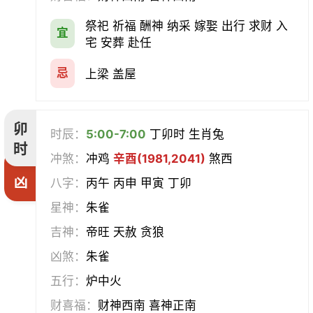
祭祀 祈福 酬神 纳采 嫁娶 出行 求财 入
宜
宅 安葬 赴任
忌
上梁 盖屋
卯
时辰：
5:00-7:00
丁卯时 生肖兔
时
冲煞：
冲鸡
辛酉(1981,2041)
煞西
凶
八字：
丙午 丙申 甲寅 丁卯
星神：
朱雀
吉神：
帝旺 天赦 贪狼
凶煞：
朱雀
五行：
炉中火
财喜福：
财神西南 喜神正南