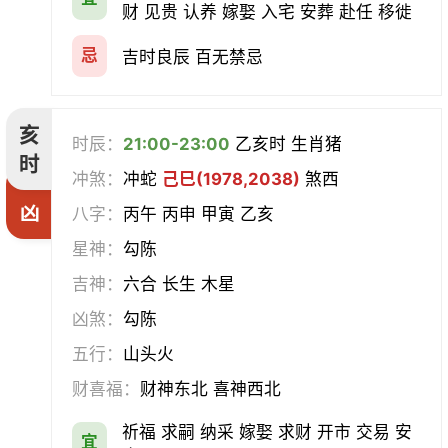
财 见贵 认养 嫁娶 入宅 安葬 赴任 移徙
忌
吉时良辰 百无禁忌
亥
时辰：
21:00-23:00
乙亥时 生肖猪
时
冲煞：
冲蛇
己巳(1978,2038)
煞西
凶
八字：
丙午 丙申 甲寅 乙亥
星神：
勾陈
吉神：
六合 长生 木星
凶煞：
勾陈
五行：
山头火
财喜福：
财神东北 喜神西北
祈福 求嗣 纳采 嫁娶 求财 开市 交易 安
宜