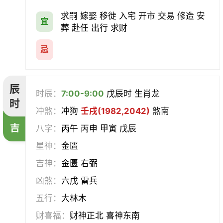
求嗣 嫁娶 移徙 入宅 开市 交易 修造 安
宜
葬 赴任 出行 求财
忌
辰
时辰：
7:00-9:00
戊辰时 生肖龙
时
冲煞：
冲狗
壬戌(1982,2042)
煞南
吉
八字：
丙午 丙申 甲寅 戊辰
星神：
金匮
吉神：
金匮 右弼
凶煞：
六戊 雷兵
五行：
大林木
财喜福：
财神正北 喜神东南