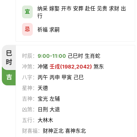
纳采 嫁娶 开市 安葬 赴任 见贵 求财 出
宜
行
忌
祈福 求嗣
巳
时辰：
9:00-11:00
己巳时 生肖蛇
时
冲煞：
冲猪
壬戌(1982,2042)
煞东
吉
八字：
丙午 丙申 甲寅 己巳
星神：
天德
吉神：
宝光 左辅
凶煞：
日刑 大退
五行：
大林木
财喜福：
财神正北 喜神东北