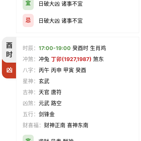
宜
日破大凶 诸事不宜
忌
日破大凶 诸事不宜
酉
时辰：
17:00-19:00
癸酉时 生肖鸡
时
冲煞：
冲兔
丁卯(1927,1987)
煞东
凶
八字：
丙午 丙申 甲寅 癸酉
星神：
玄武
吉神：
天官 唐符
凶煞：
元武 路空
五行：
剑锋金
财喜福：
财神正南 喜神东南
宜