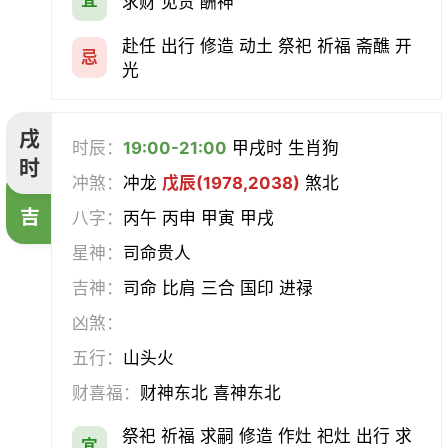
求财 见贵 酬神
赴任 出行 修造 动土 祭祀 祈福 斋醮 开
忌
光
戌
时辰：
19:00-21:00
甲戌时 生肖狗
时
冲煞：
冲龙
戊辰(1978,2038)
煞北
吉
八字：
丙午 丙申 甲寅 甲戌
星神：
司命贵人
吉神：
司命 比肩 三合 国印 进禄
凶煞：
五行：
山头火
财喜福：
财神东北 喜神东北
祭祀 祈福 求嗣 修造 作灶 祀灶 出行 求
宜