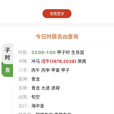
上梁
竖柱
掘井
破屋
查看更多
补垣
拆卸
起基
开池
开柱眼
平治道涂
造桥
定磉
今日时辰吉凶查询
造屋
坏垣
作灶
作梁
子
时辰：
23:00-1:00
甲子时 生肖鼠
时
冲煞：
冲马
戊午(1978,2038)
煞南
造仓
修饰垣墙
造船
合脊
吉
八字：
丙午 丙申 甲寅 甲子
作厕
筑堤
开渠
启钻
星神：
青龙
吉神：
青龙 大进 进禄
造畜稠
盖屋
修门
开市
凶煞：
旬空
挂匾
立卷
纳财
开仓
五行：
海中金