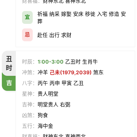
财喜福：
财神东北 喜神东北
经络
酝酿
造车器
交易
祈福 纳采 嫁娶 安床 移徙 入宅 修造 安
宜
赴任
立券
置产
出货财
葬
祭祀
祈福
求嗣
开光
忌
赴任 出行 求财
沐浴
齐醮
酬神
塑绘
丑
时辰：
1:00-3:00
乙丑时 生肖牛
普渡
造庙
斋醮
出行
时
冲煞：
冲羊
己未(1979,2039)
煞东
吉
移徙
分居
出火
理发
八字：
丙午 丙申 甲寅 乙丑
星神：
贵人明堂
习艺
栽种
纳畜
捕捉
吉神：
明堂贵人 右弼
放水
畋猎
教牛马
整手足甲
凶煞：
狗食
五行：
海中金
求医
治病
安机械
牧养
财喜福：
财神东北 喜神西北