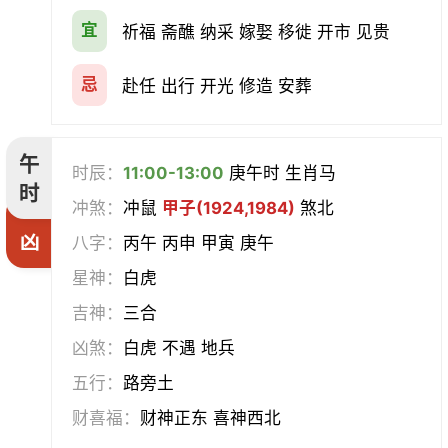
宜
祈福 斋醮 纳采 嫁娶 移徙 开市 见贵
忌
赴任 出行 开光 修造 安葬
午
时辰：
11:00-13:00
庚午时 生肖马
时
冲煞：
冲鼠
甲子(1924,1984)
煞北
凶
八字：
丙午 丙申 甲寅 庚午
星神：
白虎
吉神：
三合
凶煞：
白虎 不遇 地兵
五行：
路旁土
财喜福：
财神正东 喜神西北