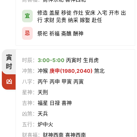
会亲友
伐木
架马
扫舍
修造 盖屋 移徙 作灶 安床 入宅 开市 出
宜
行 求财 见贵 纳采 嫁娶 赴任
入学
结网
安碓硙
取渔
忌
祭祀 祈福 斋醮 酬神
针灸
雕刻
割蜜
雇庸
寅
断蚁
归岫
修坟
启攒
时辰：
3:00-5:00
丙寅时 生肖虎
时
冲煞：
冲猴
庚申(1980,2040)
煞北
破土
安葬
立碑
谢土
凶
八字：
丙午 丙申 甲寅 丙寅
除服
移柩
入殓
解除
星神：
天刑
吉神：
福星 日禄 喜神
修墓
塞穴
成服
开生坟
凶煞：
天兵
合寿木
五行：
炉中火
财喜福：
财神西南 喜神西南