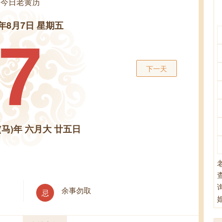
今日老黄历
6年8月7日 星期五
7
下一天
(马)年 六月大 廿五日
余事勿取
忌