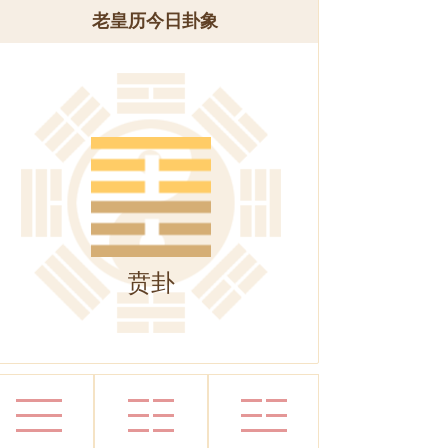
老皇历今日卦象
贲卦