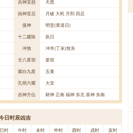
吉神宜趋
天恩
凶神宜忌
月破 大耗 月刑 四忌
值神
明堂(黄道日)
十二建除
执日
冲煞
冲羊(丁未)煞东
廿八星宿
娄宿
紫白九星
五黄
孔明六耀
大安
吉神方位
财神 正南 福神 东北 喜神 东南
今日时辰凶吉
巳时
午时
未时
申时
酉时
戌时
亥时