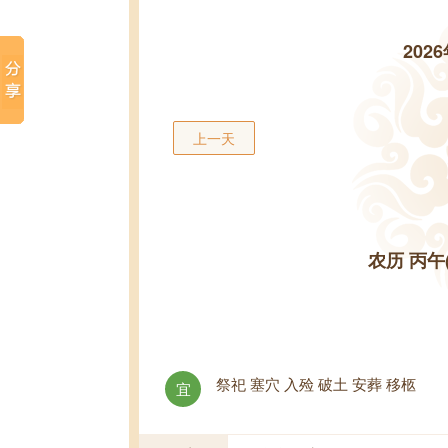
202
上一天
农历 丙午
祭祀 塞穴 入殓 破土 安葬 移柩
宜