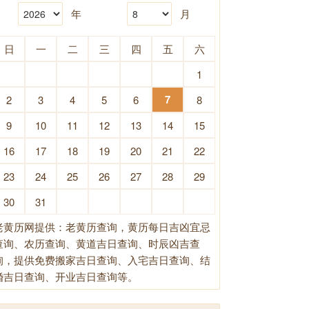
年
月
日
一
二
三
四
五
六
1
7
2
3
4
5
6
8
9
10
11
12
13
14
15
16
17
18
19
20
21
22
23
24
25
26
27
28
29
30
31
老黄历网提供：老黄历查询，黄历每日吉凶宜忌
查询、农历查询、黄道吉日查询、时辰凶吉查
询，提供免费搬家吉日查询、入宅吉日查询、结
婚吉日查询、开业吉日查询等。