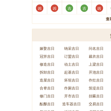
凶
凶
吉
吉
凶
查
嫁娶吉日
纳采吉日
问名吉日
冠笄吉日
订盟吉日
裁衣吉日
修造吉日
动土吉日
上梁吉日
拆卸吉日
起基吉日
开池吉日
造屋吉日
坏垣吉日
作灶吉日
合脊吉日
作厕吉日
筑堤吉日
修门吉日
开市吉日
挂匾吉日
酝酿吉日
造车器吉日
交易吉日