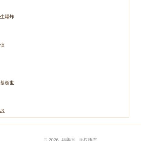
生爆炸
议
基逝世
战
© 2026
福善堂
版权所有