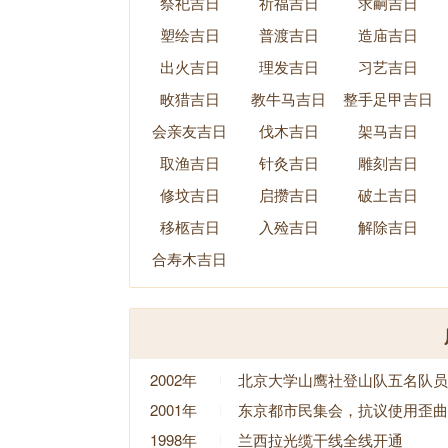
祭祀吉日
祈福吉日
求嗣吉日
塑绘吉日
普渡吉日
造庙吉日
出火吉日
理发吉日
习艺吉日
畋猎吉日
教牛马吉日
整手足甲吉日
会亲友吉日
伐木吉日
架马吉日
取渔吉日
针灸吉日
雕刻吉日
修坟吉日
启攒吉日
破土吉日
移柩吉日
入殓吉日
解除吉日
合寿木吉日
2002年
北京大学山鹰社登山队五名队员
2001年
东京都市民集会，抗议使用歪曲
1998年
兰西拉光缆干线全线开通