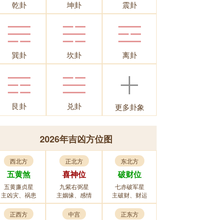
乾卦
坤卦
震卦
巽卦
坎卦
离卦
艮卦
兑卦
更多卦象
2026年吉凶方位图
西北方
正北方
东北方
五黄煞
喜神位
破财位
五黄廉贞星
九紫右弼星
七赤破军星
主凶灾、祸患
主姻缘、感情
主破财、财运
正西方
中宫
正东方