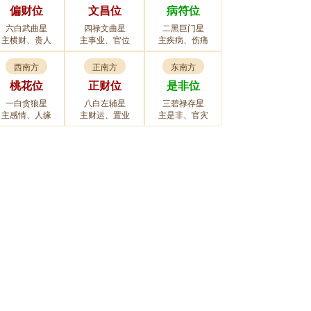
偏财位
文昌位
病符位
六白武曲星
四禄文曲星
二黑巨门星
主横财、贵人
主事业、官位
主疾病、伤痛
西南方
正南方
东南方
桃花位
正财位
是非位
一白贪狼星
八白左辅星
三碧禄存星
主感情、人缘
主财运、置业
主是非、官灾