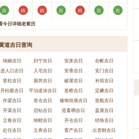
吉
凶
凶
吉
凶
吉
吉
看今日详细老黄历
黄道吉日查询
纳婿吉日
归宁吉日
安床吉日
合帐吉日
进人口吉日
入宅吉日
安香吉日
安门吉日
竖柱吉日
掘井吉日
破屋吉日
补垣吉日
开柱眼吉日
平治道涂吉日
造桥吉日
定磉吉日
作梁吉日
造仓吉日
修饰垣墙吉日
造船吉日
开渠吉日
启钻吉日
造畜稠吉日
盖屋吉日
立卷吉日
纳财吉日
开仓吉日
经络吉日
赴任吉日
立券吉日
置产吉日
出货财吉日