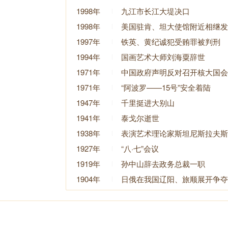
1998年
九江市长江大堤决口
1998年
美国驻肯、坦大使馆附近相继发
1997年
铁英、黄纪诚犯受贿罪被判刑
1994年
国画艺术大师刘海粟辞世
1971年
中国政府声明反对召开核大国会
1971年
“阿波罗——15号”安全着陆
1947年
千里挺进大别山
1941年
泰戈尔逝世
1938年
表演艺术理论家斯坦尼斯拉夫斯
1927年
“八·七”会议
1919年
孙中山辞去政务总裁一职
1904年
日俄在我国辽阳、旅顺展开争夺