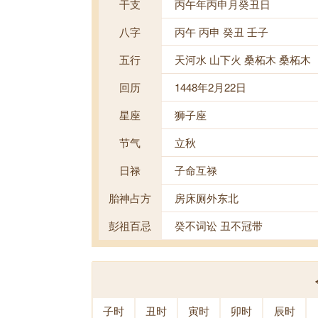
干支
丙午年丙申月癸丑日
八字
丙午 丙申 癸丑 壬子
五行
天河水 山下火 桑柘木 桑柘木
回历
1448年2月22日
星座
狮子座
节气
立秋
日禄
子命互禄
胎神占方
房床厕外东北
彭祖百忌
癸不词讼 丑不冠带
子时
丑时
寅时
卯时
辰时