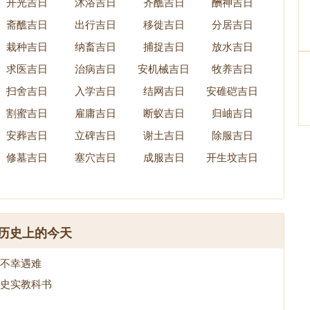
开光吉日
沐浴吉日
齐醮吉日
酬神吉日
斋醮吉日
出行吉日
移徙吉日
分居吉日
栽种吉日
纳畜吉日
捕捉吉日
放水吉日
求医吉日
治病吉日
安机械吉日
牧养吉日
扫舍吉日
入学吉日
结网吉日
安碓硙吉日
割蜜吉日
雇庸吉日
断蚁吉日
归岫吉日
安葬吉日
立碑吉日
谢土吉日
除服吉日
修墓吉日
塞穴吉日
成服吉日
开生坟吉日
历史上的今天
不幸遇难
史实教科书