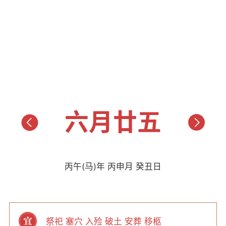
六月廿五
丙午(马)年 丙申月 癸丑日
祭祀 塞穴 入殓 破土 安葬 移柩