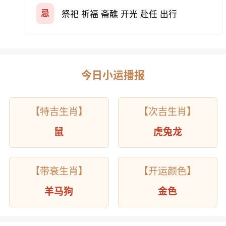
忌
祭祀 祈福 斋醮 开光 赴任 出行
今日小运播报
【特吉生肖】
【次吉生肖】
鼠
虎兔龙
【带衰生肖】
【开运颜色】
羊马狗
金色