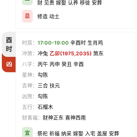
财 见贵 嫁娶 认养 移徙 安葬
忌
修造 动土
酉
时辰：
17:00-19:00
辛酉时 生肖鸡
时
冲煞：
冲兔
乙卯(1975,2035)
煞东
凶
八字：
丙午 丙申 癸丑 辛酉
星神：
勾陈
吉神：
三合 扶元
凶煞：
勾陈
五行：
石榴木
财喜福：
财神正东 喜神西南
宜
祭祀 祈福 纳采 嫁娶 入宅 盖屋 安葬