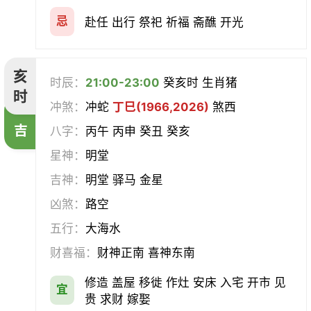
忌
赴任 出行 祭祀 祈福 斋醮 开光
亥
时辰：
21:00-23:00
癸亥时 生肖猪
时
冲煞：
冲蛇
丁巳(1966,2026)
煞西
吉
八字：
丙午 丙申 癸丑 癸亥
星神：
明堂
吉神：
明堂 驿马 金星
凶煞：
路空
五行：
大海水
财喜福：
财神正南 喜神东南
修造 盖屋 移徙 作灶 安床 入宅 开市 见
宜
贵 求财 嫁娶