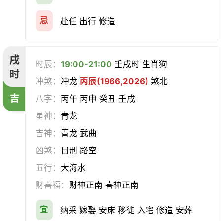
忌
赴任 出行 修造
戌
时辰：
19:00-21:00
壬戌时 生肖狗
时
冲煞：
冲龙
丙辰(1966,2026)
煞北
吉
八字：
丙午 丙申 癸丑 壬戌
星神：
青龙
吉神：
青龙 武曲
凶煞：
日刑 路空
五行：
大海水
财喜福：
财神正南 喜神正南
宜
纳采 嫁娶 安床 移徙 入宅 修造 安葬