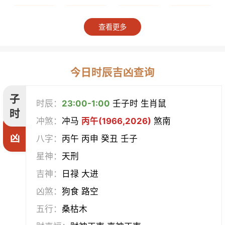
上梁
竖柱
掘井
破屋
查看更多
补垣
拆卸
起基
开池
开柱眼
平治道涂
造桥
定磉
今日时辰吉凶查询
造屋
坏垣
作灶
作梁
子
时辰：
23:00-1:00
壬子时 生肖鼠
时
冲煞：
冲马
丙午(1966,2026)
煞南
造仓
修饰垣墙
造船
合脊
凶
八字：
丙午 丙申 癸丑 壬子
作厕
筑堤
开渠
启钻
星神：
天刑
吉神：
日禄 大进
造畜稠
盖屋
修门
开市
凶煞：
狗食 路空
挂匾
立卷
纳财
开仓
五行：
桑枯木