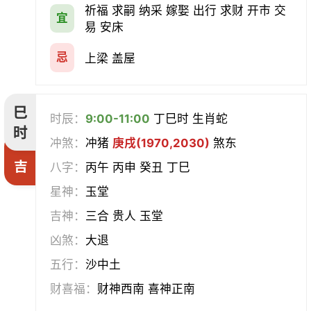
祈福 求嗣 纳采 嫁娶 出行 求财 开市 交
宜
易 安床
忌
上梁 盖屋
巳
时辰：
9:00-11:00
丁巳时 生肖蛇
时
冲煞：
冲猪
庚戌(1970,2030)
煞东
吉
八字：
丙午 丙申 癸丑 丁巳
星神：
玉堂
吉神：
三合 贵人 玉堂
凶煞：
大退
五行：
沙中土
财喜福：
财神西南 喜神正南