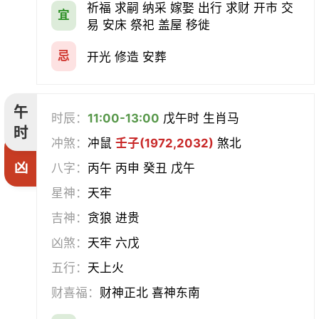
祈福 求嗣 纳采 嫁娶 出行 求财 开市 交
宜
易 安床 祭祀 盖屋 移徙
忌
开光 修造 安葬
午
时辰：
11:00-13:00
戊午时 生肖马
时
冲煞：
冲鼠
壬子(1972,2032)
煞北
凶
八字：
丙午 丙申 癸丑 戊午
星神：
天牢
吉神：
贪狼 进贵
凶煞：
天牢 六戊
五行：
天上火
财喜福：
财神正北 喜神东南