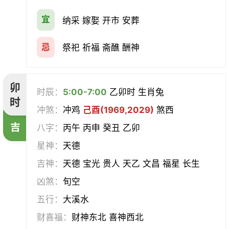
宜
纳采 嫁娶 开市 安葬
忌
祭祀 祈福 斋醮 酬神
卯
时辰：
5:00-7:00
乙卯时 生肖兔
时
冲煞：
冲鸡
己酉(1969,2029)
煞西
吉
八字：
丙午 丙申 癸丑 乙卯
星神：
天德
吉神：
天德 宝光 贵人 天乙 文昌 福星 长生
凶煞：
旬空
五行：
大溪水
财喜福：
财神东北 喜神西北