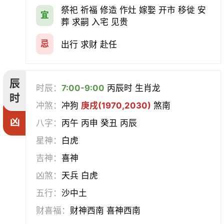
祭祀 祈福 修造 作灶 嫁娶 开市 移徙 安
宜
葬 求嗣 入宅 见贵
忌
出行 求财 赴任
辰
时辰：
7:00-9:00
丙辰时 生肖龙
时
冲煞：
冲狗
庚戌(1970,2030)
煞南
凶
八字：
丙午 丙申 癸丑 丙辰
星神：
白虎
吉神：
喜神
凶煞：
天兵 白虎
五行：
沙中土
财喜福：
财神西南 喜神西南