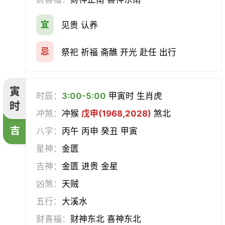
会亲友
伐木
架马
扫舍
宜
见贵 认养
入学
结网
安碓硙
取渔
忌
祭祀 祈福 斋醮 开光 赴任 出行
针灸
雕刻
割蜜
雇庸
寅
时辰：
3:00-5:00
甲寅时 生肖虎
断蚁
归岫
修坟
启攒
时
冲煞：
冲猴
戊申(1968,2028)
煞北
破土
安葬
立碑
谢土
吉
八字：
丙午 丙申 癸丑 甲寅
星神：
金匮
除服
移柩
入殓
解除
吉神：
金匮 进贵 金星
修墓
塞穴
成服
开生坟
凶煞：
天贼
五行：
大溪水
合寿木
财喜福：
财神东北 喜神东北