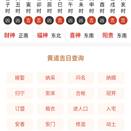
子
丑
寅
卯
辰
巳
午
未
申
酉
戌
亥
时
时
时
时
时
时
时
时
时
时
时
时
凶
凶
吉
吉
凶
吉
凶
凶
吉
凶
吉
吉
财神
福神
喜神
阳贵
正南
东北
东南
东南
黄道吉日查询
嫁娶
纳采
问名
纳婿
归宁
安床
合帐
冠笄
订盟
裁衣
进人口
入宅
安香
安门
修造
动土