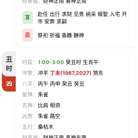
财喜福：
财神正南 喜神正南
经络
酝酿
造车器
交易
赴任 出行 求财 见贵 纳采 嫁娶 入宅 开
宜
赴任
立券
置产
出货财
市 安葬 求嗣
祭祀
祈福
求嗣
开光
忌
祭祀 祈福 斋醮 酬神
沐浴
齐醮
酬神
塑绘
丑
时辰：
1:00-3:00
癸丑时 生肖牛
普渡
造庙
斋醮
出行
时
冲煞：
冲羊
丁未(1967,2027)
煞东
凶
移徙
分居
出火
理发
八字：
丙午 丙申 癸丑 癸丑
星神：
朱雀
习艺
栽种
纳畜
捕捉
吉神：
比肩 相资
放水
畋猎
教牛马
整手足甲
凶煞：
朱雀 路空
五行：
桑枯木
求医
治病
安机械
牧养
财喜福：
财神正南 喜神东南