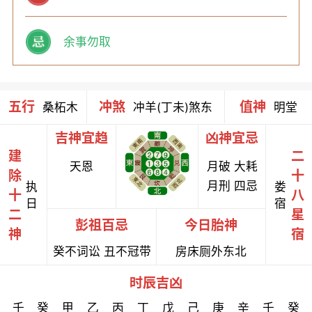
余事勿取
五行
冲煞
值神
桑柘木
冲羊(丁未)煞东
明堂
吉神宜趋
凶神宜忌
建
二
天恩
月破 大耗
除
十
月刑 四忌
执
娄
十
八
日
宿
二
星
彭祖百忌
今日胎神
神
宿
癸不词讼 丑不冠带
房床厕外东北
时辰吉凶
壬
癸
甲
乙
丙
丁
戊
己
庚
辛
壬
癸