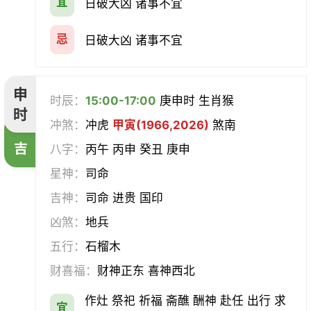
宜
日破大凶 诸事不宜
忌
日破大凶 诸事不宜
申
时辰：
15:00-17:00
庚申时 生肖猴
时
冲煞：
冲虎
甲寅(1966,2026)
煞南
吉
八字：
丙午 丙申 癸丑 庚申
星神：
司命
吉神：
司命 进贵 国印
凶煞：
地兵
五行：
石榴木
财喜福：
财神正东 喜神西北
作灶 祭祀 祈福 斋醮 酬神 赴任 出行 求
宜