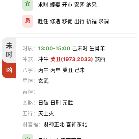
宜
求财 嫁娶 开市 安葬 纳采
忌
赴任 修造 移徙 出行 祈福 求嗣
未
时辰：
13:00-15:00
己未时 生肖羊
时
冲煞：
冲牛
癸丑(1973,2033)
煞西
凶
八字：
丙午 丙申 癸丑 己未
星神：
玄武
吉神：
凶煞：
日破 日刑 元武
五行：
天上火
财喜福：
财神正北 喜神东北