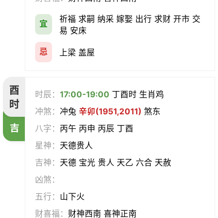
祈福 求嗣 纳采 嫁娶 出行 求财 开市 交
宜
易 安床
忌
上梁 盖屋
酉
时辰：
17:00-19:00
丁酉时 生肖鸡
时
冲煞：
冲兔
辛卯(1951,2011)
煞东
吉
八字：
丙午 丙申 丙辰 丁酉
星神：
天德贵人
吉神：
天德 宝光 贵人 天乙 六合 天赦
凶煞：
五行：
山下火
财喜福：
财神西南 喜神正南