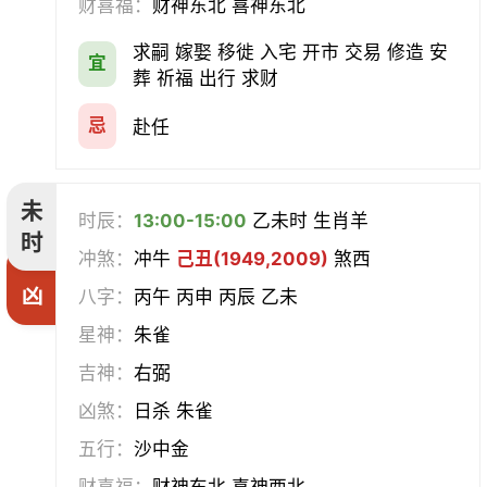
财喜福：
财神东北 喜神东北
求嗣 嫁娶 移徙 入宅 开市 交易 修造 安
宜
葬 祈福 出行 求财
忌
赴任
未
时辰：
13:00-15:00
乙未时 生肖羊
时
冲煞：
冲牛
己丑(1949,2009)
煞西
凶
八字：
丙午 丙申 丙辰 乙未
星神：
朱雀
吉神：
右弼
凶煞：
日杀 朱雀
五行：
沙中金