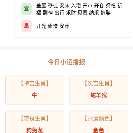
盖屋 移徙 安床 入宅 开市 开仓 祭祀 祈
宜
福 酬神 出行 求财 见贵 纳采 嫁娶
忌
开光 修造 安葬
今日小运播报
【特吉生肖】
【次吉生肖】
牛
蛇羊猴
【带衰生肖】
【开运颜色】
狗兔龙
金色