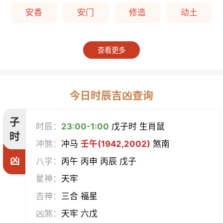
安香
安门
修造
动土
上梁
竖柱
掘井
破屋
查看更多
补垣
拆卸
起基
开池
开柱眼
平治道涂
造桥
定磉
今日时辰吉凶查询
造屋
坏垣
作灶
作梁
子
时辰：
23:00-1:00
戊子时 生肖鼠
时
冲煞：
冲马
壬午(1942,2002)
煞南
造仓
修饰垣墙
造船
合脊
凶
八字：
丙午 丙申 丙辰 戊子
作厕
筑堤
开渠
启钻
星神：
天牢
吉神：
三合 福星
造畜稠
盖屋
修门
开市
凶煞：
天牢 六戊