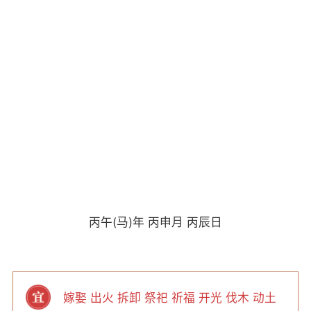
丙午(马)年 丙申月 丙辰日
嫁娶 出火 拆卸 祭祀 祈福 开光 伐木 动土