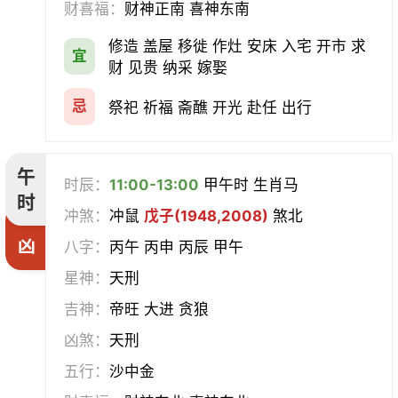
财喜福：
财神正南 喜神东南
修造 盖屋 移徙 作灶 安床 入宅 开市 求
宜
财 见贵 纳采 嫁娶
忌
祭祀 祈福 斋醮 开光 赴任 出行
午
时辰：
11:00-13:00
甲午时 生肖马
时
冲煞：
冲鼠
戊子(1948,2008)
煞北
凶
八字：
丙午 丙申 丙辰 甲午
星神：
天刑
吉神：
帝旺 大进 贪狼
凶煞：
天刑
五行：
沙中金