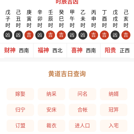
时辰吉凶
戊
己
庚
辛
壬
癸
甲
乙
丙
丁
戊
己
子
丑
寅
卯
辰
巳
午
未
申
酉
戌
亥
时
时
时
时
时
时
时
时
时
时
时
时
凶
凶
吉
凶
吉
吉
凶
凶
吉
吉
凶
吉
财神
福神
喜神
阳贵
西南
西北
西南
正西
黄道吉日查询
嫁娶
纳采
问名
纳婿
归宁
安床
合帐
冠笄
订盟
裁衣
进人口
入宅