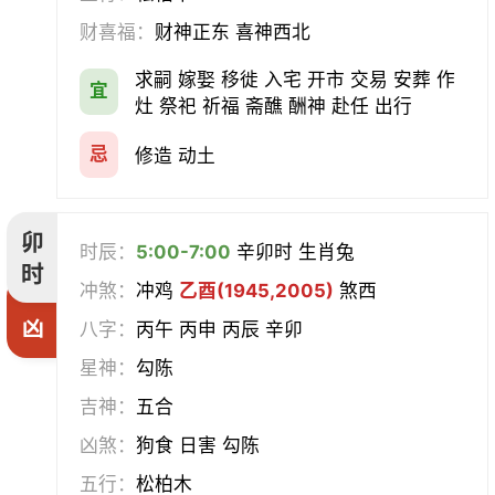
合寿木
财喜福：
财神正东 喜神西北
求嗣 嫁娶 移徙 入宅 开市 交易 安葬 作
宜
灶 祭祀 祈福 斋醮 酬神 赴任 出行
忌
修造 动土
卯
时辰：
5:00-7:00
辛卯时 生肖兔
时
冲煞：
冲鸡
乙酉(1945,2005)
煞西
凶
八字：
丙午 丙申 丙辰 辛卯
星神：
勾陈
吉神：
五合
凶煞：
狗食 日害 勾陈
五行：
松柏木