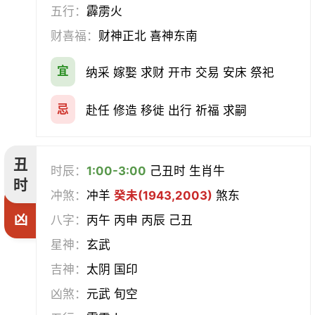
挂匾
立卷
纳财
开仓
五行：
霹雳火
财喜福：
财神正北 喜神东南
经络
酝酿
造车器
交易
宜
纳采 嫁娶 求财 开市 交易 安床 祭祀
赴任
立券
置产
出货财
忌
赴任 修造 移徙 出行 祈福 求嗣
祭祀
祈福
求嗣
开光
沐浴
齐醮
酬神
塑绘
丑
时辰：
1:00-3:00
己丑时 生肖牛
时
普渡
造庙
斋醮
出行
冲煞：
冲羊
癸未(1943,2003)
煞东
凶
八字：
丙午 丙申 丙辰 己丑
移徙
分居
出火
理发
星神：
玄武
习艺
栽种
纳畜
捕捉
吉神：
太阴 国印
凶煞：
元武 旬空
放水
畋猎
教牛马
整手足甲