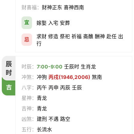
财喜福：
财神正东 喜神西南
宜
嫁娶 入宅 安葬
求财 修造 祭祀 祈福 斋醮 酬神 赴任 出
忌
行
辰
时辰：
7:00-9:00
壬辰时 生肖龙
时
冲煞：
冲狗
丙戌(1946,2006)
煞南
吉
八字：
丙午 丙申 丙辰 壬辰
星神：
青龙
吉神：
青龙
凶煞：
建刑 不遇 路空
五行：
长流水