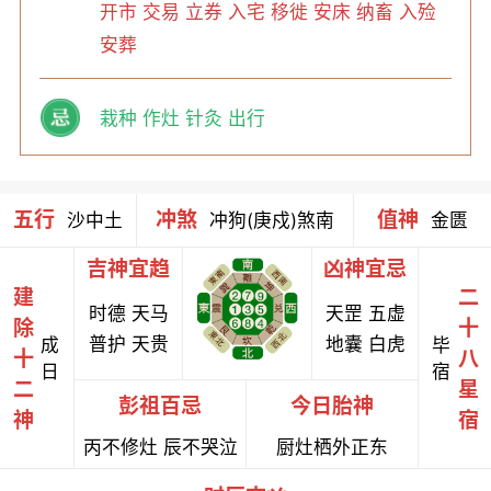
开市 交易 立券 入宅 移徙 安床 纳畜 入殓
安葬
栽种 作灶 针灸 出行
五行
冲煞
值神
沙中土
冲狗(庚戍)煞南
金匮
吉神宜趋
凶神宜忌
建
二
时德 天马
天罡 五虚
除
十
普护 天贵
地囊 白虎
成
毕
十
八
日
宿
二
星
彭祖百忌
今日胎神
神
宿
丙不修灶 辰不哭泣
厨灶栖外正东