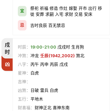
祭祀 祈福 修造 作灶 嫁娶 开市 出行 移
宜
徙 安葬 求嗣 入宅 求财 交易 安床
忌
吉时良辰 百无禁忌
戌
时辰：
19:00-21:00
戊戌时 生肖狗
时
冲煞：
冲龙
壬辰(1942,2002)
煞北
凶
八字：
丙午 丙申 丙辰 戊戌
星神：
白虎
吉神：
凶煞：
日破 雷兵 白虎
五行：
平地木
财喜福：
财神正北 喜神东南