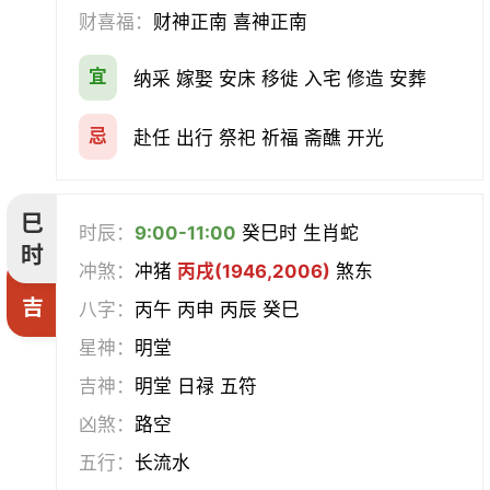
财喜福：
财神正南 喜神正南
宜
纳采 嫁娶 安床 移徙 入宅 修造 安葬
忌
赴任 出行 祭祀 祈福 斋醮 开光
巳
时辰：
9:00-11:00
癸巳时 生肖蛇
时
冲煞：
冲猪
丙戌(1946,2006)
煞东
吉
八字：
丙午 丙申 丙辰 癸巳
星神：
明堂
吉神：
明堂 日禄 五符
凶煞：
路空
五行：
长流水