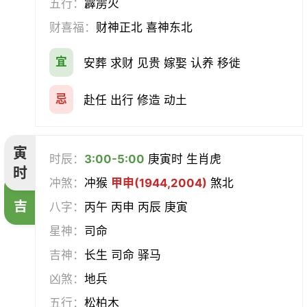
五行：
霹雳火
求医
治病
安机械
牧养
财喜福：
财神正北 喜神东北
会亲友
伐木
架马
扫舍
宜
安葬 求财 见贵 嫁娶 认养 移徙
入学
结网
安碓硙
取渔
忌
赴任 出行 修造 动土
针灸
雕刻
割蜜
雇庸
寅
时辰：
3:00-5:00
庚寅时 生肖虎
断蚁
归岫
修坟
启攒
时
冲煞：
冲猴
甲申(1944,2004)
煞北
破土
安葬
立碑
谢土
吉
八字：
丙午 丙申 丙辰 庚寅
星神：
司命
除服
移柩
入殓
解除
吉神：
长生 司命 驿马
修墓
塞穴
成服
开生坟
凶煞：
地兵
五行：
松柏木