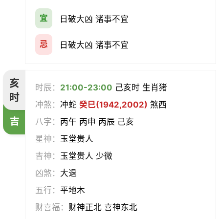
宜
日破大凶 诸事不宜
忌
日破大凶 诸事不宜
亥
时辰：
21:00-23:00
己亥时 生肖猪
时
冲煞：
冲蛇
癸巳(1942,2002)
煞西
吉
八字：
丙午 丙申 丙辰 己亥
星神：
玉堂贵人
吉神：
玉堂贵人 少微
凶煞：
大退
五行：
平地木
财喜福：
财神正北 喜神东北