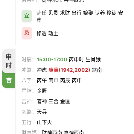
财喜福：
财神东北 喜神西北
赴任 见贵 求财 出行 嫁娶 认养 移徙 安
宜
葬
忌
修造 动土
申
时辰：
15:00-17:00
丙申时 生肖猴
时
冲煞：
冲虎
庚寅(1942,2002)
煞南
吉
八字：
丙午 丙申 丙辰 丙申
星神：
金匮
吉神：
喜神 三合 金匮
凶煞：
天兵
五行：
山下火
财喜福：
财神西南 喜神西南