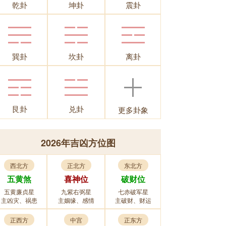
乾卦
坤卦
震卦
巽卦
坎卦
离卦
艮卦
兑卦
更多卦象
2026年吉凶方位图
西北方
正北方
东北方
五黄煞
喜神位
破财位
五黄廉贞星
九紫右弼星
七赤破军星
主凶灾、祸患
主姻缘、感情
主破财、财运
正西方
中宫
正东方