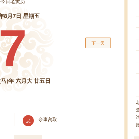
今日老黄历
6年8月7日 星期五
7
下一天
(马)年 六月大 廿五日
余事勿取
忌