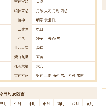
吉神宜趋
天恩
凶神宜忌
月破 大耗 月刑 四忌
值神
明堂(黄道日)
十二建除
执日
冲煞
冲羊(丁未)煞东
廿八星宿
娄宿
紫白九星
五黄
孔明六耀
大安
吉神方位
财神 正南 福神 东北 喜神 东南
今日时辰凶吉
巳时
午时
未时
申时
酉时
戌时
亥时