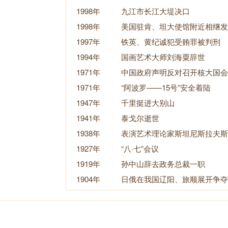
1998年
九江市长江大堤决口
1998年
美国驻肯、坦大使馆附近相继发
1997年
铁英、黄纪诚犯受贿罪被判刑
1994年
国画艺术大师刘海粟辞世
1971年
中国政府声明反对召开核大国会
1971年
“阿波罗——15号”安全着陆
1947年
千里挺进大别山
1941年
泰戈尔逝世
1938年
表演艺术理论家斯坦尼斯拉夫斯
1927年
“八·七”会议
1919年
孙中山辞去政务总裁一职
1904年
日俄在我国辽阳、旅顺展开争夺