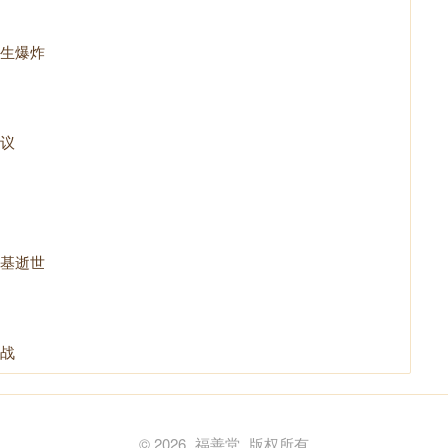
生爆炸
议
基逝世
战
© 2026
福善堂
版权所有