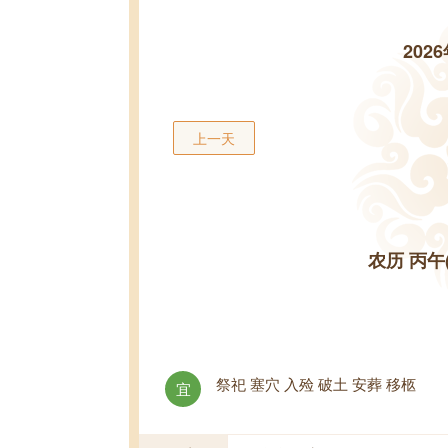
202
上一天
农历 丙午
祭祀 塞穴 入殓 破土 安葬 移柩
宜