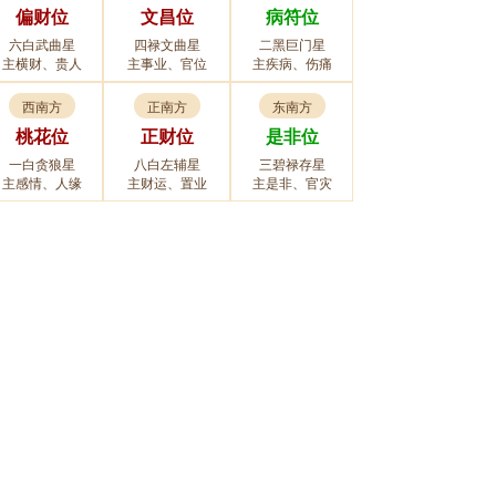
偏财位
文昌位
病符位
六白武曲星
四禄文曲星
二黑巨门星
主横财、贵人
主事业、官位
主疾病、伤痛
西南方
正南方
东南方
桃花位
正财位
是非位
一白贪狼星
八白左辅星
三碧禄存星
主感情、人缘
主财运、置业
主是非、官灾