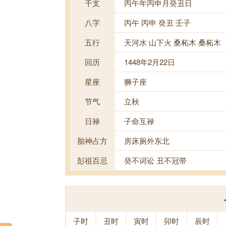
干支
丙午年丙申月癸丑日
八字
丙午 丙申 癸丑 壬子
五行
天河水 山下火 桑柘木 桑柘木
回历
1448年2月22日
星座
狮子座
节气
立秋
日禄
子命互禄
胎神占方
房床厕外东北
彭祖百忌
癸不词讼 丑不冠带
子时
丑时
寅时
卯时
辰时