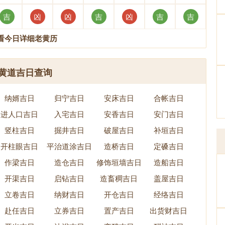
吉
凶
凶
吉
凶
吉
吉
看今日详细老黄历
黄道吉日查询
纳婿吉日
归宁吉日
安床吉日
合帐吉日
进人口吉日
入宅吉日
安香吉日
安门吉日
竖柱吉日
掘井吉日
破屋吉日
补垣吉日
开柱眼吉日
平治道涂吉日
造桥吉日
定磉吉日
作梁吉日
造仓吉日
修饰垣墙吉日
造船吉日
开渠吉日
启钻吉日
造畜稠吉日
盖屋吉日
立卷吉日
纳财吉日
开仓吉日
经络吉日
赴任吉日
立券吉日
置产吉日
出货财吉日