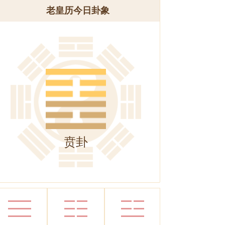
老皇历今日卦象
贲卦