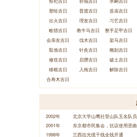
祭祀吉日
祈福吉日
求嗣吉日
塑绘吉日
普渡吉日
造庙吉日
出火吉日
理发吉日
习艺吉日
畋猎吉日
教牛马吉日
整手足甲吉日
会亲友吉日
伐木吉日
架马吉日
取渔吉日
针灸吉日
雕刻吉日
修坟吉日
启攒吉日
破土吉日
移柩吉日
入殓吉日
解除吉日
合寿木吉日
2002年
北京大学山鹰社登山队五名队员
2001年
东京都市民集会，抗议使用歪曲
1998年
兰西拉光缆干线全线开通