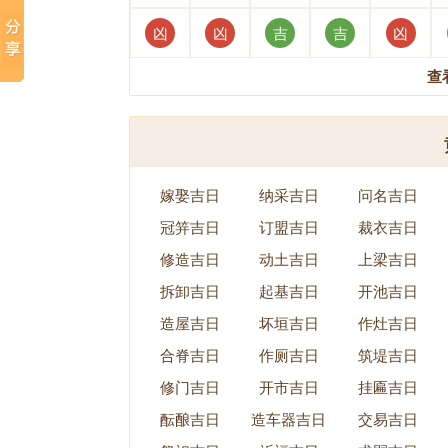
凶
凶
吉
吉
凶
查
嫁娶吉日
纳采吉日
问名吉日
冠笄吉日
订盟吉日
裁衣吉日
修造吉日
动土吉日
上梁吉日
拆卸吉日
起基吉日
开池吉日
造屋吉日
坏垣吉日
作灶吉日
合脊吉日
作厕吉日
筑堤吉日
修门吉日
开市吉日
挂匾吉日
酝酿吉日
造车器吉日
交易吉日