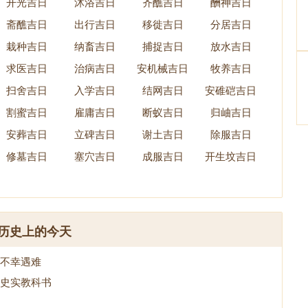
开光吉日
沐浴吉日
齐醮吉日
酬神吉日
斋醮吉日
出行吉日
移徙吉日
分居吉日
栽种吉日
纳畜吉日
捕捉吉日
放水吉日
求医吉日
治病吉日
安机械吉日
牧养吉日
扫舍吉日
入学吉日
结网吉日
安碓硙吉日
割蜜吉日
雇庸吉日
断蚁吉日
归岫吉日
安葬吉日
立碑吉日
谢土吉日
除服吉日
修墓吉日
塞穴吉日
成服吉日
开生坟吉日
历史上的今天
不幸遇难
史实教科书