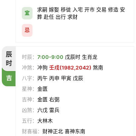
求嗣 嫁娶 移徙 入宅 开市 交易 修造 安
宜
葬 赴任 出行 求财
忌
辰
时辰：
7:00-9:00
戊辰时 生肖龙
时
冲煞：
冲狗
壬戌(1982,2042)
煞南
吉
八字：
丙午 丙申 甲寅 戊辰
星神：
金匮
吉神：
金匮 右弼
凶煞：
六戊 雷兵
五行：
大林木
财喜福：
财神正北 喜神东南