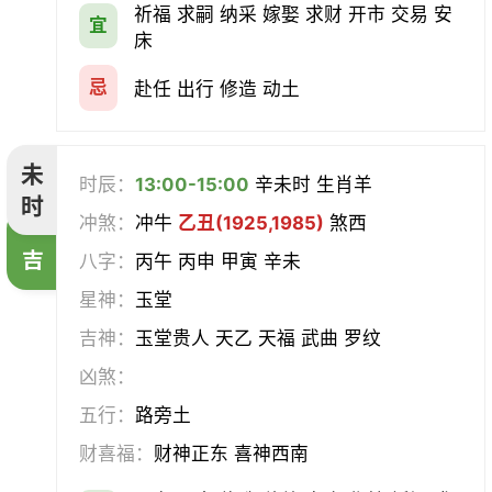
祈福 求嗣 纳采 嫁娶 求财 开市 交易 安
宜
床
忌
赴任 出行 修造 动土
未
时辰：
13:00-15:00
辛未时 生肖羊
时
冲煞：
冲牛
乙丑(1925,1985)
煞西
吉
八字：
丙午 丙申 甲寅 辛未
星神：
玉堂
吉神：
玉堂贵人 天乙 天福 武曲 罗纹
凶煞：
五行：
路旁土
财喜福：
财神正东 喜神西南