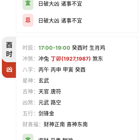
宜
日破大凶 诸事不宜
忌
日破大凶 诸事不宜
酉
时辰：
17:00-19:00
癸酉时 生肖鸡
时
冲煞：
冲兔
丁卯(1927,1987)
煞东
凶
八字：
丙午 丙申 甲寅 癸酉
星神：
玄武
吉神：
天官 唐符
凶煞：
元武 路空
五行：
剑锋金
财喜福：
财神正南 喜神东南
宜