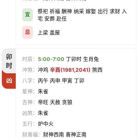
祭祀 祈福 酬神 纳采 嫁娶 出行 求财 入
宜
宅 安葬 赴任
忌
上梁 盖屋
卯
时辰：
5:00-7:00
丁卯时 生肖兔
时
冲煞：
冲鸡
辛酉(1981,2041)
煞西
凶
八字：
丙午 丙申 甲寅 丁卯
星神：
朱雀
吉神：
帝旺 天赦 贪狼
凶煞：
朱雀
五行：
炉中火
财喜福：
财神西南 喜神正南