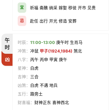
宜
祈福 斋醮 纳采 嫁娶 移徙 开市 见贵
忌
赴任 出行 开光 修造 安葬
午
时辰：
11:00-13:00
庚午时 生肖马
时
冲煞：
冲鼠
甲子(1924,1984)
煞北
凶
八字：
丙午 丙申 甲寅 庚午
星神：
白虎
吉神：
三合
凶煞：
白虎 不遇 地兵
五行：
路旁土
财喜福：
财神正东 喜神西北