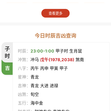
上梁
竖柱
掘井
破屋
查看更多
补垣
拆卸
起基
开池
开柱眼
平治道涂
造桥
定磉
今日时辰吉凶查询
造屋
坏垣
作灶
作梁
子
时辰：
23:00-1:00
甲子时 生肖鼠
时
冲煞：
冲马
戊午(1978,2038)
煞南
造仓
修饰垣墙
造船
合脊
吉
八字：
丙午 丙申 甲寅 甲子
作厕
筑堤
开渠
启钻
星神：
青龙
吉神：
青龙 大进 进禄
造畜稠
盖屋
修门
开市
凶煞：
旬空
挂匾
立卷
纳财
开仓
五行：
海中金