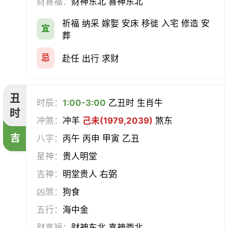
财喜福：
财神东北 喜神东北
经络
酝酿
造车器
交易
祈福 纳采 嫁娶 安床 移徙 入宅 修造 安
宜
赴任
立券
置产
出货财
葬
祭祀
祈福
求嗣
开光
忌
赴任 出行 求财
沐浴
齐醮
酬神
塑绘
丑
时辰：
1:00-3:00
乙丑时 生肖牛
普渡
造庙
斋醮
出行
时
冲煞：
冲羊
己未(1979,2039)
煞东
吉
移徙
分居
出火
理发
八字：
丙午 丙申 甲寅 乙丑
星神：
贵人明堂
习艺
栽种
纳畜
捕捉
吉神：
明堂贵人 右弼
放水
畋猎
教牛马
整手足甲
凶煞：
狗食
五行：
海中金
求医
治病
安机械
牧养
财喜福：
财神东北 喜神西北