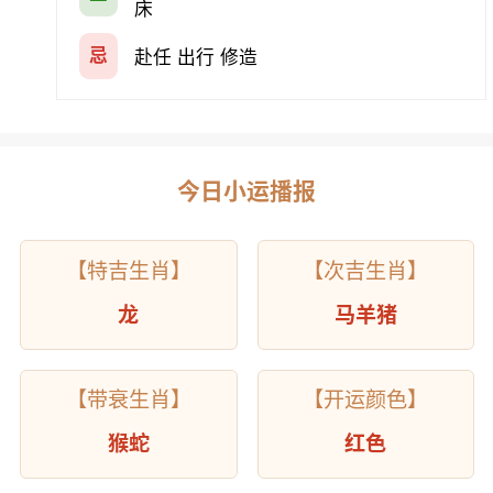
床
忌
赴任 出行 修造
今日小运播报
【特吉生肖】
【次吉生肖】
龙
马羊猪
【带衰生肖】
【开运颜色】
猴蛇
红色