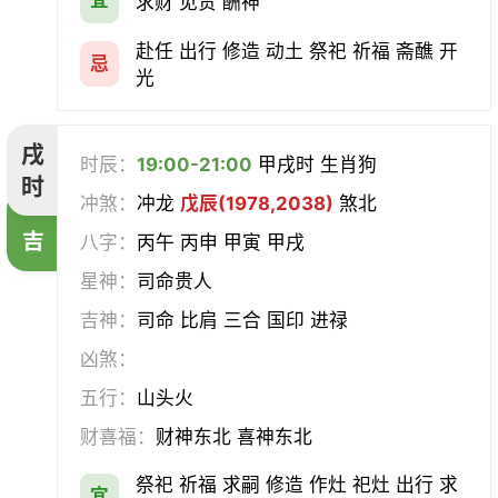
求财 见贵 酬神
赴任 出行 修造 动土 祭祀 祈福 斋醮 开
忌
光
戌
时辰：
19:00-21:00
甲戌时 生肖狗
时
冲煞：
冲龙
戊辰(1978,2038)
煞北
吉
八字：
丙午 丙申 甲寅 甲戌
星神：
司命贵人
吉神：
司命 比肩 三合 国印 进禄
凶煞：
五行：
山头火
财喜福：
财神东北 喜神东北
祭祀 祈福 求嗣 修造 作灶 祀灶 出行 求
宜