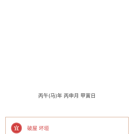
丙午(马)年 丙申月 甲寅日
破屋 坏垣