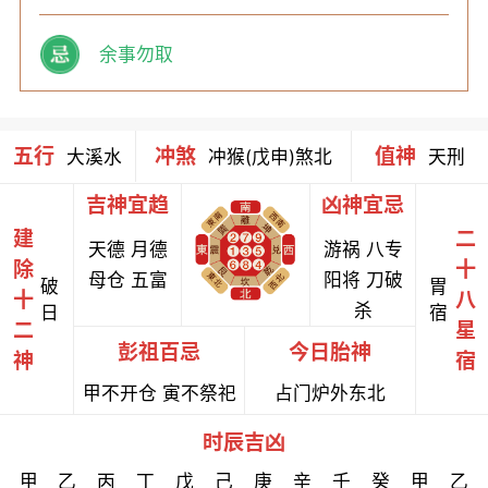
余事勿取
五行
冲煞
值神
大溪水
冲猴(戊申)煞北
天刑
吉神宜趋
凶神宜忌
建
二
天德 月德
游祸 八专
除
十
母仓 五富
阳将 刀破
破
胃
十
八
杀
日
宿
二
星
彭祖百忌
今日胎神
神
宿
甲不开仓 寅不祭祀
占门炉外东北
时辰吉凶
甲
乙
丙
丁
戊
己
庚
辛
壬
癸
甲
乙