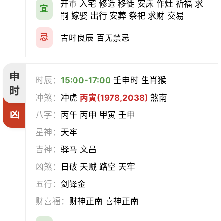
开市 入宅 修造 移徙 安床 作灶 祈福 求
宜
嗣 嫁娶 出行 安葬 祭祀 求财 交易
忌
吉时良辰 百无禁忌
申
时辰：
15:00-17:00
壬申时 生肖猴
时
冲煞：
冲虎
丙寅(1978,2038)
煞南
凶
八字：
丙午 丙申 甲寅 壬申
星神：
天牢
吉神：
驿马 文昌
凶煞：
日破 天贼 路空 天牢
五行：
剑锋金
财喜福：
财神正南 喜神正南