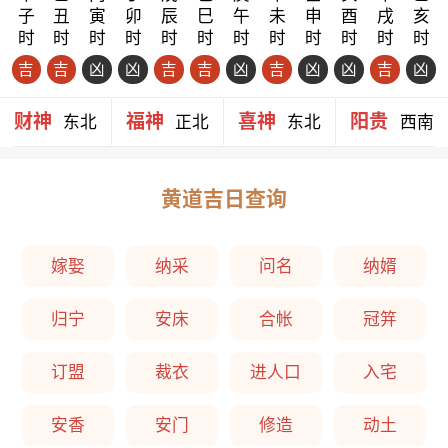
子
丑
寅
卯
辰
巳
午
未
申
酉
戌
亥
时
时
时
时
时
时
时
时
时
时
时
时
吉
吉
凶
凶
吉
吉
凶
吉
凶
凶
吉
凶
财神
福神
喜神
阳贵
东北
正北
东北
西南
黄道吉日查询
嫁娶
纳采
问名
纳婿
归宁
安床
合帐
冠笄
订盟
裁衣
进人口
入宅
安香
安门
修造
动土