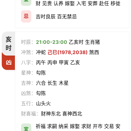
财 见贵 认养 嫁娶 入宅 安葬 赴任 移徙
忌
吉时良辰 百无禁忌
亥
时辰：
21:00-23:00
乙亥时 生肖猪
时
冲煞：
冲蛇
己巳(1978,2038)
煞西
凶
八字：
丙午 丙申 甲寅 乙亥
星神：
勾陈
吉神：
六合 长生 木星
凶煞：
勾陈
五行：
山头火
财喜福：
财神东北 喜神西北
祈福 求嗣 纳采 嫁娶 求财 开市 交易 安
宜