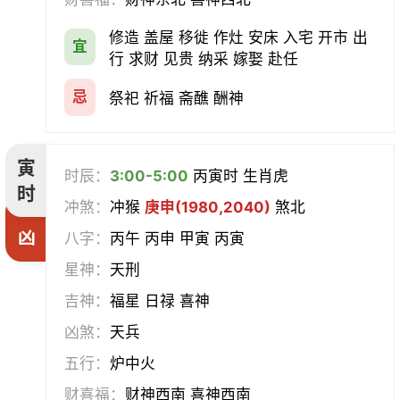
会亲友
伐木
架马
扫舍
修造 盖屋 移徙 作灶 安床 入宅 开市 出
宜
行 求财 见贵 纳采 嫁娶 赴任
入学
结网
安碓硙
取渔
忌
祭祀 祈福 斋醮 酬神
针灸
雕刻
割蜜
雇庸
寅
断蚁
归岫
修坟
启攒
时辰：
3:00-5:00
丙寅时 生肖虎
时
冲煞：
冲猴
庚申(1980,2040)
煞北
破土
安葬
立碑
谢土
凶
八字：
丙午 丙申 甲寅 丙寅
除服
移柩
入殓
解除
星神：
天刑
吉神：
福星 日禄 喜神
修墓
塞穴
成服
开生坟
凶煞：
天兵
合寿木
五行：
炉中火
财喜福：
财神西南 喜神西南