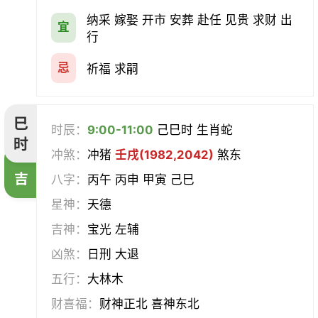
纳采 嫁娶 开市 安葬 赴任 见贵 求财 出
宜
行
忌
祈福 求嗣
巳
时辰：
9:00-11:00
己巳时 生肖蛇
时
冲煞：
冲猪
壬戌(1982,2042)
煞东
吉
八字：
丙午 丙申 甲寅 己巳
星神：
天德
吉神：
宝光 左辅
凶煞：
日刑 大退
五行：
大林木
财喜福：
财神正北 喜神东北