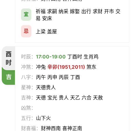
祈福 求嗣 纳采 嫁娶 出行 求财 开市 交
宜
易 安床
忌
上梁 盖屋
酉
时辰：
17:00-19:00
丁酉时 生肖鸡
时
冲煞：
冲兔
辛卯(1951,2011)
煞东
吉
八字：
丙午 丙申 丙辰 丁酉
星神：
天德贵人
吉神：
天德 宝光 贵人 天乙 六合 天赦
凶煞：
五行：
山下火
财喜福：
财神西南 喜神正南