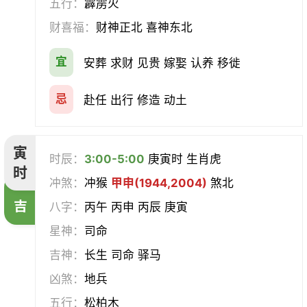
五行：
霹雳火
求医
治病
安机械
牧养
财喜福：
财神正北 喜神东北
会亲友
伐木
架马
扫舍
宜
安葬 求财 见贵 嫁娶 认养 移徙
入学
结网
安碓硙
取渔
忌
赴任 出行 修造 动土
针灸
雕刻
割蜜
雇庸
寅
时辰：
3:00-5:00
庚寅时 生肖虎
断蚁
归岫
修坟
启攒
时
冲煞：
冲猴
甲申(1944,2004)
煞北
破土
安葬
立碑
谢土
吉
八字：
丙午 丙申 丙辰 庚寅
星神：
司命
除服
移柩
入殓
解除
吉神：
长生 司命 驿马
修墓
塞穴
成服
开生坟
凶煞：
地兵
五行：
松柏木