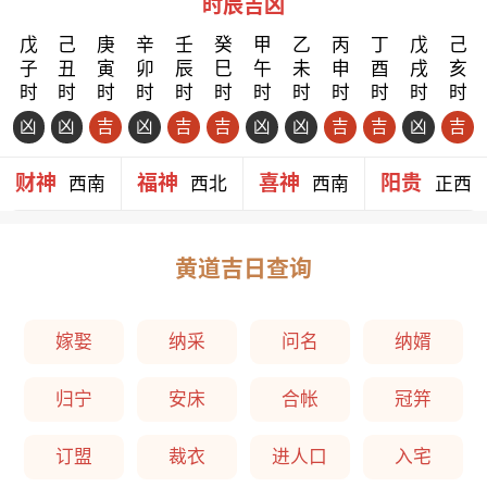
时辰吉凶
戊
己
庚
辛
壬
癸
甲
乙
丙
丁
戊
己
子
丑
寅
卯
辰
巳
午
未
申
酉
戌
亥
时
时
时
时
时
时
时
时
时
时
时
时
凶
凶
吉
凶
吉
吉
凶
凶
吉
吉
凶
吉
财神
福神
喜神
阳贵
西南
西北
西南
正西
黄道吉日查询
嫁娶
纳采
问名
纳婿
归宁
安床
合帐
冠笄
订盟
裁衣
进人口
入宅