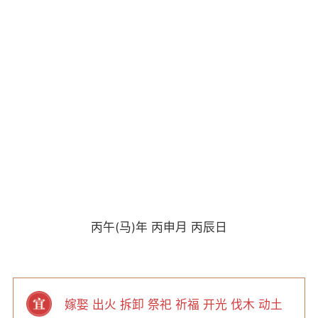
丙午(马)年 丙申月 丙辰日
嫁娶 出火 拆卸 祭祀 祈福 开光 伐木 动土