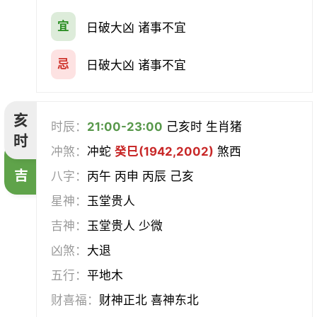
宜
日破大凶 诸事不宜
忌
日破大凶 诸事不宜
亥
时辰：
21:00-23:00
己亥时 生肖猪
时
冲煞：
冲蛇
癸巳(1942,2002)
煞西
吉
八字：
丙午 丙申 丙辰 己亥
星神：
玉堂贵人
吉神：
玉堂贵人 少微
凶煞：
大退
五行：
平地木
财喜福：
财神正北 喜神东北