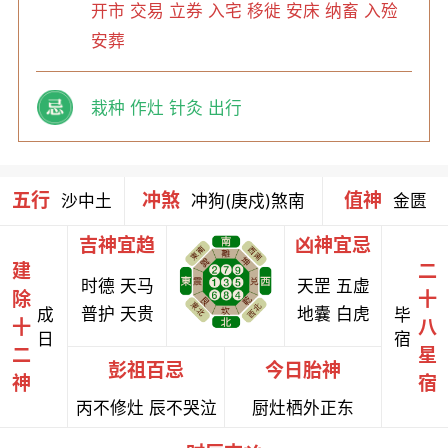
开市 交易 立券 入宅 移徙 安床 纳畜 入殓
安葬
栽种 作灶 针灸 出行
五行
冲煞
值神
沙中土
冲狗(庚戍)煞南
金匮
吉神宜趋
凶神宜忌
建
二
时德 天马
天罡 五虚
除
十
普护 天贵
地囊 白虎
成
毕
十
八
日
宿
二
星
彭祖百忌
今日胎神
神
宿
丙不修灶 辰不哭泣
厨灶栖外正东