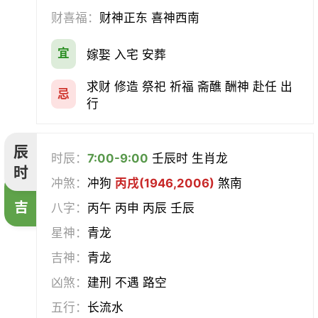
财喜福：
财神正东 喜神西南
宜
嫁娶 入宅 安葬
求财 修造 祭祀 祈福 斋醮 酬神 赴任 出
忌
行
辰
时辰：
7:00-9:00
壬辰时 生肖龙
时
冲煞：
冲狗
丙戌(1946,2006)
煞南
吉
八字：
丙午 丙申 丙辰 壬辰
星神：
青龙
吉神：
青龙
凶煞：
建刑 不遇 路空
五行：
长流水