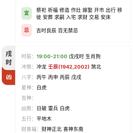
祭祀 祈福 修造 作灶 嫁娶 开市 出行 移
宜
徙 安葬 求嗣 入宅 求财 交易 安床
忌
吉时良辰 百无禁忌
戌
时辰：
19:00-21:00
戊戌时 生肖狗
时
冲煞：
冲龙
壬辰(1942,2002)
煞北
凶
八字：
丙午 丙申 丙辰 戊戌
星神：
白虎
吉神：
凶煞：
日破 雷兵 白虎
五行：
平地木
财喜福：
财神正北 喜神东南