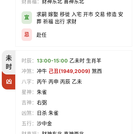
财喜福：
财神东北 喜神东北
求嗣 嫁娶 移徙 入宅 开市 交易 修造 安
宜
葬 祈福 出行 求财
忌
赴任
未
时辰：
13:00-15:00
乙未时 生肖羊
时
冲煞：
冲牛
己丑(1949,2009)
煞西
凶
八字：
丙午 丙申 丙辰 乙未
星神：
朱雀
吉神：
右弼
凶煞：
日杀 朱雀
五行：
沙中金