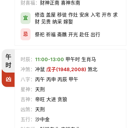
财喜福：
财神正南 喜神东南
修造 盖屋 移徙 作灶 安床 入宅 开市 求
宜
财 见贵 纳采 嫁娶
忌
祭祀 祈福 斋醮 开光 赴任 出行
午
时辰：
11:00-13:00
甲午时 生肖马
时
冲煞：
冲鼠
戊子(1948,2008)
煞北
凶
八字：
丙午 丙申 丙辰 甲午
星神：
天刑
吉神：
帝旺 大进 贪狼
凶煞：
天刑
五行：
沙中金