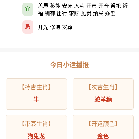
盖屋 移徙 安床 入宅 开市 开仓 祭祀 祈
宜
福 酬神 出行 求财 见贵 纳采 嫁娶
忌
开光 修造 安葬
今日小运播报
【特吉生肖】
【次吉生肖】
牛
蛇羊猴
【带衰生肖】
【开运颜色】
狗兔龙
金色