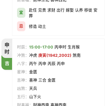
财喜福：
财神东北 喜神西北
赴任 见贵 求财 出行 嫁娶 认养 移徙 安
宜
葬
忌
修造 动土
申
时辰：
15:00-17:00
丙申时 生肖猴
时
冲煞：
冲虎
庚寅(1942,2002)
煞南
吉
八字：
丙午 丙申 丙辰 丙申
星神：
金匮
吉神：
喜神 三合 金匮
凶煞：
天兵
五行：
山下火
财喜福：
财神西南 喜神西南