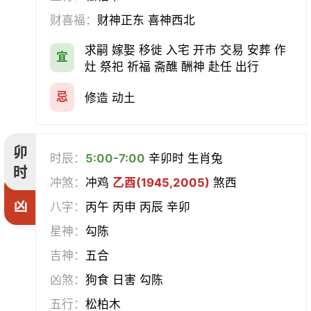
合寿木
财喜福：
财神正东 喜神西北
求嗣 嫁娶 移徙 入宅 开市 交易 安葬 作
宜
灶 祭祀 祈福 斋醮 酬神 赴任 出行
忌
修造 动土
卯
时辰：
5:00-7:00
辛卯时 生肖兔
时
冲煞：
冲鸡
乙酉(1945,2005)
煞西
凶
八字：
丙午 丙申 丙辰 辛卯
星神：
勾陈
吉神：
五合
凶煞：
狗食 日害 勾陈
五行：
松柏木