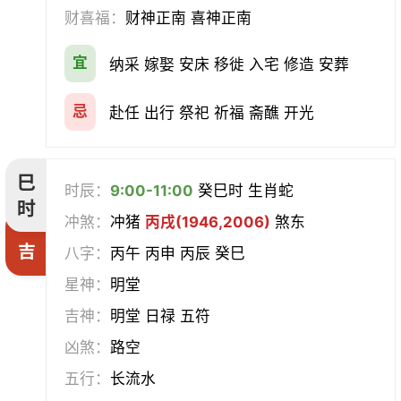
财喜福：
财神正南 喜神正南
宜
纳采 嫁娶 安床 移徙 入宅 修造 安葬
忌
赴任 出行 祭祀 祈福 斋醮 开光
巳
时辰：
9:00-11:00
癸巳时 生肖蛇
时
冲煞：
冲猪
丙戌(1946,2006)
煞东
吉
八字：
丙午 丙申 丙辰 癸巳
星神：
明堂
吉神：
明堂 日禄 五符
凶煞：
路空
五行：
长流水