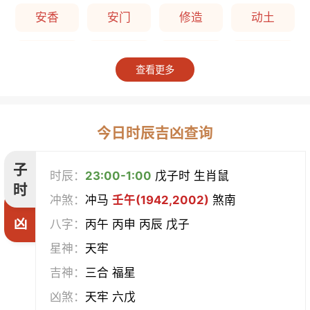
安香
安门
修造
动土
上梁
竖柱
掘井
破屋
查看更多
补垣
拆卸
起基
开池
开柱眼
平治道涂
造桥
定磉
今日时辰吉凶查询
造屋
坏垣
作灶
作梁
子
时辰：
23:00-1:00
戊子时 生肖鼠
时
冲煞：
冲马
壬午(1942,2002)
煞南
造仓
修饰垣墙
造船
合脊
凶
八字：
丙午 丙申 丙辰 戊子
作厕
筑堤
开渠
启钻
星神：
天牢
吉神：
三合 福星
造畜稠
盖屋
修门
开市
凶煞：
天牢 六戊