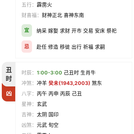
挂匾
立卷
纳财
开仓
五行：
霹雳火
财喜福：
财神正北 喜神东南
经络
酝酿
造车器
交易
宜
纳采 嫁娶 求财 开市 交易 安床 祭祀
赴任
立券
置产
出货财
忌
赴任 修造 移徙 出行 祈福 求嗣
祭祀
祈福
求嗣
开光
沐浴
齐醮
酬神
塑绘
丑
时辰：
1:00-3:00
己丑时 生肖牛
时
普渡
造庙
斋醮
出行
冲煞：
冲羊
癸未(1943,2003)
煞东
凶
八字：
丙午 丙申 丙辰 己丑
移徙
分居
出火
理发
星神：
玄武
习艺
栽种
纳畜
捕捉
吉神：
太阴 国印
凶煞：
元武 旬空
放水
畋猎
教牛马
整手足甲