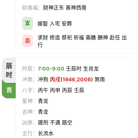
财喜福：
财神正东 喜神西南
宜
嫁娶 入宅 安葬
求财 修造 祭祀 祈福 斋醮 酬神 赴任 出
忌
行
辰
时辰：
7:00-9:00
壬辰时 生肖龙
时
冲煞：
冲狗
丙戌(1946,2006)
煞南
吉
八字：
丙午 丙申 丙辰 壬辰
星神：
青龙
吉神：
青龙
凶煞：
建刑 不遇 路空
五行：
长流水