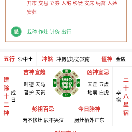
开市 交易 立券 入宅 移徙 安床 纳畜 入殓
安葬
栽种 作灶 针灸 出行
五行
冲煞
值神
沙中土
冲狗(庚戍)煞南
金匮
吉神宜趋
凶神宜忌
建
二
时德 天马
天罡 五虚
除
十
普护 天贵
地囊 白虎
成
毕
十
八
日
宿
二
星
彭祖百忌
今日胎神
神
宿
丙不修灶 辰不哭泣
厨灶栖外正东