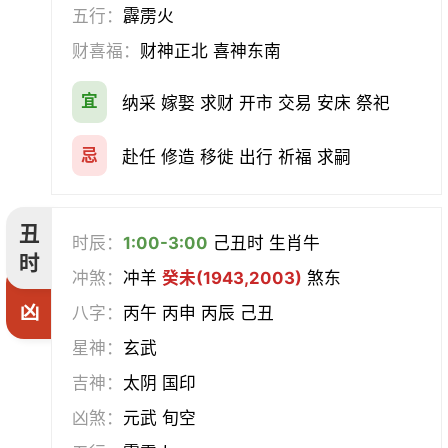
挂匾
立卷
纳财
开仓
五行：
霹雳火
财喜福：
财神正北 喜神东南
经络
酝酿
造车器
交易
宜
纳采 嫁娶 求财 开市 交易 安床 祭祀
赴任
立券
置产
出货财
忌
赴任 修造 移徙 出行 祈福 求嗣
祭祀
祈福
求嗣
开光
沐浴
齐醮
酬神
塑绘
丑
时辰：
1:00-3:00
己丑时 生肖牛
时
普渡
造庙
斋醮
出行
冲煞：
冲羊
癸未(1943,2003)
煞东
凶
八字：
丙午 丙申 丙辰 己丑
移徙
分居
出火
理发
星神：
玄武
习艺
栽种
纳畜
捕捉
吉神：
太阴 国印
凶煞：
元武 旬空
放水
畋猎
教牛马
整手足甲