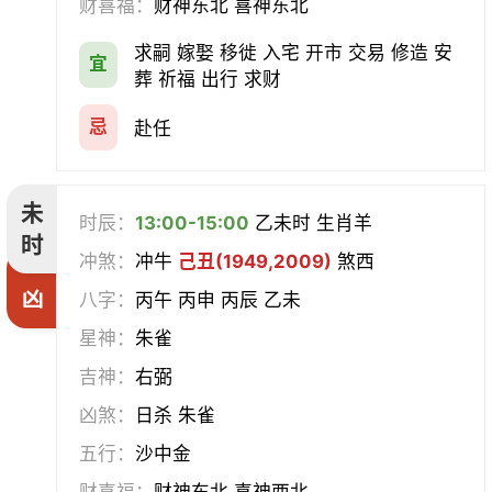
财喜福：
财神东北 喜神东北
求嗣 嫁娶 移徙 入宅 开市 交易 修造 安
宜
葬 祈福 出行 求财
忌
赴任
未
时辰：
13:00-15:00
乙未时 生肖羊
时
冲煞：
冲牛
己丑(1949,2009)
煞西
凶
八字：
丙午 丙申 丙辰 乙未
星神：
朱雀
吉神：
右弼
凶煞：
日杀 朱雀
五行：
沙中金