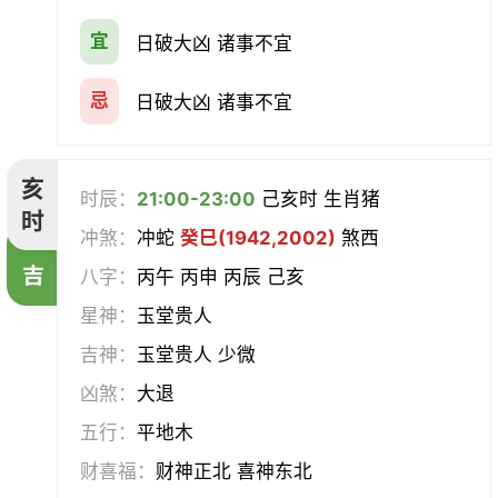
宜
日破大凶 诸事不宜
忌
日破大凶 诸事不宜
亥
时辰：
21:00-23:00
己亥时 生肖猪
时
冲煞：
冲蛇
癸巳(1942,2002)
煞西
吉
八字：
丙午 丙申 丙辰 己亥
星神：
玉堂贵人
吉神：
玉堂贵人 少微
凶煞：
大退
五行：
平地木
财喜福：
财神正北 喜神东北