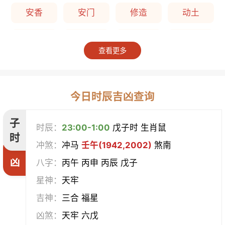
安香
安门
修造
动土
上梁
竖柱
掘井
破屋
查看更多
补垣
拆卸
起基
开池
开柱眼
平治道涂
造桥
定磉
今日时辰吉凶查询
造屋
坏垣
作灶
作梁
子
时辰：
23:00-1:00
戊子时 生肖鼠
时
冲煞：
冲马
壬午(1942,2002)
煞南
造仓
修饰垣墙
造船
合脊
凶
八字：
丙午 丙申 丙辰 戊子
作厕
筑堤
开渠
启钻
星神：
天牢
吉神：
三合 福星
造畜稠
盖屋
修门
开市
凶煞：
天牢 六戊