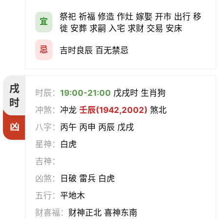
祭祀 祈福 修造 作灶 嫁娶 开市 出行 移
宜
徙 安葬 求嗣 入宅 求财 交易 安床
忌
吉时良辰 百无禁忌
戌
时辰：
19:00-21:00
戊戌时 生肖狗
时
冲煞：
冲龙
壬辰(1942,2002)
煞北
凶
八字：
丙午 丙申 丙辰 戊戌
星神：
白虎
吉神：
凶煞：
日破 雷兵 白虎
五行：
平地木
财喜福：
财神正北 喜神东南