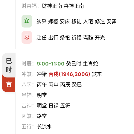
财喜福：
财神正南 喜神正南
宜
纳采 嫁娶 安床 移徙 入宅 修造 安葬
忌
赴任 出行 祭祀 祈福 斋醮 开光
巳
时辰：
9:00-11:00
癸巳时 生肖蛇
时
冲煞：
冲猪
丙戌(1946,2006)
煞东
吉
八字：
丙午 丙申 丙辰 癸巳
星神：
明堂
吉神：
明堂 日禄 五符
凶煞：
路空
五行：
长流水