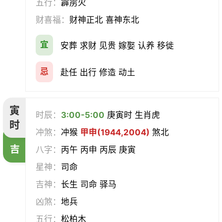
五行：
霹雳火
求医
治病
安机械
牧养
财喜福：
财神正北 喜神东北
会亲友
伐木
架马
扫舍
宜
安葬 求财 见贵 嫁娶 认养 移徙
入学
结网
安碓硙
取渔
忌
赴任 出行 修造 动土
针灸
雕刻
割蜜
雇庸
寅
时辰：
3:00-5:00
庚寅时 生肖虎
断蚁
归岫
修坟
启攒
时
冲煞：
冲猴
甲申(1944,2004)
煞北
破土
安葬
立碑
谢土
吉
八字：
丙午 丙申 丙辰 庚寅
星神：
司命
除服
移柩
入殓
解除
吉神：
长生 司命 驿马
修墓
塞穴
成服
开生坟
凶煞：
地兵
五行：
松柏木