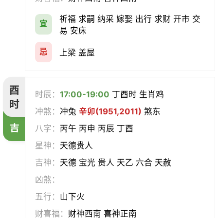
祈福 求嗣 纳采 嫁娶 出行 求财 开市 交
宜
易 安床
忌
上梁 盖屋
酉
时辰：
17:00-19:00
丁酉时 生肖鸡
时
冲煞：
冲兔
辛卯(1951,2011)
煞东
吉
八字：
丙午 丙申 丙辰 丁酉
星神：
天德贵人
吉神：
天德 宝光 贵人 天乙 六合 天赦
凶煞：
五行：
山下火
财喜福：
财神西南 喜神正南