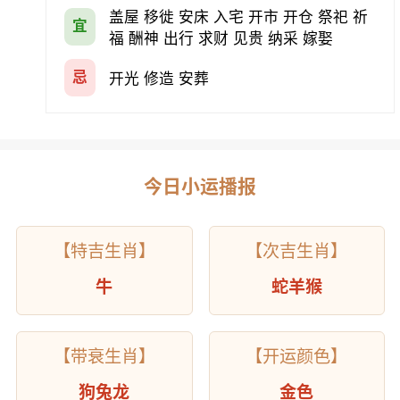
盖屋 移徙 安床 入宅 开市 开仓 祭祀 祈
宜
福 酬神 出行 求财 见贵 纳采 嫁娶
忌
开光 修造 安葬
今日小运播报
【特吉生肖】
【次吉生肖】
牛
蛇羊猴
【带衰生肖】
【开运颜色】
狗兔龙
金色