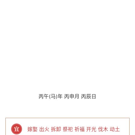
丙午(马)年 丙申月 丙辰日
嫁娶 出火 拆卸 祭祀 祈福 开光 伐木 动土