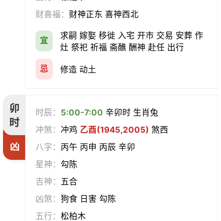
合寿木
财喜福：
财神正东 喜神西北
求嗣 嫁娶 移徙 入宅 开市 交易 安葬 作
宜
灶 祭祀 祈福 斋醮 酬神 赴任 出行
忌
修造 动土
卯
时辰：
5:00-7:00
辛卯时 生肖兔
时
冲煞：
冲鸡
乙酉(1945,2005)
煞西
凶
八字：
丙午 丙申 丙辰 辛卯
星神：
勾陈
吉神：
五合
凶煞：
狗食 日害 勾陈
五行：
松柏木