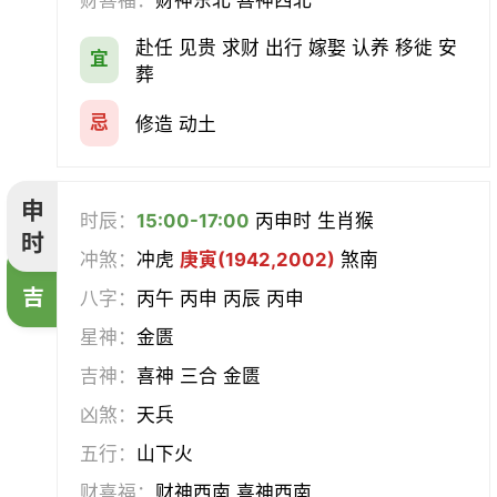
财喜福：
财神东北 喜神西北
赴任 见贵 求财 出行 嫁娶 认养 移徙 安
宜
葬
忌
修造 动土
申
时辰：
15:00-17:00
丙申时 生肖猴
时
冲煞：
冲虎
庚寅(1942,2002)
煞南
吉
八字：
丙午 丙申 丙辰 丙申
星神：
金匮
吉神：
喜神 三合 金匮
凶煞：
天兵
五行：
山下火
财喜福：
财神西南 喜神西南