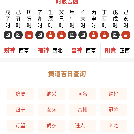
时辰吉凶
戊
己
庚
辛
壬
癸
甲
乙
丙
丁
戊
己
子
丑
寅
卯
辰
巳
午
未
申
酉
戌
亥
时
时
时
时
时
时
时
时
时
时
时
时
凶
凶
吉
凶
吉
吉
凶
凶
吉
吉
凶
吉
财神
福神
喜神
阳贵
西南
西北
西南
正西
黄道吉日查询
嫁娶
纳采
问名
纳婿
归宁
安床
合帐
冠笄
订盟
裁衣
进人口
入宅