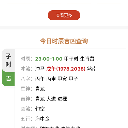
上梁
竖柱
掘井
破屋
查看更多
补垣
拆卸
起基
开池
开柱眼
平治道涂
造桥
定磉
今日时辰吉凶查询
造屋
坏垣
作灶
作梁
子
时辰：
23:00-1:00
甲子时 生肖鼠
时
冲煞：
冲马
戊午(1978,2038)
煞南
造仓
修饰垣墙
造船
合脊
吉
八字：
丙午 丙申 甲寅 甲子
作厕
筑堤
开渠
启钻
星神：
青龙
吉神：
青龙 大进 进禄
造畜稠
盖屋
修门
开市
凶煞：
旬空
挂匾
立卷
纳财
开仓
五行：
海中金