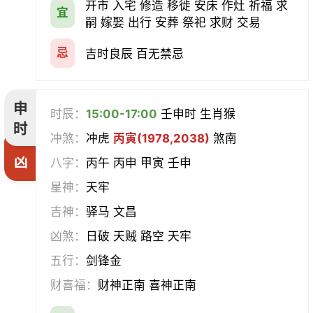
开市 入宅 修造 移徙 安床 作灶 祈福 求
宜
嗣 嫁娶 出行 安葬 祭祀 求财 交易
忌
吉时良辰 百无禁忌
申
时辰：
15:00-17:00
壬申时 生肖猴
时
冲煞：
冲虎
丙寅(1978,2038)
煞南
凶
八字：
丙午 丙申 甲寅 壬申
星神：
天牢
吉神：
驿马 文昌
凶煞：
日破 天贼 路空 天牢
五行：
剑锋金
财喜福：
财神正南 喜神正南