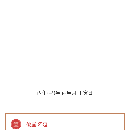
丙午(马)年 丙申月 甲寅日
破屋 坏垣