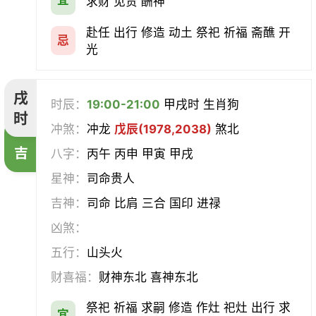
求财 见贵 酬神
赴任 出行 修造 动土 祭祀 祈福 斋醮 开
忌
光
戌
时辰：
19:00-21:00
甲戌时 生肖狗
时
冲煞：
冲龙
戊辰(1978,2038)
煞北
吉
八字：
丙午 丙申 甲寅 甲戌
星神：
司命贵人
吉神：
司命 比肩 三合 国印 进禄
凶煞：
五行：
山头火
财喜福：
财神东北 喜神东北
祭祀 祈福 求嗣 修造 作灶 祀灶 出行 求
宜