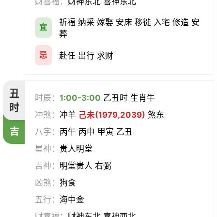
财喜福：
财神东北 喜神东北
经络
酝酿
造车器
交易
祈福 纳采 嫁娶 安床 移徙 入宅 修造 安
宜
赴任
立券
置产
出货财
葬
祭祀
祈福
求嗣
开光
忌
赴任 出行 求财
沐浴
齐醮
酬神
塑绘
丑
时辰：
1:00-3:00
乙丑时 生肖牛
普渡
造庙
斋醮
出行
时
冲煞：
冲羊
己未(1979,2039)
煞东
吉
移徙
分居
出火
理发
八字：
丙午 丙申 甲寅 乙丑
星神：
贵人明堂
习艺
栽种
纳畜
捕捉
吉神：
明堂贵人 右弼
放水
畋猎
教牛马
整手足甲
凶煞：
狗食
五行：
海中金
求医
治病
安机械
牧养
财喜福：
财神东北 喜神西北