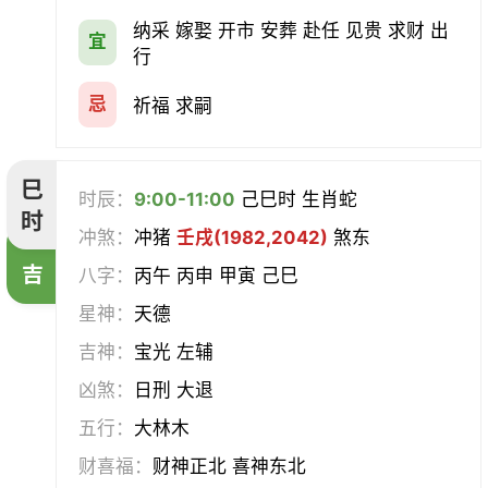
纳采 嫁娶 开市 安葬 赴任 见贵 求财 出
宜
行
忌
祈福 求嗣
巳
时辰：
9:00-11:00
己巳时 生肖蛇
时
冲煞：
冲猪
壬戌(1982,2042)
煞东
吉
八字：
丙午 丙申 甲寅 己巳
星神：
天德
吉神：
宝光 左辅
凶煞：
日刑 大退
五行：
大林木
财喜福：
财神正北 喜神东北