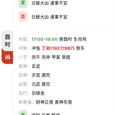
宜
日破大凶 诸事不宜
忌
日破大凶 诸事不宜
酉
时辰：
17:00-19:00
癸酉时 生肖鸡
时
冲煞：
冲兔
丁卯(1927,1987)
煞东
凶
八字：
丙午 丙申 甲寅 癸酉
星神：
玄武
吉神：
天官 唐符
凶煞：
元武 路空
五行：
剑锋金
财喜福：
财神正南 喜神东南
宜