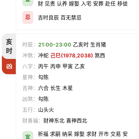
财 见贵 认养 嫁娶 入宅 安葬 赴任 移徙
忌
吉时良辰 百无禁忌
亥
时辰：
21:00-23:00
乙亥时 生肖猪
时
冲煞：
冲蛇
己巳(1978,2038)
煞西
凶
八字：
丙午 丙申 甲寅 乙亥
星神：
勾陈
吉神：
六合 长生 木星
凶煞：
勾陈
五行：
山头火
财喜福：
财神东北 喜神西北
祈福 求嗣 纳采 嫁娶 求财 开市 交易 安
宜