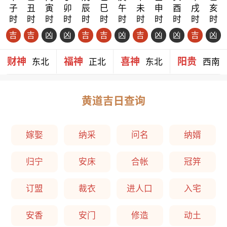
子
丑
寅
卯
辰
巳
午
未
申
酉
戌
亥
时
时
时
时
时
时
时
时
时
时
时
时
吉
吉
凶
凶
吉
吉
凶
吉
凶
凶
吉
凶
财神
福神
喜神
阳贵
东北
正北
东北
西南
黄道吉日查询
嫁娶
纳采
问名
纳婿
归宁
安床
合帐
冠笄
订盟
裁衣
进人口
入宅
安香
安门
修造
动土