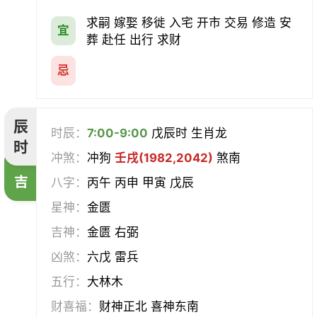
求嗣 嫁娶 移徙 入宅 开市 交易 修造 安
宜
葬 赴任 出行 求财
忌
辰
时辰：
7:00-9:00
戊辰时 生肖龙
时
冲煞：
冲狗
壬戌(1982,2042)
煞南
吉
八字：
丙午 丙申 甲寅 戊辰
星神：
金匮
吉神：
金匮 右弼
凶煞：
六戊 雷兵
五行：
大林木
财喜福：
财神正北 喜神东南