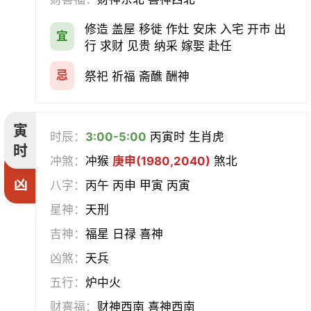
会亲友
伐木
架马
扫舍
修造 盖屋 移徙 作灶 安床 入宅 开市 出
宜
行 求财 见贵 纳采 嫁娶 赴任
入学
结网
安碓硙
取渔
忌
祭祀 祈福 斋醮 酬神
针灸
雕刻
割蜜
雇庸
寅
断蚁
归岫
修坟
启攒
时辰：
3:00-5:00
丙寅时 生肖虎
时
冲煞：
冲猴
庚申(1980,2040)
煞北
破土
安葬
立碑
谢土
凶
八字：
丙午 丙申 甲寅 丙寅
除服
移柩
入殓
解除
星神：
天刑
吉神：
福星 日禄 喜神
修墓
塞穴
成服
开生坟
凶煞：
天兵
合寿木
五行：
炉中火
财喜福：
财神西南 喜神西南