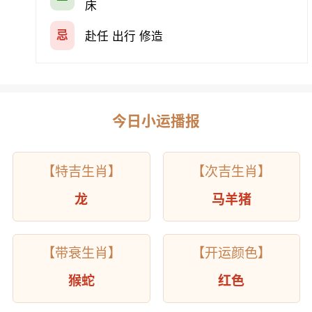
床
忌
赴任 出行 修造
今日小运播报
【特吉生肖】
【次吉生肖】
龙
马羊猪
【带衰生肖】
【开运颜色】
猴蛇
红色