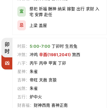
祭祀 祈福 酬神 纳采 嫁娶 出行 求财 入
宜
宅 安葬 赴任
忌
上梁 盖屋
卯
时辰：
5:00-7:00
丁卯时 生肖兔
时
冲煞：
冲鸡
辛酉(1981,2041)
煞西
凶
八字：
丙午 丙申 甲寅 丁卯
星神：
朱雀
吉神：
帝旺 天赦 贪狼
凶煞：
朱雀
五行：
炉中火
财喜福：
财神西南 喜神正南