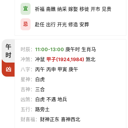
宜
祈福 斋醮 纳采 嫁娶 移徙 开市 见贵
忌
赴任 出行 开光 修造 安葬
午
时辰：
11:00-13:00
庚午时 生肖马
时
冲煞：
冲鼠
甲子(1924,1984)
煞北
凶
八字：
丙午 丙申 甲寅 庚午
星神：
白虎
吉神：
三合
凶煞：
白虎 不遇 地兵
五行：
路旁土
财喜福：
财神正东 喜神西北