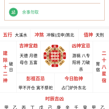
余事勿取
五行
冲煞
值神
大溪水
冲猴(戊申)煞北
天刑
吉神宜趋
凶神宜忌
建
二
天德 月德
游祸 八专
除
十
母仓 五富
阳将 刀破
破
胃
十
八
杀
日
宿
二
星
彭祖百忌
今日胎神
神
宿
甲不开仓 寅不祭祀
占门炉外东北
时辰吉凶
甲
乙
丙
丁
戊
己
庚
辛
壬
癸
甲
乙