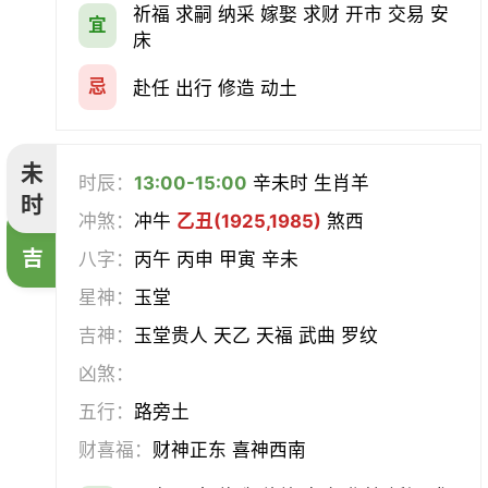
祈福 求嗣 纳采 嫁娶 求财 开市 交易 安
宜
床
忌
赴任 出行 修造 动土
未
时辰：
13:00-15:00
辛未时 生肖羊
时
冲煞：
冲牛
乙丑(1925,1985)
煞西
吉
八字：
丙午 丙申 甲寅 辛未
星神：
玉堂
吉神：
玉堂贵人 天乙 天福 武曲 罗纹
凶煞：
五行：
路旁土
财喜福：
财神正东 喜神西南