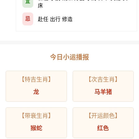
宜
床
忌
赴任 出行 修造
今日小运播报
【特吉生肖】
【次吉生肖】
龙
马羊猪
【带衰生肖】
【开运颜色】
猴蛇
红色