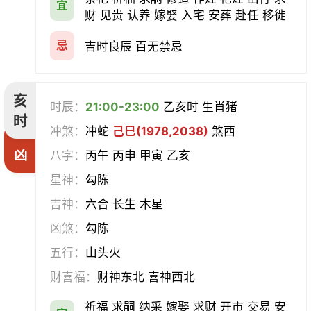
宜
财 见贵 认养 嫁娶 入宅 安葬 赴任 移徙
忌
吉时良辰 百无禁忌
亥
时辰：
21:00-23:00
乙亥时 生肖猪
时
冲煞：
冲蛇
己巳(1978,2038)
煞西
凶
八字：
丙午 丙申 甲寅 乙亥
星神：
勾陈
吉神：
六合 长生 木星
凶煞：
勾陈
五行：
山头火
财喜福：
财神东北 喜神西北
祈福 求嗣 纳采 嫁娶 求财 开市 交易 安