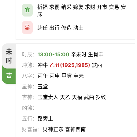
祈福 求嗣 纳采 嫁娶 求财 开市 交易 安
宜
床
忌
赴任 出行 修造 动土
未
时辰：
13:00-15:00
辛未时 生肖羊
时
冲煞：
冲牛
乙丑(1925,1985)
煞西
吉
八字：
丙午 丙申 甲寅 辛未
星神：
玉堂
吉神：
玉堂贵人 天乙 天福 武曲 罗纹
凶煞：
五行：
路旁土
财喜福：
财神正东 喜神西南