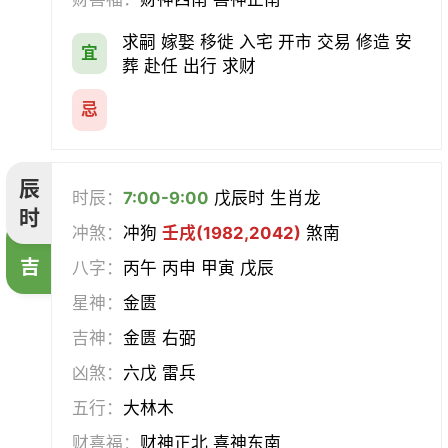
求嗣 嫁娶 移徙 入宅 开市 交易 修造 安
宜
葬 赴任 出行 求财
忌
辰
时辰：
7:00-9:00
戊辰时 生肖龙
时
冲煞：
冲狗
壬戌(1982,2042)
煞南
吉
八字：
丙午 丙申 甲寅 戊辰
星神：
金匮
吉神：
金匮 右弼
凶煞：
六戊 雷兵
五行：
大林木
财喜福：
财神正北 喜神东南