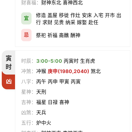
财喜福：
财神东北 喜神西北
会亲友
伐木
架马
扫舍
修造 盖屋 移徙 作灶 安床 入宅 开市 出
宜
行 求财 见贵 纳采 嫁娶 赴任
入学
结网
安碓硙
取渔
忌
祭祀 祈福 斋醮 酬神
针灸
雕刻
割蜜
雇庸
寅
断蚁
归岫
修坟
启攒
时辰：
3:00-5:00
丙寅时 生肖虎
时
冲煞：
冲猴
庚申(1980,2040)
煞北
破土
安葬
立碑
谢土
凶
八字：
丙午 丙申 甲寅 丙寅
除服
移柩
入殓
解除
星神：
天刑
吉神：
福星 日禄 喜神
修墓
塞穴
成服
开生坟
凶煞：
天兵
合寿木
五行：
炉中火