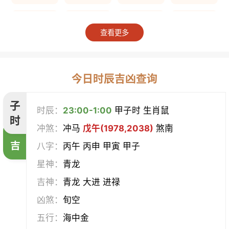
上梁
竖柱
掘井
破屋
查看更多
补垣
拆卸
起基
开池
开柱眼
平治道涂
造桥
定磉
今日时辰吉凶查询
造屋
坏垣
作灶
作梁
子
时辰：
23:00-1:00
甲子时 生肖鼠
时
冲煞：
冲马
戊午(1978,2038)
煞南
造仓
修饰垣墙
造船
合脊
吉
八字：
丙午 丙申 甲寅 甲子
作厕
筑堤
开渠
启钻
星神：
青龙
吉神：
青龙 大进 进禄
造畜稠
盖屋
修门
开市
凶煞：
旬空
挂匾
立卷
纳财
开仓
五行：
海中金