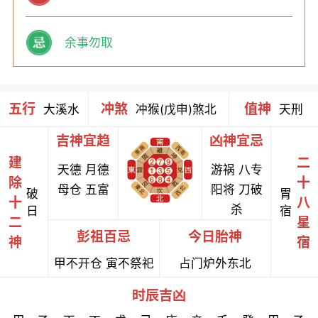
余事勿取
五行
冲煞
值神
大溪水
冲猴(戊申)煞北
天刑
吉神宜趋
凶神宜忌
建
二
天德 月德
游祸 八专
除
十
母仓 五富
阳将 刀破
破
胃
十
八
杀
日
宿
二
星
彭祖百忌
今日胎神
神
宿
甲不开仓 寅不祭祀
占门炉外东北
时辰吉凶