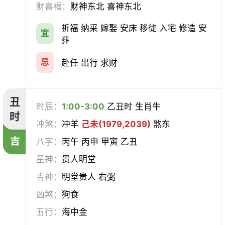
财喜福：
财神东北 喜神东北
经络
酝酿
造车器
交易
祈福 纳采 嫁娶 安床 移徙 入宅 修造 安
宜
赴任
立券
置产
出货财
葬
祭祀
祈福
求嗣
开光
忌
赴任 出行 求财
沐浴
齐醮
酬神
塑绘
丑
时辰：
1:00-3:00
乙丑时 生肖牛
普渡
造庙
斋醮
出行
时
冲煞：
冲羊
己未(1979,2039)
煞东
吉
移徙
分居
出火
理发
八字：
丙午 丙申 甲寅 乙丑
星神：
贵人明堂
习艺
栽种
纳畜
捕捉
吉神：
明堂贵人 右弼
放水
畋猎
教牛马
整手足甲
凶煞：
狗食
五行：
海中金
求医
治病
安机械
牧养