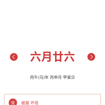
六月廿六
丙午(马)年 丙申月 甲寅日
破屋 坏垣