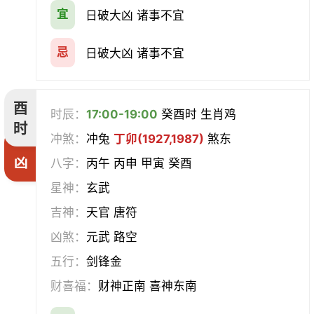
宜
日破大凶 诸事不宜
忌
日破大凶 诸事不宜
酉
时辰：
17:00-19:00
癸酉时 生肖鸡
时
冲煞：
冲兔
丁卯(1927,1987)
煞东
凶
八字：
丙午 丙申 甲寅 癸酉
星神：
玄武
吉神：
天官 唐符
凶煞：
元武 路空
五行：
剑锋金
财喜福：
财神正南 喜神东南