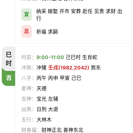
纳采 嫁娶 开市 安葬 赴任 见贵 求财 出
宜
行
忌
祈福 求嗣
巳
时辰：
9:00-11:00
己巳时 生肖蛇
时
冲煞：
冲猪
壬戌(1982,2042)
煞东
吉
八字：
丙午 丙申 甲寅 己巳
星神：
天德
吉神：
宝光 左辅
凶煞：
日刑 大退
五行：
大林木
财喜福：
财神正北 喜神东北