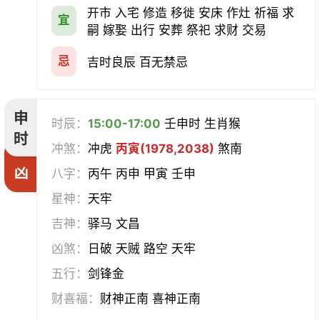
开市 入宅 修造 移徙 安床 作灶 祈福 求
宜
嗣 嫁娶 出行 安葬 祭祀 求财 交易
忌
吉时良辰 百无禁忌
申
时辰：
15:00-17:00
壬申时 生肖猴
时
冲煞：
冲虎
丙寅(1978,2038)
煞南
凶
八字：
丙午 丙申 甲寅 壬申
星神：
天牢
吉神：
驿马 文昌
凶煞：
日破 天贼 路空 天牢
五行：
剑锋金
财喜福：
财神正南 喜神正南