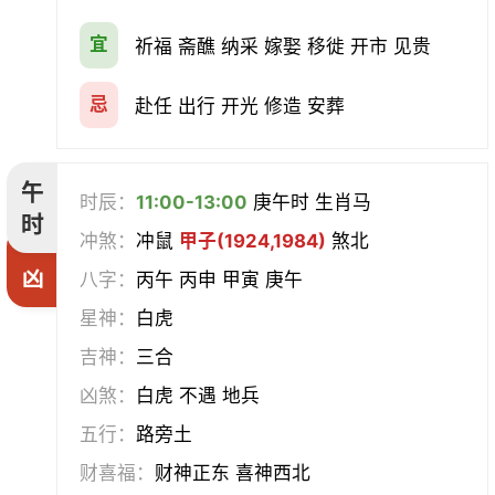
宜
祈福 斋醮 纳采 嫁娶 移徙 开市 见贵
忌
赴任 出行 开光 修造 安葬
午
时辰：
11:00-13:00
庚午时 生肖马
时
冲煞：
冲鼠
甲子(1924,1984)
煞北
凶
八字：
丙午 丙申 甲寅 庚午
星神：
白虎
吉神：
三合
凶煞：
白虎 不遇 地兵
五行：
路旁土
财喜福：
财神正东 喜神西北