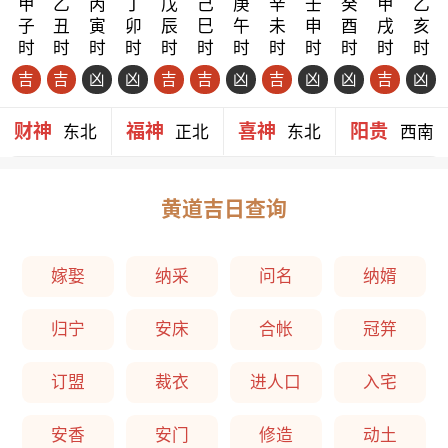
甲
乙
丙
丁
戊
己
庚
辛
壬
癸
甲
乙
子
丑
寅
卯
辰
巳
午
未
申
酉
戌
亥
时
时
时
时
时
时
时
时
时
时
时
时
吉
吉
凶
凶
吉
吉
凶
吉
凶
凶
吉
凶
财神
福神
喜神
阳贵
东北
正北
东北
西南
黄道吉日查询
嫁娶
纳采
问名
纳婿
归宁
安床
合帐
冠笄
订盟
裁衣
进人口
入宅
安香
安门
修造
动土