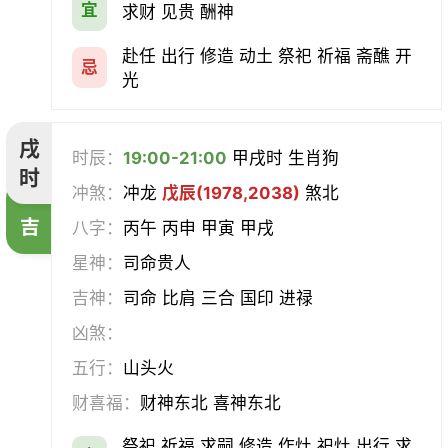
宜
求财 见贵 酬神
赴任 出行 修造 动土 祭祀 祈福 斋醮 开
忌
光
戌
时辰：
19:00-21:00
甲戌时 生肖狗
时
冲煞：
冲龙
戊辰(1978,2038)
煞北
吉
八字：
丙午 丙申 甲寅 甲戌
星神：
司命贵人
吉神：
司命 比肩 三合 国印 进禄
凶煞：
五行：
山头火
财喜福：
财神东北 喜神东北
祭祀 祈福 求嗣 修造 作灶 祀灶 出行 求