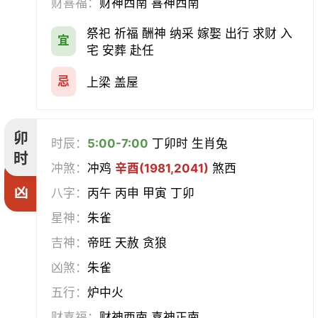
财喜福：
财神西南 喜神西南
祭祀 祈福 酬神 纳采 嫁娶 出行 求财 入
宜
宅 安葬 赴任
忌
上梁 盖屋
卯
时辰：
5:00-7:00
丁卯时 生肖兔
时
冲煞：
冲鸡
辛酉(1981,2041)
煞西
凶
八字：
丙午 丙申 甲寅 丁卯
星神：
朱雀
吉神：
帝旺 天赦 贪狼
凶煞：
朱雀
五行：
炉中火
财喜福：
财神西南 喜神正南